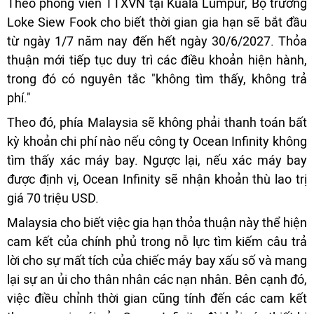
Theo phóng viên TTXVN tại Kuala Lumpur, Bộ trưởng
Loke Siew Fook cho biết thời gian gia hạn sẽ bắt đầu
từ ngày 1/7 năm nay đến hết ngày 30/6/2027. Thỏa
thuận mới tiếp tục duy trì các điều khoản hiện hành,
trong đó có nguyên tắc "không tìm thấy, không trả
phí."
Theo đó, phía Malaysia sẽ không phải thanh toán bất
kỳ khoản chi phí nào nếu công ty Ocean Infinity không
tìm thấy xác máy bay. Ngược lại, nếu xác máy bay
được định vị, Ocean Infinity sẽ nhận khoản thù lao trị
giá 70 triệu USD.
Malaysia cho biết việc gia hạn thỏa thuận này thể hiện
cam kết của chính phủ trong nỗ lực tìm kiếm câu trả
lời cho sự mất tích của chiếc máy bay xấu số và mang
lại sự an ủi cho thân nhân các nạn nhân. Bên cạnh đó,
việc điều chỉnh thời gian cũng tính đến các cam kết