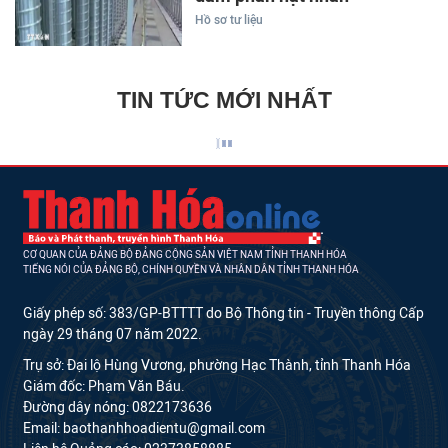
Hồ sơ tư liệu
TIN TỨC MỚI NHẤT
CƠ QUAN CỦA ĐẢNG BỘ ĐẢNG CỘNG SẢN VIỆT NAM TỈNH THANH HÓA
TIẾNG NÓI CỦA ĐẢNG BỘ, CHÍNH QUYỀN VÀ NHÂN DÂN TỈNH THANH HÓA
Giấy phép số: 383/GP-BTTTT do Bộ Thông tin - Truyền thông Cấp
ngày 29 tháng 07 năm 2022.
Trụ sở: Đại lộ Hùng Vương, phường Hạc Thành, tỉnh Thanh Hóa
Giám đốc: Phạm Văn Báu.
Đường dây nóng: 0822173636
Email: baothanhhoadientu@gmail.com