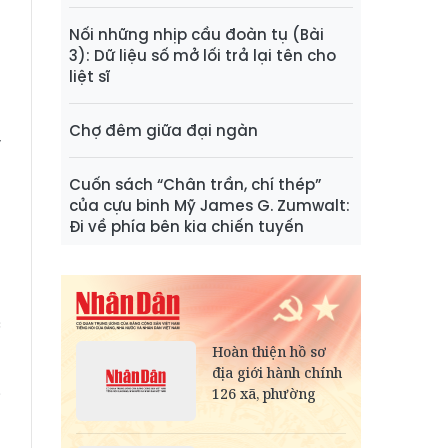
Nối những nhịp cầu đoàn tụ (Bài
3): Dữ liệu số mở lối trả lại tên cho
liệt sĩ
a
à
Chợ đêm giữa đại ngàn
ý
Cuốn sách “Chân trần, chí thép”
của cựu binh Mỹ James G. Zumwalt:
h
Đi về phía bên kia chiến tuyến
n
c
i
a