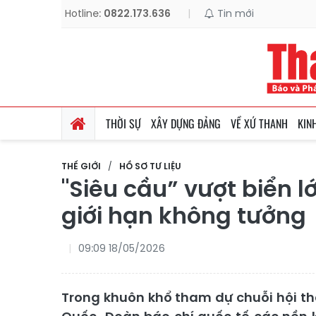
Hotline:
0822.173.636
|
Tin mới
THỜI SỰ
XÂY DỰNG ĐẢNG
VỀ XỨ THANH
KIN
THẾ GIỚI
HỒ SƠ TƯ LIỆU
"Siêu cầu” vượt biển l
giới hạn không tưởng
09:09 18/05/2026
Trong khuôn khổ tham dự chuỗi hội th