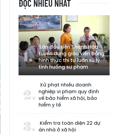
ĐỌC NHIỀU NHẤT
Lần đầu tiên Thanh Hóa
tuyển dụng giáo viên bằng
hình thức thi tự luận xử lý
tình huống sư phạm
Xử phạt nhiều doanh
nghiệp vi phạm quy định
về bảo hiểm xã hội, bảo
hiểm y tế
Kiểm tra toàn diện 22 dự
án nhà ở xã hội