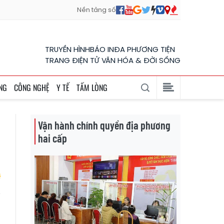
Nền tảng số
TRUYỀN HÌNH
BÁO IN
ĐA PHƯƠNG TIỆN
TRANG ĐIỆN TỬ VĂN HÓA & ĐỜI SỐNG
NG
CÔNG NGHỆ
Y TẾ
TẤM LÒNG
Vận hành chính quyền địa phương
hai cấp
g