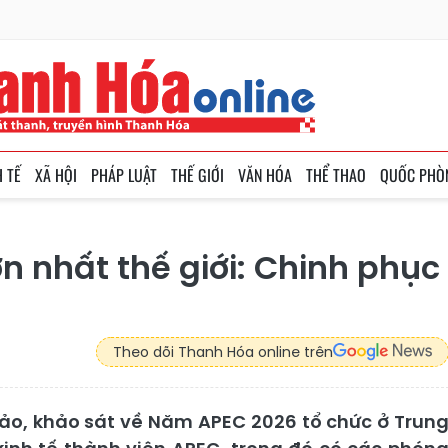
H TẾ
XÃ HỘI
PHÁP LUẬT
THẾ GIỚI
VĂN HÓA
THỂ THAO
QUỐC PHÒ
ớn nhất thế giới: Chinh phục
Theo dõi Thanh Hóa online trên
ảo, khảo sát về Năm APEC 2026 tổ chức ở Trun