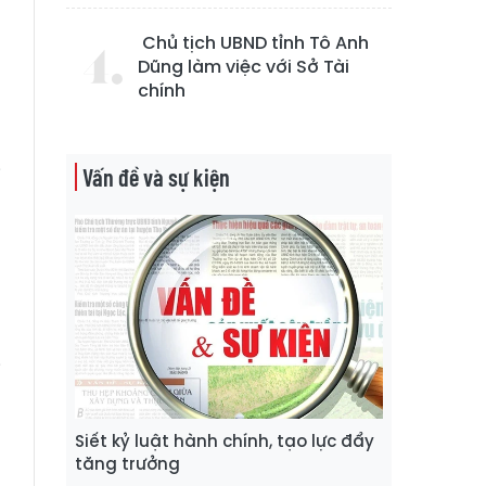
Chủ tịch UBND tỉnh Tô Anh
Dũng làm việc với Sở Tài
chính
o
g
i
Vấn đề và sự kiện
n
g
i
Siết kỷ luật hành chính, tạo lực đẩy
tăng trưởng