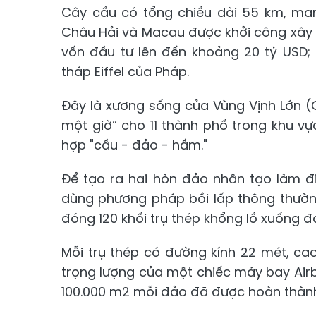
Cây cầu có tổng chiều dài 55 km, man
Châu Hải và Macau được khởi công xây
vốn đầu tư lên đến khoảng 20 tỷ USD;
tháp Eiffel của Pháp.
Đây là xương sống của Vùng Vịnh Lớn (G
một giờ” cho 11 thành phố trong khu vự
hợp "cầu - đảo - hầm."
Để tạo ra hai hòn đảo nhân tạo làm đ
dùng phương pháp bồi lấp thông thườn
đóng 120 khối trụ thép khổng lồ xuống đ
Mỗi trụ thép có đường kính 22 mét, c
trọng lượng của một chiếc máy bay Air
100.000 m2 mỗi đảo đã được hoàn thành