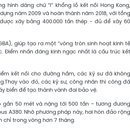
g hình dáng chữ “I” khổng lồ kết nối Hong Kong
 dựng năm 2009 và hoàn thành năm 2018, với tổn
 được xây bằng 400.000 tấn thép - đủ để xây 6
BA), giúp tạo ra một “vòng tròn sinh hoạt kinh t
c. Điểm nhấn đáng kinh ngạc nhất là cấu trúc kế
iểm kết nối cho đường hầm, các kỹ sư đã khôn
g.Thay vào đó, các kỹ sư, công nhân thi công đ
áy biển để tạo thành vành đai bảo vệ.
ao gần 50 mét và nặng tới 500 tấn – tương đươn
bus A380. Nhờ phương pháp này, hai hòn đảo rộn
 chỉ trong vòng hơn 7 tháng.