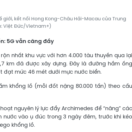
hế giới, kết nối Hong Kong-Châu Hải-Macau của Trung
h: Việt Đức/Vietnam+)
n: 5G vẫn căng đầy
ộn nhất khu vực với hơn 4.000 tàu thuyền qua lạ
,7 km đã được xây dựng. Đây là đường hầm ốn
hất đạt mức 46 mét dưới mực nước biển.
m khổng lồ (mỗi đốt nặng 80.000 tấn) theo cấ
nh hoạt nguyên lý lực đẩy Archimedes để “nâng” cá
m nước vào ụ đúc trong 3 ngày đêm, trước khi ké
Lego khổng lồ.