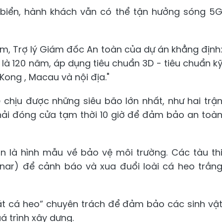
biển, hành khách vẫn có thể tận hưởng sóng 5
m, Trợ lý Giám đốc An toàn của dự án khẳng định
h là 120 năm, áp dụng tiêu chuẩn 3D - tiêu chuẩn k
ong , Macau và nội địa."
chịu được những siêu bão lớn nhất, như hai trậ
hải đóng cửa tạm thời 10 giờ để đảm bảo an toà
òn là hình mẫu về bảo vệ môi trường. Các tàu th
ar) để cảnh báo và xua đuổi loài cá heo trắn
át cá heo” chuyên trách để đảm bảo các sinh vậ
á trình xây dựng.