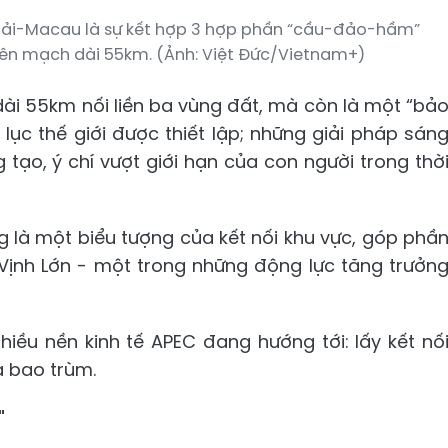
Hải-Macau là sự kết hợp 3 hợp phần “cầu-đảo-hầm”
iên mạch dài 55km. (Ảnh: Việt Đức/Vietnam+)
dài 55km nối liền ba vùng đất, mà còn là một “bả
lục thế giới được thiết lập; những giải pháp sán
tạo, ý chí vượt giới hạn của con người trong thờ
g là một biểu tượng của kết nối khu vực, góp phầ
Vịnh Lớn - một trong những động lực tăng trưởn
iều nền kinh tế APEC đang hướng tới: lấy kết nố
à bao trùm.
"