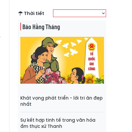
G
Thời tiết
Báo Hằng Tháng
:
ỹ
n
n
i
Khát vọng phát triển - lời tri ân đẹp
g
nhất
Sự kết hợp tinh tế trong văn hóa
t
ẩm thực xứ Thanh