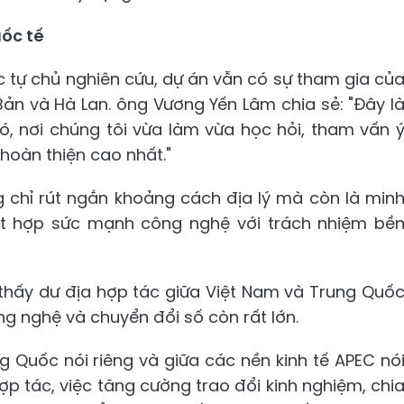
uốc tế
 tự chủ nghiên cứu, dự án vẫn có sự tham gia củ
ản và Hà Lan. ông Vương Yến Lâm chia sẻ: "Đây l
ó, nơi chúng tôi vừa làm vừa học hỏi, tham vấn 
hoàn thiện cao nhất."
hỉ rút ngắn khoảng cách địa lý mà còn là min
 kết hợp sức mạnh công nghệ với trách nhiệm bề
ể thấy dư địa hợp tác giữa Việt Nam và Trung Quố
ng nghệ và chuyển đổi số còn rất lớn.
 Quốc nói riêng và giữa các nền kinh tế APEC nó
 tác, việc tăng cường trao đổi kinh nghiệm, chi