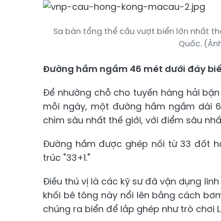
Sa bàn tổng thể cầu vượt biển lớn nhất t
Quốc. (Ản
Đường hầm ngầm 46 mét dưới đáy biể
Để nhường chỗ cho tuyến hàng hải bận r
mỗi ngày, một đường hầm ngầm dài 6
chìm sâu nhất thế giới, với điểm sâu n
Đường hầm được ghép nối từ 33 đốt hầ
trúc "33+1."
Điều thú vị là các kỹ sư đã vận dụng li
khối bê tông này nổi lên bằng cách bơ
chúng ra biển để lắp ghép như trò chơi 