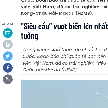
Quốc, Đoàn báo chí quốc tế các nền k
viên Việt Nam, đã có trải nghiệm “si
Kong-Châu Hải-Macau (HZMB).
"Siêu cầu” vượt biển lớn nhấ
CHIA SẺ
tưởng
Trong khuôn khổ tham dự chuỗi hội th
Quốc, Đoàn báo chí quốc tế các nền k
viên Việt Nam, đã có trải nghiệm “siêu
Châu Hải-Macau (HZMB).