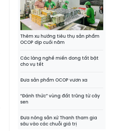
Thêm xu hướng tiêu thụ sản phẩm
OCOP dịp cuối năm
i
Các làng nghề miến dong tất bật
g
cho vụ tết
Đưa sản phẩm OCOP vươn xa
u
“Đánh thức” vùng đất trũng từ cây
sen
c
o
Đưa nông sản xứ Thanh tham gia
sâu vào các chuỗi giá trị