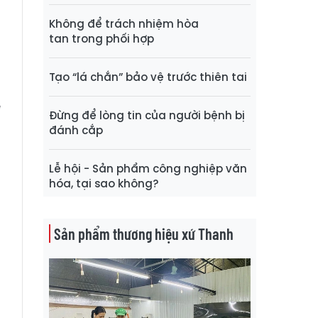
,
Không để trách nhiệm hòa
g
tan trong phối hợp
0
Tạo “lá chắn” bảo vệ trước thiên tai
ế
Đừng để lòng tin của người bệnh bị
t
đánh cắp
Lễ hội - Sản phẩm công nghiệp văn
g
hóa, tại sao không?
ã
Sản phẩm thương hiệu xứ Thanh
g
g