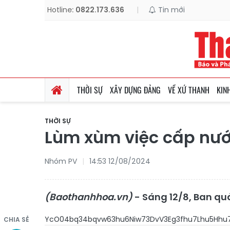
Hotline:
0822.173.636
|
Tin mới
THỜI SỰ
XÂY DỰNG ĐẢNG
VỀ XỨ THANH
KIN
THỜI SỰ
Lùm xùm việc cấp nước
Nhóm PV
14:53 12/08/2024
(Baothanhhoa.vn)
- Sáng 12/8, Ban qu
YcO04bq
CHIA SẺ