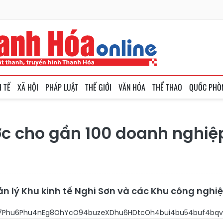
H TẾ
XÃ HỘI
PHÁP LUẬT
THẾ GIỚI
VĂN HÓA
THỂ THAO
QUỐC PHÒ
 cho gần 100 doanh nghiệp t
ản lý Khu kinh tế Nghi Sơn và các Khu công nghi
34bqvw63hu