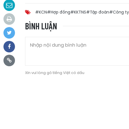
#KCN
#Hợp đồng
#KKTNS
#Tập đoàn
#Công ty
BÌNH LUẬN
Xin vui lòng gõ tiếng Việt có dấu