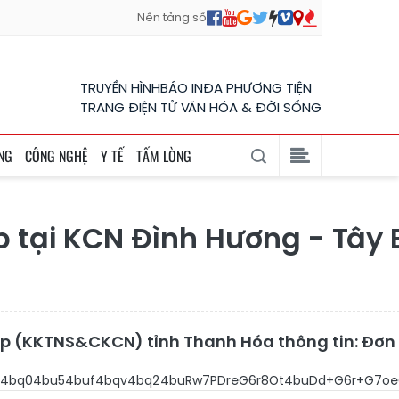
Nền tảng số
TRUYỀN HÌNH
BÁO IN
ĐA PHƯƠNG TIỆN
TRANG ĐIỆN TỬ VĂN HÓA & ĐỜI SỐNG
NG
CÔNG NGHỆ
Y TẾ
TẤM LÒNG
ại KCN Đình Hương - Tây Bắ
ệp (KKTNS&CKCN) tỉnh Thanh Hóa thông tin: Đơn v
6Niw73DvV