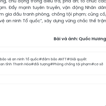
ợng, chủ động trong điều tra, phá án; tổ chức cá
hạm. Đẩy mạnh tuyên truyền, vận động Nhân dâ
am gia đấu tranh phòng, chống tội phạm; củng cố
ệ an ninh Tổ quốc”, xây dựng vững chắc thế trậ
Bài và ảnh: Quốc Hươn
bảo vệ an ninh Tổ quốc
#đảm bảo ANTT
#Giải quyết
an tỉnh Thanh Hóa
#đối tượng
#Phòng chống tội phạm
#cơ sở