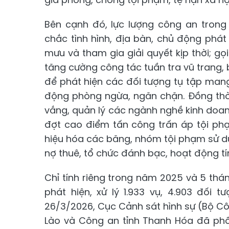
Bên cạnh đó, lực lượng công an trong
chắc tình hình, địa bàn, chủ động ph
mưu và tham gia giải quyết kịp thời; gọ
tăng cường công tác tuần tra vũ trang,
để phát hiện các đối tượng tụ tập mang 
động phòng ngừa, ngăn chặn. Đồng thời
vắng, quản lý các ngành nghề kinh doan
đợt cao điểm tấn công trấn áp tội phạm
hiệu hóa các băng, nhóm tội phạm sử dụn
nợ thuê, tổ chức đánh bạc, hoạt động tín
Chỉ tính riêng trong năm 2025 và 5 thá
phát hiện, xử lý 1.933 vụ, 4.903 đối t
26/3/2026, Cục Cảnh sát hình sự (Bộ Cô
Lào và Công an tỉnh Thanh Hóa đã phố