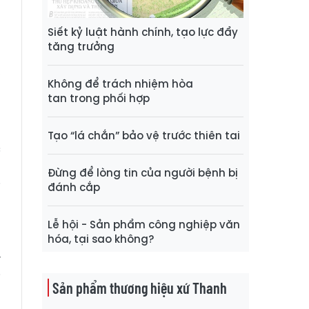
m
Siết kỷ luật hành chính, tạo lực đẩy
tăng trưởng
m
,
Không để trách nhiệm hòa
m
tan trong phối hợp
ủ
m
Tạo “lá chắn” bảo vệ trước thiên tai
c
ô
Đừng để lòng tin của người bệnh bị
i
đánh cắp
Lễ hội - Sản phẩm công nghiệp văn
ã
hóa, tại sao không?
y
i
Sản phẩm thương hiệu xứ Thanh
o