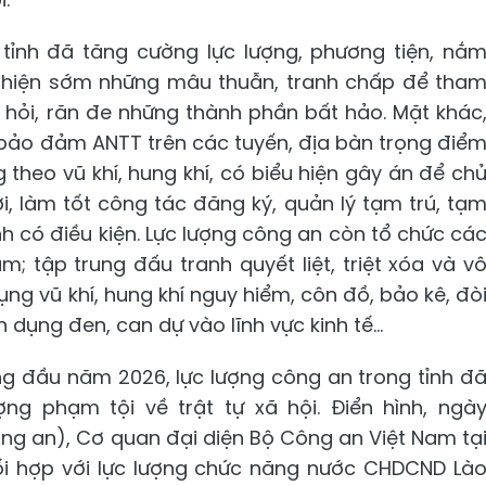
 tỉnh đã tăng cường lực lượng, phương tiện, nắ
át hiện sớm những mâu thuẫn, tranh chấp để tha
i hỏi, răn đe những thành phần bất hảo. Mặt khác
 bảo đảm ANTT trên các tuyến, địa bàn trọng điể
theo vũ khí, hung khí, có biểu hiện gây án để ch
, làm tốt công tác đăng ký, quản lý tạm trú, tạ
h có điều kiện. Lực lượng công an còn tổ chức cá
; tập trung đấu tranh quyết liệt, triệt xóa và v
g vũ khí, hung khí nguy hiểm, côn đồ, bảo kê, đò
 dụng đen, can dự vào lĩnh vực kinh tế...
ng đầu năm 2026, lực lượng công an trong tỉnh đ
ượng phạm tội về trật tự xã hội. Điển hình, ngà
ng an), Cơ quan đại diện Bộ Công an Việt Nam tạ
i hợp với lực lượng chức năng nước CHDCND Là