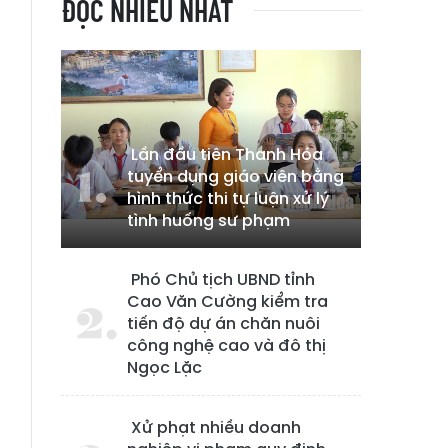
ĐỌC NHIỀU NHẤT
Lần đầu tiên Thanh Hóa
tuyển dụng giáo viên bằng
hình thức thi tự luận xử lý
tình huống sư phạm
Phó Chủ tịch UBND tỉnh
Cao Văn Cường kiểm tra
tiến độ dự án chăn nuôi
công nghệ cao và đô thị
Ngọc Lặc
Xử phạt nhiều doanh