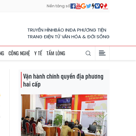
Nền tảng số
TRUYỀN HÌNH
BÁO IN
ĐA PHƯƠNG TIỆN
TRANG ĐIỆN TỬ VĂN HÓA & ĐỜI SỐNG
NG
CÔNG NGHỆ
Y TẾ
TẤM LÒNG
Vận hành chính quyền địa phương
hai cấp
c
g
g