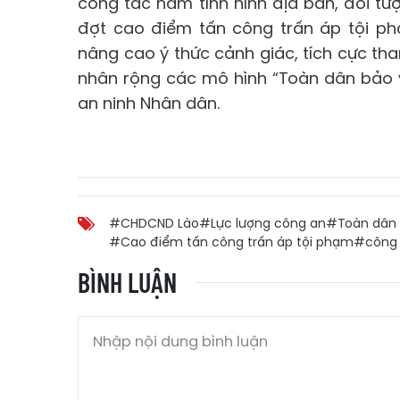
công tác nắm tình hình địa bàn, đối tư
đợt cao điểm tấn công trấn áp tội p
nâng cao ý thức cảnh giác, tích cực th
nhân rộng các mô hình “Toàn dân bảo v
an ninh Nhân dân.
#CHDCND Lào
#Lực lượng công an
#Toàn dân 
#Cao điểm tấn công trấn áp tội phạm
#công 
BÌNH LUẬN