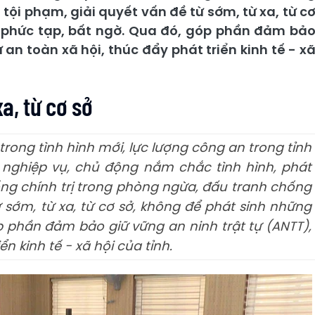
tội phạm, giải quyết vấn đề từ sớm, từ xa, từ c
c phức tạp, bất ngờ. Qua đó, góp phần đảm bả
ự an toàn xã hội, thúc đẩy phát triển kinh tế - x
a, từ cơ sở
rong tình hình mới, lực lượng công an trong tỉnh
áp nghiệp vụ, chủ động nắm chắc tình hình, phát
g chính trị trong phòng ngừa, đấu tranh chống
ừ sớm, từ xa, từ cơ sở, không để phát sinh những
p phần đảm bảo giữ vững an ninh trật tự (ANTT),
ển kinh tế - xã hội của tỉnh.