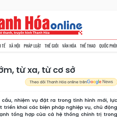
H TẾ
XÃ HỘI
PHÁP LUẬT
THẾ GIỚI
VĂN HÓA
THỂ THAO
QUỐC PHÒ
ớm, từ xa, từ cơ sở
Theo dõi Thanh Hóa online trên
cầu, nhiệm vụ đặt ra trong tình hình mới, lự
ệt triển khai các biện pháp nghiệp vụ, chủ độn
ạnh tổng hợp của cả hệ thống chính trị tron