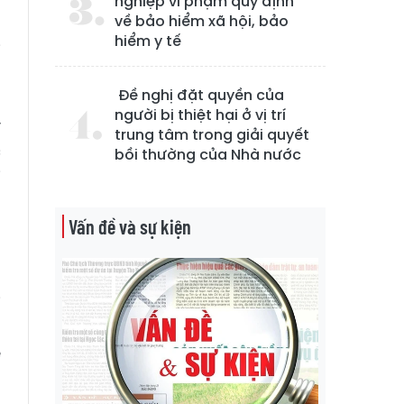
nghiệp vi phạm quy định
về bảo hiểm xã hội, bảo
hiểm y tế
i
m
Đề nghị đặt quyền của
p
người bị thiệt hại ở vị trí
y
trung tâm trong giải quyết
c
bồi thường của Nhà nước
i
ủ
Vấn đề và sự kiện
g
h
o
i
n
ệ
m