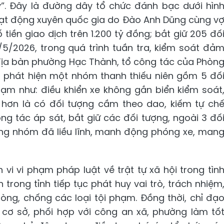
y”. Đây là đường dây tổ chức đánh bạc dưới hìn
hoạt động xuyên quốc gia do Đào Anh Dũng cùng v
tiền giao dịch trên 1.200 tỷ đồng; bắt giữ 205 đố
5/2026, trong quá trình tuần tra, kiểm soát đả
địa bàn phường Hạc Thành, tổ công tác của Phòn
ã phát hiện một nhóm thanh thiếu niên gồm 5 đố
hạm như: điều khiển xe không gắn biển kiểm soát
hơn là có đối tượng cầm theo dao, kiếm tự ch
ông tác áp sát, bắt giữ các đối tượng, ngoài 3 đố
trong nhóm đã liều lĩnh, manh động phóng xe, man
vi vi phạm pháp luật về trật tự xã hội trong tìn
n trong tỉnh tiếp tục phát huy vai trò, trách nhiệm
òng, chống các loại tội phạm. Đồng thời, chỉ đạ
 cơ sở, phối hợp với công an xã, phường làm tố