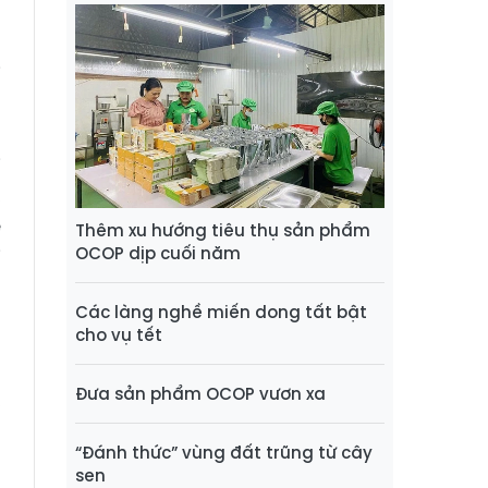
h
ợ
i
m
g
i
,
ế
Thêm xu hướng tiêu thụ sản phẩm
OCOP dịp cuối năm
i
g
Các làng nghề miến dong tất bật
cho vụ tết
h
Đưa sản phẩm OCOP vươn xa
,
o
“Đánh thức” vùng đất trũng từ cây
t
sen