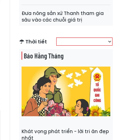
c
n
Đưa nông sản xứ Thanh tham gia
,
sâu vào các chuỗi giá trị
n
Thời tiết
g
Báo Hằng Tháng
Khát vọng phát triển - lời tri ân đẹp
nhất