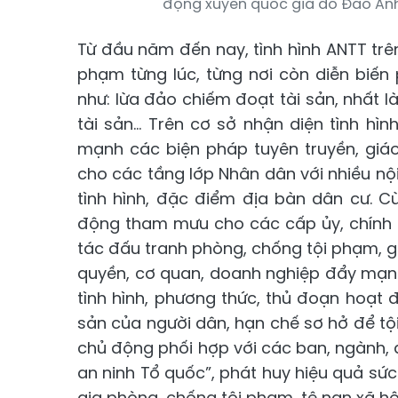
động xuyên quốc gia do Đào Anh
Từ đầu năm đến nay, tình hình ANTT trên
phạm từng lúc, từng nơi còn diễn biến 
như: lừa đảo chiếm đoạt tài sản, nhất 
tài sản... Trên cơ sở nhận diện tình hì
mạnh các biện pháp tuyên truyền, giá
cho các tầng lớp Nhân dân với nhiều nộ
tình hình, đặc điểm địa bàn dân cư. C
động tham mưu cho các cấp ủy, chính 
tác đấu tranh phòng, chống tội phạm, gi
quyền, cơ quan, doanh nghiệp đẩy mạnh
tình hình, phương thức, thủ đoạn hoạt 
sản của người dân, hạn chế sơ hở để tộ
chủ động phối hợp với các ban, ngành,
an ninh Tổ quốc”, phát huy hiệu quả s
gia phòng, chống tội phạm, tệ nạn xã hội