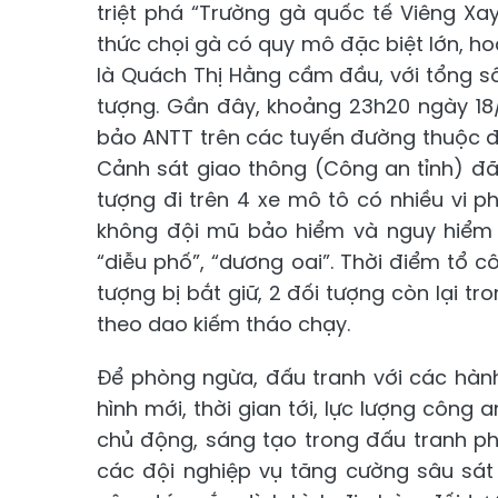
triệt phá “Trường gà quốc tế Viêng Xa
thức chọi gà có quy mô đặc biệt lớn, 
là Quách Thị Hằng cầm đầu, với tổng số 
tượng. Gần đây, khoảng 23h20 ngày 18/
bảo ANTT trên các tuyến đường thuộc 
Cảnh sát giao thông (Công an tỉnh) đ
tượng đi trên 4 xe mô tô có nhiều vi p
không đội mũ bảo hiểm và nguy hiểm 
“diễu phố”, “dương oai”. Thời điểm tổ c
tượng bị bắt giữ, 2 đối tượng còn lại 
theo dao kiếm tháo chạy.
Để phòng ngừa, đấu tranh với các hành 
hình mới, thời gian tới, lực lượng công a
chủ động, sáng tạo trong đấu tranh ph
các đội nghiệp vụ tăng cường sâu sát