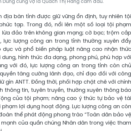
 Dũng cùng vợ là Quách Thị Hằng cầm đầu.
 địa bàn tỉnh được giữ vững ổn định, tuy nhiên tộ
phức tạp. Trong đó, nổi lên một số loại tội phạ
là lừa đảo trên không gian mạng; cờ bạc; trộm cắ
nh, lực lượng công an trong tỉnh thường xuyên đẩ
o dục và phổ biến pháp luật nâng cao nhận thứ
i dung, hình thức đa dạng, phong phú, phù hợp vớ
ùng với đó, lực lượng công an trong tỉnh còn ch
quyền tăng cường lãnh đạo, chỉ đạo đối với côn
ữ gìn ANTT. Đồng thời, phối hợp chặt chẽ với chín
 thông tin, tuyên truyền, thường xuyên thông bá
động của tội phạm; nâng cao ý thức tự bảo vệ tà
i phạm lợi dụng hoạt động. Lực lượng công an cò
 đoàn thể phát động phong trào “Toàn dân bảo v
ức mạnh của quần chúng Nhân dân trong việc tha
.