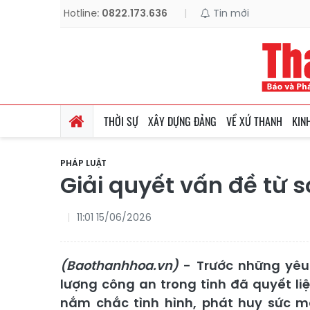
Hotline:
0822.173.636
|
Tin mới
THỜI SỰ
XÂY DỰNG ĐẢNG
VỀ XỨ THANH
KIN
PHÁP LUẬT
Giải quyết vấn đề từ s
11:01 15/06/2026
(Baothanhhoa.vn)
- Trước những yêu 
lượng công an trong tỉnh đã quyết li
nắm chắc tình hình, phát huy sức m