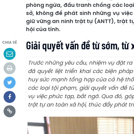
phòng ngừa, đấu tranh chống các loại 
sở, không để phát sinh những vụ việ
giữ vững an ninh trật tự (ANTT), trật t
hội của tỉnh.
Giải quyết vấn đề từ sớm, từ x
CHIA SẺ
Trước những yêu cầu, nhiệm vụ đặt ra t
đã quyết liệt triển khai các biện ph
huy sức mạnh tổng hợp của cả hệ thốn
các loại tội phạm, giải quyết vấn đề t
vụ việc phức tạp, bất ngờ. Qua đó, gó
trật tự an toàn xã hội, thúc đẩy phát tri