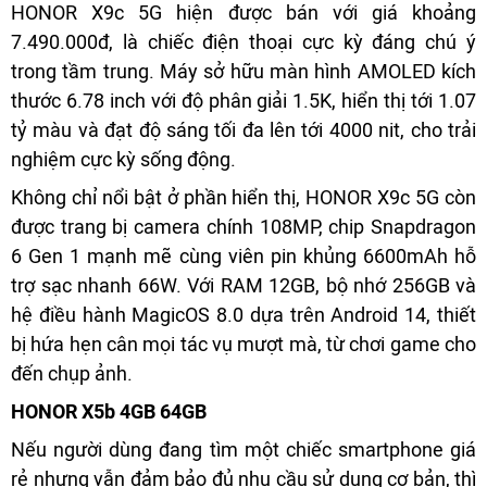
HONOR X9c 5G hiện được bán với giá khoảng
7.490.000đ, là chiếc điện thoại cực kỳ đáng chú ý
trong tầm trung. Máy sở hữu màn hình AMOLED kích
thước 6.78 inch với độ phân giải 1.5K, hiển thị tới 1.07
tỷ màu và đạt độ sáng tối đa lên tới 4000 nit, cho trải
nghiệm cực kỳ sống động.
Không chỉ nổi bật ở phần hiển thị, HONOR X9c 5G còn
được trang bị camera chính 108MP, chip Snapdragon
6 Gen 1 mạnh mẽ cùng viên pin khủng 6600mAh hỗ
trợ sạc nhanh 66W. Với RAM 12GB, bộ nhớ 256GB và
hệ điều hành MagicOS 8.0 dựa trên Android 14, thiết
bị hứa hẹn cân mọi tác vụ mượt mà, từ chơi game cho
đến chụp ảnh.
HONOR X5b 4GB 64GB
Nếu người dùng đang tìm một chiếc smartphone giá
rẻ nhưng vẫn đảm bảo đủ nhu cầu sử dụng cơ bản, thì