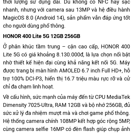
thời lượng sử dụng dài. Dù không có NFC hay sạc
nhanh, nhưng với camera sau 13MP và hệ điều hành
MagicOS 8.0 (Android 14), sản phẩm vẫn đáp ứng tốt
cho người dùng phổ thông.
HONOR 400 Lite 5G 12GB 256GB
Ở phân khúc tầm trung – cận cao cấp, HONOR 400
Lite 5G có giá khoảng 8.130.000đ, là lựa chọn nổi bật
nhờ thiết kế hiện đại cùng khả năng kết nối 5G. Máy
được trang bị màn hình AMOLED 6.7 inch Full HD+, hỗ
trợ 100% DCI-P3, hiển thị 16.7 triệu màu rực rỡ và cử
chỉ đa chạm linh hoạt.
Về cấu hình, sức mạnh của máy đến từ CPU MediaTek
Dimensity 7025-Ultra, RAM 12GB và bộ nhớ 256GB, đủ
sức xử lý đa nhiệm mượt mà và chơi game phổ thông.
Hệ thống camera chính 108MP kết hợp góc rộng 5MP,
cùng camera selfie 16MP có đèn flash giúp chụp ảnh