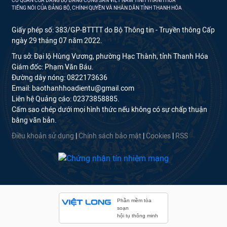
CƠ QUAN CỦA ĐẢNG BỘ ĐẢNG CỘNG SẢN VIỆT NAM TỈNH THANH HÓA
TIẾNG NÓI CỦA ĐẢNG BỘ, CHÍNH QUYỀN VÀ NHÂN DÂN TỈNH THANH HÓA
Giấy phép số: 383/GP-BTTTT do Bộ Thông tin - Truyền thông Cấp
ngày 29 tháng 07 năm 2022.
Trụ sở: Đại lộ Hùng Vương, phường Hạc Thành, tỉnh Thanh Hóa
Giám đốc: Phạm Văn Báu.
Đường dây nóng: 0822173636
Email: baothanhhoadientu@gmail.com
Liên hệ Quảng cáo: 02373858885.
Cấm sao chép dưới mọi hình thức nếu không có sự chấp thuận
bằng văn bản.
Điều khoản sử dụng
|
Chính sách bảo mật
|
Cookies
|
RSS
Phần mềm tòa
soạn
hội tụ thông minh