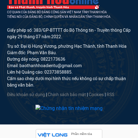
CƠ QUAN CỦA ĐẢNG BỘ ĐẢNG CỘNG SẢN VIỆT NAM TỈNH THANH HÓA
TIẾNG NÓI CỦA ĐẢNG BỘ, CHÍNH QUYỀN VÀ NHÂN DÂN TỈNH THANH HÓA
Giấy phép số: 383/GP-BTTTT do Bộ Thông tin - Truyền thông Cấp
ngày 29 tháng 07 năm 2022.
Trụ sở: Đại lộ Hùng Vương, phường Hạc Thành, tỉnh Thanh Hóa
Giám đốc: Phạm Văn Báu.
Đường dây nóng: 0822173636
Email: baothanhhoadientu@gmail.com
Liên hệ Quảng cáo: 02373858885.
Cấm sao chép dưới mọi hình thức nếu không có sự chấp thuận
bằng văn bản.
Điều khoản sử dụng
|
Chính sách bảo mật
|
Cookies
|
RSS
Phần mềm tòa