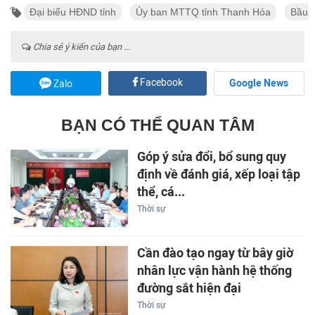
Đại biểu HĐND tỉnh
Ủy ban MTTQ tỉnh Thanh Hóa
Bầu 
Chia sẻ ý kiến của bạn ...
Facebook
Google News
Zalo
BẠN CÓ THỂ QUAN TÂM
Góp ý sửa đổi, bổ sung quy
định về đánh giá, xếp loại tập
thể, cá...
Thời sự
Cần đào tạo ngay từ bây giờ
nhân lực vận hành hệ thống
đường sắt hiện đại
Thời sự