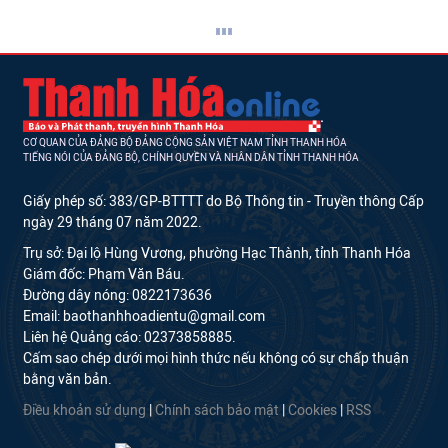
CƠ QUAN CỦA ĐẢNG BỘ ĐẢNG CỘNG SẢN VIỆT NAM TỈNH THANH HÓA
TIẾNG NÓI CỦA ĐẢNG BỘ, CHÍNH QUYỀN VÀ NHÂN DÂN TỈNH THANH HÓA
Giấy phép số: 383/GP-BTTTT do Bộ Thông tin - Truyền thông Cấp
ngày 29 tháng 07 năm 2022.
Trụ sở: Đại lộ Hùng Vương, phường Hạc Thành, tỉnh Thanh Hóa
Giám đốc: Phạm Văn Báu.
Đường dây nóng: 0822173636
Email: baothanhhoadientu@gmail.com
Liên hệ Quảng cáo: 02373858885.
Cấm sao chép dưới mọi hình thức nếu không có sự chấp thuận
bằng văn bản.
Điều khoản sử dụng
|
Chính sách bảo mật
|
Cookies
|
RSS