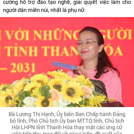
cường hỗ trợ đào tạo nghề, giải quyết việc làm cho
người dân miền núi, nhất là phụ nữ.
Bà Lương Thị Hạnh, Ủy biên Ban Chấp hành Đảng
bộ tỉnh, Phó Chủ tịch Ủy ban MTTQ tỉnh, Chủ tịch
Hội LHPN tỉnh Thanh Hóa thay mặt các ứng cử
viên tiếp thu, trao đổi về các ý kiến, đề xuất của