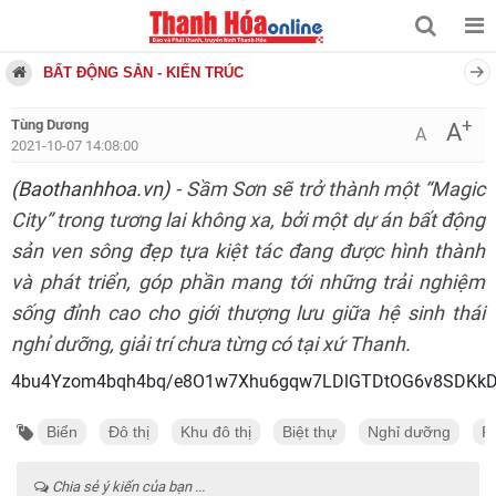
BẤT ĐỘNG SẢN - KIẾN TRÚC
+
Tùng Dương
A
A
2021-10-07 14:08:00
(Baothanhhoa.vn)
- Sầm Sơn sẽ trở thành một “Magic
City” trong tương lai không xa, bởi một dự án bất động
sản ven sông đẹp tựa kiệt tác đang được hình thành
và phát triển, góp phần mang tới những trải nghiệm
sống đỉnh cao cho giới thượng lưu giữa hệ sinh thái
nghỉ dưỡng, giải trí chưa từng có tại xứ Thanh.
4bu4Yzom4bqh4bq/e8O1w7
Biển
Đô thị
Khu đô thị
Biệt thự
Nghỉ dưỡng
P
Chia sẻ ý kiến của bạn ...