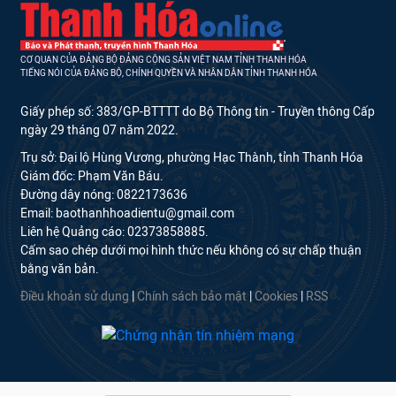
CƠ QUAN CỦA ĐẢNG BỘ ĐẢNG CỘNG SẢN VIỆT NAM TỈNH THANH HÓA
TIẾNG NÓI CỦA ĐẢNG BỘ, CHÍNH QUYỀN VÀ NHÂN DÂN TỈNH THANH HÓA
Giấy phép số: 383/GP-BTTTT do Bộ Thông tin - Truyền thông Cấp
ngày 29 tháng 07 năm 2022.
Trụ sở: Đại lộ Hùng Vương, phường Hạc Thành, tỉnh Thanh Hóa
Giám đốc: Phạm Văn Báu.
Đường dây nóng: 0822173636
Email: baothanhhoadientu@gmail.com
Liên hệ Quảng cáo: 02373858885.
Cấm sao chép dưới mọi hình thức nếu không có sự chấp thuận
bằng văn bản.
Điều khoản sử dụng
|
Chính sách bảo mật
|
Cookies
|
RSS