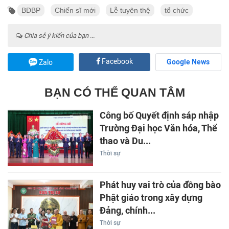
BĐBP
Chiến sĩ mới
Lễ tuyên thệ
tổ chức
Chia sẻ ý kiến của bạn ...
Facebook
Google News
Zalo
BẠN CÓ THỂ QUAN TÂM
Công bố Quyết định sáp nhập
Trường Đại học Văn hóa, Thể
thao và Du...
Thời sự
Phát huy vai trò của đồng bào
Phật giáo trong xây dựng
Đảng, chính...
Thời sự