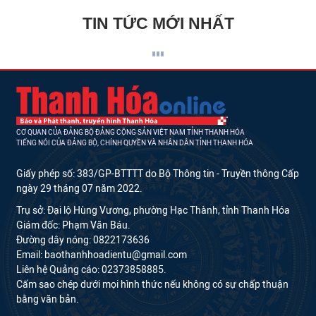
TIN TỨC MỚI NHẤT
CƠ QUAN CỦA ĐẢNG BỘ ĐẢNG CỘNG SẢN VIỆT NAM TỈNH THANH HÓA
TIẾNG NÓI CỦA ĐẢNG BỘ, CHÍNH QUYỀN VÀ NHÂN DÂN TỈNH THANH HÓA
Giấy phép số: 383/GP-BTTTT do Bộ Thông tin - Truyền thông Cấp
ngày 29 tháng 07 năm 2022.
Trụ sở: Đại lộ Hùng Vương, phường Hạc Thành, tỉnh Thanh Hóa
Giám đốc: Phạm Văn Báu.
Đường dây nóng: 0822173636
Email: baothanhhoadientu@gmail.com
Liên hệ Quảng cáo: 02373858885.
Cấm sao chép dưới mọi hình thức nếu không có sự chấp thuận
bằng văn bản.