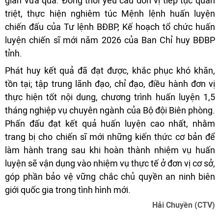
gian vừa qua. Đồng thời yêu cầu đơn vị tiếp tục quán
triệt, thực hiện nghiêm túc Mệnh lệnh huấn luyện
chiến đấu của Tư lệnh BĐBP, Kế hoạch tổ chức huấn
luyện chiến sĩ mới năm 2026 của Ban Chỉ huy BĐBP
tỉnh.
Phát huy kết quả đã đạt được, khắc phục khó khăn,
tồn tại; tập trung lãnh đạo, chỉ đạo, điều hành đơn vị
thực hiện tốt nội dung, chương trình huấn luyện 1,5
tháng nghiệp vụ chuyên ngành của Bộ đội Biên phòng.
Phấn đấu đạt kết quả huấn luyện cao nhất, nhằm
trang bị cho chiến sĩ mới những kiến thức cơ bản để
làm hành trang sau khi hoàn thành nhiệm vụ huấn
luyện sẽ vận dụng vào nhiệm vụ thực tế ở đơn vị cơ sở,
góp phần bảo vệ vững chắc chủ quyền an ninh biên
giới quốc gia trong tình hình mới.
Hải Chuyền (CTV)