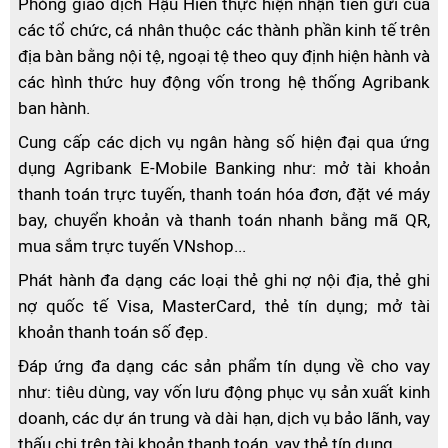
Phòng giao dịch Hậu Hiền thực hiện nhận tiền gửi của
các tổ chức, cá nhân thuộc các thành phần kinh tế trên
địa bàn bằng nội tệ, ngoại tệ theo quy định hiện hành và
các hình thức huy động vốn trong hệ thống Agribank
ban hành.
Cung cấp các dịch vụ ngân hàng số hiện đại qua ứng
dụng Agribank E-Mobile Banking như: mở tài khoản
thanh toán trực tuyến, thanh toán hóa đơn, đặt vé máy
bay, chuyển khoản và thanh toán nhanh bằng mã QR,
mua sắm trực tuyến VNshop...
Phát hành đa dạng các loại thẻ ghi nợ nội địa, thẻ ghi
nợ quốc tế Visa, MasterCard, thẻ tín dụng; mở tài
khoản thanh toán số đẹp.
Đáp ứng đa dạng các sản phẩm tín dụng về cho vay
như: tiêu dùng, vay vốn lưu động phục vụ sản xuất kinh
doanh, các dự án trung và dài hạn, dịch vụ bảo lãnh, vay
thấu chi trên tài khoản thanh toán, vay thẻ tín dụng.