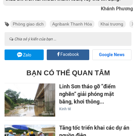
Khánh Phương
Phòng giao dịch
Agribank Thanh Hóa
Khai trương
X
Chia sẻ ý kiến của bạn ...
Facebook
Google News
Zalo
BẠN CÓ THỂ QUAN TÂM
Linh Sơn tháo gỡ “điểm
nghẽn” giải phóng mặt
bằng, khơi thông...
Kinh tế
Tăng tốc triển khai các dự án
nguồn điện