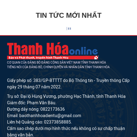
TIN TỨC MỚI NHẤT
CƠ QUAN CỦA ĐẢNG BỘ ĐẢNG CỘNG SẢN VIỆT NAM TỈNH THANH HÓA
TIẾNG NÓI CỦA ĐẢNG BỘ, CHÍNH QUYỀN VÀ NHÂN DÂN TỈNH THANH HÓA
Giấy phép số: 383/GP-BTTTT do Bộ Thông tin - Truyền thông Cấp
ngày 29 tháng 07 năm 2022.
Trụ sở: Đại lộ Hùng Vương, phường Hạc Thành, tỉnh Thanh Hóa
Giám đốc: Phạm Văn Báu.
Đường dây nóng: 0822173636
Email: baothanhhoadientu@gmail.com
Liên hệ Quảng cáo: 02373858885.
Cấm sao chép dưới mọi hình thức nếu không có sự chấp thuận
bằng văn bản.