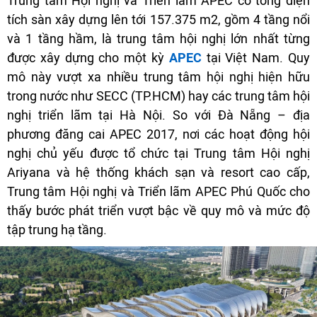
Trung tâm Hội nghị và Triển lãm APEC có tổng diện
tích sàn xây dựng lên tới 157.375 m2, gồm 4 tầng nổi
và 1 tầng hầm, là trung tâm hội nghị lớn nhất từng
được xây dựng cho một kỳ
APEC
tại Việt Nam. Quy
mô này vượt xa nhiều trung tâm hội nghị hiện hữu
trong nước như SECC (TP.HCM) hay các trung tâm hội
nghị triển lãm tại Hà Nội. So với Đà Nẵng – địa
phương đăng cai APEC 2017, nơi các hoạt động hội
nghị chủ yếu được tổ chức tại Trung tâm Hội nghị
Ariyana và hệ thống khách sạn và resort cao cấp,
Trung tâm Hội nghị và Triển lãm APEC Phú Quốc cho
thấy bước phát triển vượt bậc về quy mô và mức độ
tập trung hạ tầng.