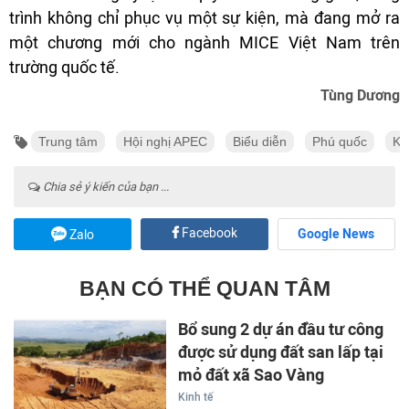
trình không chỉ phục vụ một sự kiện, mà đang mở ra
một chương mới cho ngành MICE Việt Nam trên
trường quốc tế.
Tùng Dương
Trung tâm
Hội nghị APEC
Biểu diễn
Phú quốc
Kh
Chia sẻ ý kiến của bạn ...
Facebook
Google News
Zalo
BẠN CÓ THỂ QUAN TÂM
Bổ sung 2 dự án đầu tư công
được sử dụng đất san lấp tại
mỏ đất xã Sao Vàng
Kinh tế