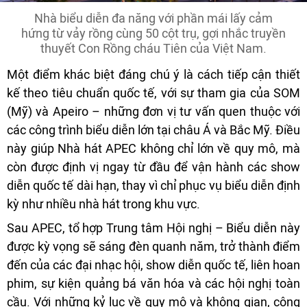
Nhà biểu diễn đa năng với phần mái lấy cảm
hứng từ vảy rồng cùng 50 cột trụ, gợi nhắc truyền
thuyết Con Rồng cháu Tiên của Việt Nam.
Một điểm khác biệt đáng chú ý là cách tiếp cận thiết
kế theo tiêu chuẩn quốc tế, với sự tham gia của SOM
(Mỹ) và Apeiro – những đơn vị tư vấn quen thuộc với
các công trình biểu diễn lớn tại châu Á và Bắc Mỹ. Điều
này giúp Nhà hát APEC không chỉ lớn về quy mô, mà
còn được định vị ngay từ đầu để vận hành các show
diễn quốc tế dài hạn, thay vì chỉ phục vụ biểu diễn định
kỳ như nhiều nhà hát trong khu vực.
Sau APEC, tổ hợp Trung tâm Hội nghị – Biểu diễn này
được kỳ vọng sẽ sáng đèn quanh năm, trở thành điểm
đến của các đại nhạc hội, show diễn quốc tế, liên hoan
phim, sự kiện quảng bá văn hóa và các hội nghị toàn
cầu. Với những kỷ lục về quy mô và không gian, công