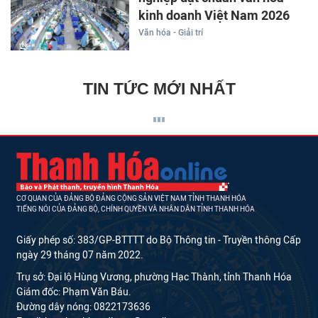
kinh doanh Việt Nam 2026
Văn hóa - Giải trí
TIN TỨC MỚI NHẤT
CƠ QUAN CỦA ĐẢNG BỘ ĐẢNG CỘNG SẢN VIỆT NAM TỈNH THANH HÓA
TIẾNG NÓI CỦA ĐẢNG BỘ, CHÍNH QUYỀN VÀ NHÂN DÂN TỈNH THANH HÓA
Giấy phép số: 383/GP-BTTTT do Bộ Thông tin - Truyền thông Cấp
ngày 29 tháng 07 năm 2022.
Trụ sở: Đại lộ Hùng Vương, phường Hạc Thành, tỉnh Thanh Hóa
Giám đốc: Phạm Văn Báu.
Đường dây nóng: 0822173636