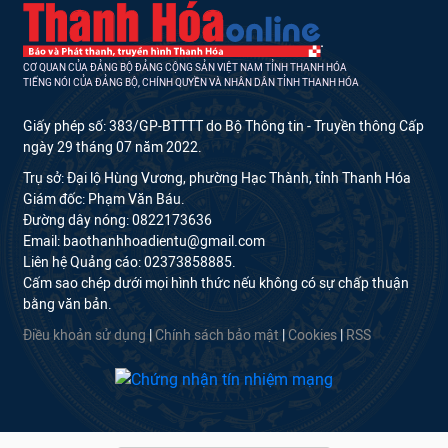
CƠ QUAN CỦA ĐẢNG BỘ ĐẢNG CỘNG SẢN VIỆT NAM TỈNH THANH HÓA
TIẾNG NÓI CỦA ĐẢNG BỘ, CHÍNH QUYỀN VÀ NHÂN DÂN TỈNH THANH HÓA
Giấy phép số: 383/GP-BTTTT do Bộ Thông tin - Truyền thông Cấp
ngày 29 tháng 07 năm 2022.
Trụ sở: Đại lộ Hùng Vương, phường Hạc Thành, tỉnh Thanh Hóa
Giám đốc: Phạm Văn Báu.
Đường dây nóng: 0822173636
Email: baothanhhoadientu@gmail.com
Liên hệ Quảng cáo: 02373858885.
Cấm sao chép dưới mọi hình thức nếu không có sự chấp thuận
bằng văn bản.
Điều khoản sử dụng
|
Chính sách bảo mật
|
Cookies
|
RSS