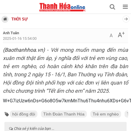
THỜI SỰ
+
Anh Tuân
A
A
2025-01-16 15:54:00
(Baothanhhoa.vn)
- Với mong muốn mang đến mùa
xuân mới thật ấm áp, ý nghĩa đối với trẻ em vùng cao,
trẻ em nghèo, có hoàn cảnh khó khăn trên địa bàn
tỉnh, trong 2 ngày 15 - 16/1, Ban Thường vụ Tỉnh đoàn,
Hội đồng Đội tỉnh phối hợp với các đơn vị liên quan tổ
chức chương trình “Tết ấm cho em” năm 2025.
W+G7izUzw6nDs+G6o8O5w7kmMnThu6T
hội đồng đội
Tỉnh Đoàn Thanh Hóa
Trẻ em nghèo
T
Chia sẻ ý kiến của bạn ...