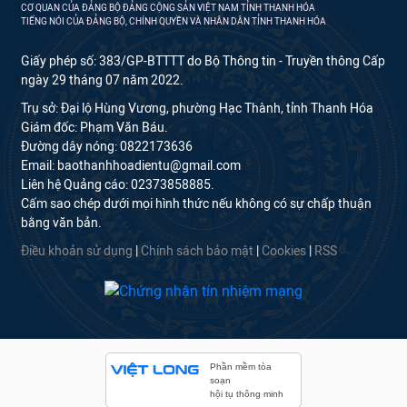
CƠ QUAN CỦA ĐẢNG BỘ ĐẢNG CỘNG SẢN VIỆT NAM TỈNH THANH HÓA
TIẾNG NÓI CỦA ĐẢNG BỘ, CHÍNH QUYỀN VÀ NHÂN DÂN TỈNH THANH HÓA
Giấy phép số: 383/GP-BTTTT do Bộ Thông tin - Truyền thông Cấp
ngày 29 tháng 07 năm 2022.
Trụ sở: Đại lộ Hùng Vương, phường Hạc Thành, tỉnh Thanh Hóa
Giám đốc: Phạm Văn Báu.
Đường dây nóng: 0822173636
Email: baothanhhoadientu@gmail.com
Liên hệ Quảng cáo: 02373858885.
Cấm sao chép dưới mọi hình thức nếu không có sự chấp thuận
bằng văn bản.
Điều khoản sử dụng
|
Chính sách bảo mật
|
Cookies
|
RSS
Phần mềm tòa
soạn
hội tụ thông minh