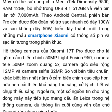
Máy có thể sử dụng chip MediaTek Dimensity 9500,
RAM 12GB, bộ nhớ trong UFS 4.1 512GB và viên pin
lên tới 7,000mAh. Theo Android Central, phiên bản
Pro còn được đồn đoán hỗ trợ sạc nhanh có dây 100W
và sạc không dây 50W, biến đây thành một trong
những mẫu
smartphone Xiaomi
có thông số pin và
sạc ấn tượng trong phân khúc.
Hệ thống camera của Xiaomi 17T Pro được cho là
gồm cảm biến chính 50MP Light Fusion 950, camera
tele 50MP zoom quang 5x, camera góc siêu rộng
12MP và camera selfie 32MP. So với bản tiêu chuẩn,
khác biệt lớn nhất nằm ở cảm biến chính cao cấp hơn,
hứa hẹn cải thiện khả năng thu sáng, xử lý chi tiết và
chụp thiếu sáng. Ngoài ra, một số nguồn tin cho rằng
dòng máy này tiếp tục mang dấu ấn Leica trong hệ
thống camera, dù thông tin cuối cùng vẫn cần chờ
Xiaomi xác nhận chính thức.