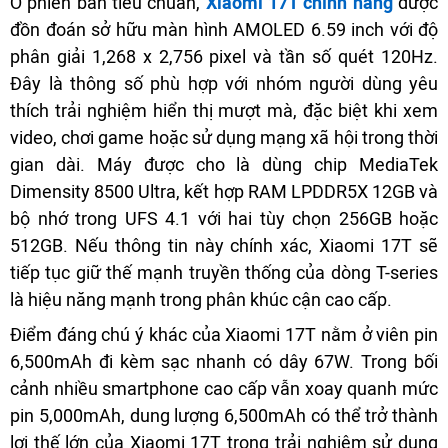
Ở phiên bản tiêu chuẩn,
Xiaomi 17T chính hãng
được
đồn đoán sở hữu màn hình AMOLED 6.59 inch với độ
phân giải 1,268 x 2,756 pixel và tần số quét 120Hz.
Đây là thông số phù hợp với nhóm người dùng yêu
thích trải nghiệm hiển thị mượt mà, đặc biệt khi xem
video, chơi game hoặc sử dụng mạng xã hội trong thời
gian dài. Máy được cho là dùng chip MediaTek
Dimensity 8500 Ultra, kết hợp RAM LPDDR5X 12GB và
bộ nhớ trong UFS 4.1 với hai tùy chọn 256GB hoặc
512GB. Nếu thông tin này chính xác, Xiaomi 17T sẽ
tiếp tục giữ thế mạnh truyền thống của dòng T-series
là hiệu năng mạnh trong phân khúc cận cao cấp.
Điểm đáng chú ý khác của Xiaomi 17T nằm ở viên pin
6,500mAh đi kèm sạc nhanh có dây 67W. Trong bối
cảnh nhiều smartphone cao cấp vẫn xoay quanh mức
pin 5,000mAh, dung lượng 6,500mAh có thể trở thành
lợi thế lớn của Xiaomi 17T trong trải nghiệm sử dụng