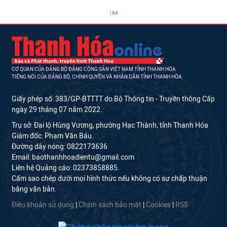
CƠ QUAN CỦA ĐẢNG BỘ ĐẢNG CỘNG SẢN VIỆT NAM TỈNH THANH HÓA
TIẾNG NÓI CỦA ĐẢNG BỘ, CHÍNH QUYỀN VÀ NHÂN DÂN TỈNH THANH HÓA
Giấy phép số: 383/GP-BTTTT do Bộ Thông tin - Truyền thông Cấp
ngày 29 tháng 07 năm 2022.
Trụ sở: Đại lộ Hùng Vương, phường Hạc Thành, tỉnh Thanh Hóa
Giám đốc: Phạm Văn Báu.
Đường dây nóng: 0822173636
Email: baothanhhoadientu@gmail.com
Liên hệ Quảng cáo: 02373858885.
Cấm sao chép dưới mọi hình thức nếu không có sự chấp thuận
bằng văn bản.
Điều khoản sử dụng
|
Chính sách bảo mật
|
Cookies
|
RSS