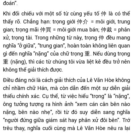
đoán”.
Khi đối chiếu với một số từ cùng yếu tố 仲 là có thể
thấy rõ. Chẳng hạn: trọng giới 仲介 = môi giới, trung
gian; trọng mãi 仲買 = môi giới mua bán; 仲裁 = phân
xử, trọng tài. Trong những từ này, trọng 仲 đều mang
nghĩa “ở giữa”, “trung gian”, hoàn toàn không liên quan
gì đến nghĩa “nặng” của chữ trọng 重. Nếu dùng trọng
重 (nặng), thì các từ chúng tôi vừa liệt kê đều trở nên
không thể giải thích được.
Điều đáng nói là cách giải thích của Lê Văn Hòe không
chỉ nhầm chữ Hán, mà còn dẫn đến một sự diễn giải
thiếu chính xác. Cụ thể, từ việc hiểu “trọng” là “nặng”,
ông tưởng tượng ra hình ảnh “xem cán cân bên nào
nặng, bên nào nhẹ”, rồi từ đó suy diễn sang nghĩa
“người đứng giữa giám sát hay phân xử đôi bên”. Trớ
trêu thay, nghĩa cuối cùng mà Lê Văn Hòe nêu ra lại