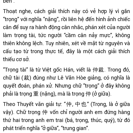
bên”.
Thoạt nghe, cách giải thích này có vẻ hợp lý vì gắn
“trọng” với nghĩa “nặng”, rồi liên hệ đến hình ảnh chiếc
cân để suy ra hành động cân nhắc, phán xét của người
làm trọng tài, tức người “cầm cân nảy mực”, không
thiên không lệch. Tuy nhiên, xét về mặt từ nguyên và
cấu tạo từ trong thực tế, đây là một cách giải thích
thiếu cơ sở.
“Trọng tài” là từ Việt gốc Hán, viết là 仲裁. Trong đó,
chữ tài (裁) đúng như Lê Văn Hòe giảng, có nghĩa là
quyết đoán, phán xử. Nhưng chữ “trọng” ở đây không
phải là trọng 重 (nặng), mà là trọng 仲 (ở giữa).
Theo Thuyết văn giải tự: “仲, 中也” (Trọng, là ở giữa
vậy). Chữ trọng 仲 vốn chỉ người anh em đứng hàng
thứ hai trong anh em trai (bá, trọng, thúc, quý), từ đó
phát triển nghĩa “ở giữa”, “trung gian”.