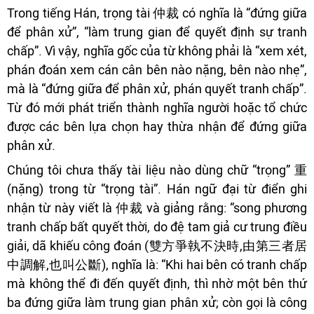
Trong tiếng Hán, trọng tài 仲裁 có nghĩa là “đứng giữa
để phân xử”, “làm trung gian để quyết định sự tranh
chấp”. Vì vậy, nghĩa gốc của từ không phải là “xem xét,
phán đoán xem cán cân bên nào nặng, bên nào nhẹ”,
mà là “đứng giữa để phân xử, phán quyết tranh chấp”.
Từ đó mới phát triển thành nghĩa người hoặc tổ chức
được các bên lựa chọn hay thừa nhận để đứng giữa
phân xử.
Chúng tôi chưa thấy tài liệu nào dùng chữ “trọng” 重
(nặng) trong từ “trọng tài”. Hán ngữ đại từ điển ghi
nhận từ này viết là 仲裁 và giảng rằng: “song phương
tranh chấp bất quyết thời, do đệ tam giả cư trung điều
giải, dã khiếu công đoán (雙方爭執不決時,由第三者居
中調解,也叫公斷), nghĩa là: “Khi hai bên có tranh chấp
mà không thể đi đến quyết định, thì nhờ một bên thứ
ba đứng giữa làm trung gian phân xử; còn gọi là công