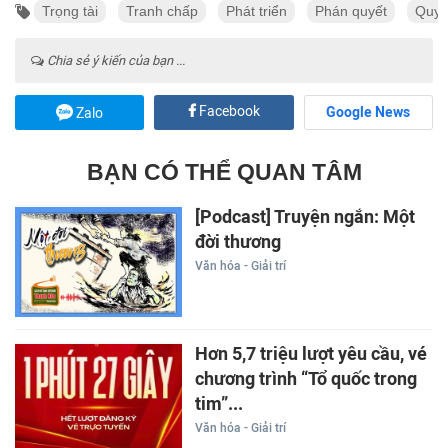
Trọng tài
Tranh chấp
Phát triển
Phán quyết
Quyế
Chia sẻ ý kiến của bạn ...
Facebook
Google News
Zalo
BẠN CÓ THỂ QUAN TÂM
[Podcast] Truyện ngắn: Một
đời thương
Văn hóa - Giải trí
Hơn 5,7 triệu lượt yêu cầu, vé
chương trình “Tổ quốc trong
tim”...
Văn hóa - Giải trí