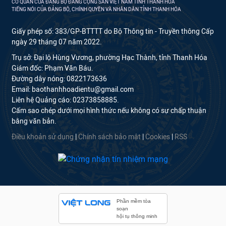
CƠ QUAN CỦA ĐẢNG BỘ ĐẢNG CỘNG SẢN VIỆT NAM TỈNH THANH HÓA
TIẾNG NÓI CỦA ĐẢNG BỘ, CHÍNH QUYỀN VÀ NHÂN DÂN TỈNH THANH HÓA
Giấy phép số: 383/GP-BTTTT do Bộ Thông tin - Truyền thông Cấp
ngày 29 tháng 07 năm 2022.
Trụ sở: Đại lộ Hùng Vương, phường Hạc Thành, tỉnh Thanh Hóa
Giám đốc: Phạm Văn Báu.
Đường dây nóng: 0822173636
Email: baothanhhoadientu@gmail.com
Liên hệ Quảng cáo: 02373858885.
Cấm sao chép dưới mọi hình thức nếu không có sự chấp thuận
bằng văn bản.
Điều khoản sử dụng
|
Chính sách bảo mật
|
Cookies
|
RSS
Phần mềm tòa
soạn
hội tụ thông minh