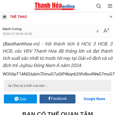
THỂ THAO
+
Mạnh Cường
A
A
2024-07-08 06:39:00
(Baothanhhoa.vn)
- Với thành tích 6 HCV, 3 HCB, 3
HCĐ, các VĐV Thanh Hóa đã thắng lớn và đạt thành
tích xuất sắc nhất từ trước tới nay tại Giải vô địch và vô
địch trẻ Jujitsu Đông Nam Á năm 2024.
WOG6pT1AN2Uubm7DmuG7uGtP4bqnb2Vh4bu4WeG7muG7ueG
Chia sẻ ý kiến của bạn ...
Facebook
Google News
Zalo
BẠN CÓ THỂ QUAN TÂM