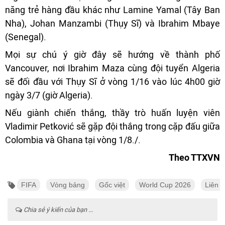
năng trẻ hàng đầu khác như Lamine Yamal (Tây Ban
Nha), Johan Manzambi (Thụy Sĩ) và Ibrahim Mbaye
(Senegal).
Mọi sự chú ý giờ đây sẽ hướng về thành phố
Vancouver, nơi Ibrahim Maza cùng đội tuyển Algeria
sẽ đối đầu với Thụy Sĩ ở vòng 1/16 vào lúc 4h00 giờ
ngày 3/7 (giờ Algeria).
Nếu giành chiến thắng, thầy trò huấn luyện viên
Vladimir Petković sẽ gặp đội thắng trong cặp đấu giữa
Colombia và Ghana tại vòng 1/8./.
Theo TTXVN
FIFA
Vòng bảng
Gốc việt
World Cup 2026
Liên 
Chia sẻ ý kiến của bạn ...