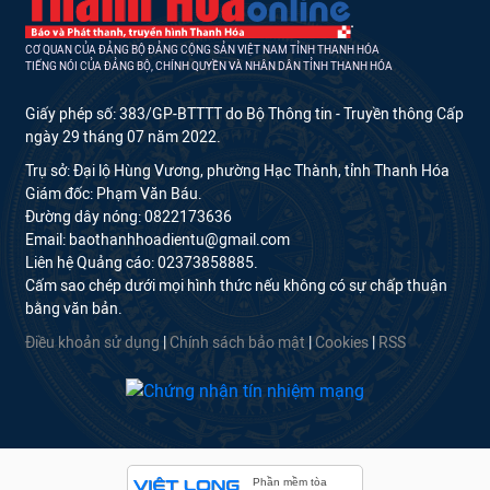
CƠ QUAN CỦA ĐẢNG BỘ ĐẢNG CỘNG SẢN VIỆT NAM TỈNH THANH HÓA
TIẾNG NÓI CỦA ĐẢNG BỘ, CHÍNH QUYỀN VÀ NHÂN DÂN TỈNH THANH HÓA
Giấy phép số: 383/GP-BTTTT do Bộ Thông tin - Truyền thông Cấp
ngày 29 tháng 07 năm 2022.
Trụ sở: Đại lộ Hùng Vương, phường Hạc Thành, tỉnh Thanh Hóa
Giám đốc: Phạm Văn Báu.
Đường dây nóng: 0822173636
Email: baothanhhoadientu@gmail.com
Liên hệ Quảng cáo: 02373858885.
Cấm sao chép dưới mọi hình thức nếu không có sự chấp thuận
bằng văn bản.
Điều khoản sử dụng
|
Chính sách bảo mật
|
Cookies
|
RSS
Phần mềm tòa