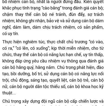
bổ nhiệm cán bộ, nhất là người đứng đầu. Kiên quyết
khắc phục tình trạng “cào bằng” trong đánh giá cán bộ;
chậm thay thế cán bộ né tránh, đùn đẩy, sợ trách
nhiệm; không ghi nhận, bảo vệ và sử dụng cán bộ dám
nghĩ, dám làm, dám chịu trách nhiệm, có sản phẩm,
có uy tín.
Thực hiện nghiêm túc, thực chất chủ trương “có vào,
có ra,” “có lên, có xuống”; kịp thời miễn nhiệm, cho từ
chức, thay thế cán bộ có năng lực hạn chế, uy tín thấp,
không đáp ứng yêu cầu nhiệm vụ thông qua đánh giá
cán bộ hằng quý, hằng năm. Chú trọng phát hiện, đào
tạo, bồi dưỡng, bố trí, sử dụng cán bộ có năng lực nổi
trội, chủ động, sáng tạo, quyết liệt, cán bộ trẻ, cán bộ
nữ, cán bộ người dân tộc thiểu số, cán bộ khoa học kỹ
thuật...
Chú trọng xây dựng đội ngũ cán bộ cấp chiến lược và