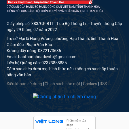
CƠ QUAN CỦA ĐẢNG BỘ ĐẢNG CỘNG SẢN VIỆT NAM TỈNH THANH HÓA
TIẾNG NÓI CỦA ĐẢNG BỘ, CHÍNH QUYỀN VÀ NHÂN DÂN TỈNH THANH HÓA
Giấy phép số: 383/GP-BTTTT do Bộ Thông tin - Truyền thông Cấp
ngày 29 tháng 07 năm 2022.
Trụ sở: Đại lộ Hùng Vương, phường Hạc Thành, tỉnh Thanh Hóa
Giám đốc: Phạm Văn Báu.
Đường dây nóng: 0822173636
Email: baothanhhoadientu@gmail.com
Liên hệ Quảng cáo: 02373858885.
Cấm sao chép dưới mọi hình thức nếu không có sự chấp thuận
bằng văn bản.
Điều khoản sử dụng
|
Chính sách bảo mật
|
Cookies
|
RSS
Phần mềm tòa
soạn