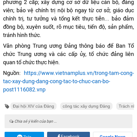
phương 2 cấp; xây dựng cơ sở dữ liệu cán bộ, đảng
viên; bảo vệ chính trị nội bộ ngay từ cơ sở; giáo dục
chính trị, tư tưởng và tổng kết thực tiễn... bảo đảm
đồng bộ, xuyên suốt, rõ mục tiêu, tiến độ, sản phẩm,
tránh hình thức.
Văn phòng Trung ương Đảng thông báo để Ban Tổ
chức Trung ương và các cấp ủy, tổ chức đảng liên
quan tổ chức thực hiện.
Nguồn:
https://www.vietnamplus.vn/trong-tam-cong-
tac-xay-dung-dang-cong-tac-to-chuc-can-bo-
post1116082.vnp
Đại hội XIV của Đảng
công tác xây dựng Đảng
Trách nh
Chia sẻ ý kiến của bạn ...
Facebook