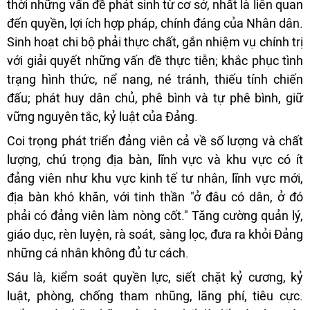
thời những vấn đề phát sinh từ cơ sở, nhất là liên quan
đến quyền, lợi ích hợp pháp, chính đáng của Nhân dân.
Sinh hoạt chi bộ phải thực chất, gắn nhiệm vụ chính trị
với giải quyết những vấn đề thực tiễn; khắc phục tình
trạng hình thức, nể nang, né tránh, thiếu tính chiến
đấu; phát huy dân chủ, phê bình và tự phê bình, giữ
vững nguyên tắc, kỷ luật của Đảng.
Coi trọng phát triển đảng viên cả về số lượng và chất
lượng, chú trọng địa bàn, lĩnh vực và khu vực có ít
đảng viên như khu vực kinh tế tư nhân, lĩnh vực mới,
địa bàn khó khăn, với tinh thần "ở đâu có dân, ở đó
phải có đảng viên làm nòng cốt." Tăng cường quản lý,
giáo dục, rèn luyện, rà soát, sàng lọc, đưa ra khỏi Đảng
những cá nhân không đủ tư cách.
Sáu là, kiểm soát quyền lực, siết chặt kỷ cương, kỷ
luật, phòng, chống tham nhũng, lãng phí, tiêu cực.