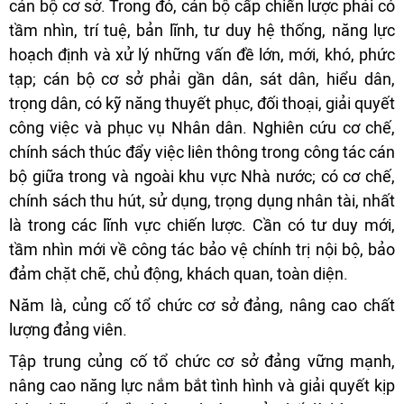
cán bộ cơ sở. Trong đó, cán bộ cấp chiến lược phải có
tầm nhìn, trí tuệ, bản lĩnh, tư duy hệ thống, năng lực
hoạch định và xử lý những vấn đề lớn, mới, khó, phức
tạp; cán bộ cơ sở phải gần dân, sát dân, hiểu dân,
trọng dân, có kỹ năng thuyết phục, đối thoại, giải quyết
công việc và phục vụ Nhân dân. Nghiên cứu cơ chế,
chính sách thúc đẩy việc liên thông trong công tác cán
bộ giữa trong và ngoài khu vực Nhà nước; có cơ chế,
chính sách thu hút, sử dụng, trọng dụng nhân tài, nhất
là trong các lĩnh vực chiến lược. Cần có tư duy mới,
tầm nhìn mới về công tác bảo vệ chính trị nội bộ, bảo
đảm chặt chẽ, chủ động, khách quan, toàn diện.
Năm là, củng cố tổ chức cơ sở đảng, nâng cao chất
lượng đảng viên.
Tập trung củng cố tổ chức cơ sở đảng vững mạnh,
nâng cao năng lực nắm bắt tình hình và giải quyết kịp