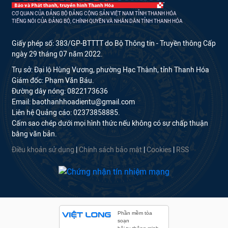
CƠ QUAN CỦA ĐẢNG BỘ ĐẢNG CỘNG SẢN VIỆT NAM TỈNH THANH HÓA
TIẾNG NÓI CỦA ĐẢNG BỘ, CHÍNH QUYỀN VÀ NHÂN DÂN TỈNH THANH HÓA
Giấy phép số: 383/GP-BTTTT do Bộ Thông tin - Truyền thông Cấp
ngày 29 tháng 07 năm 2022.
Trụ sở: Đại lộ Hùng Vương, phường Hạc Thành, tỉnh Thanh Hóa
Giám đốc: Phạm Văn Báu.
Đường dây nóng: 0822173636
Email: baothanhhoadientu@gmail.com
Liên hệ Quảng cáo: 02373858885.
Cấm sao chép dưới mọi hình thức nếu không có sự chấp thuận
bằng văn bản.
Điều khoản sử dụng
|
Chính sách bảo mật
|
Cookies
|
RSS
Phần mềm tòa
soạn