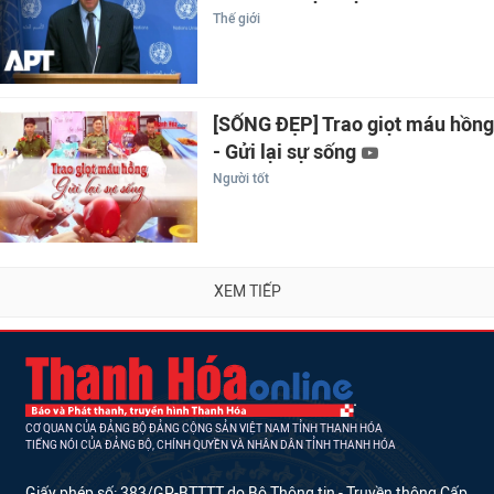
Thế giới
[SỐNG ĐẸP] Trao giọt máu hồng
- Gửi lại sự sống
Người tốt
XEM TIẾP
CƠ QUAN CỦA ĐẢNG BỘ ĐẢNG CỘNG SẢN VIỆT NAM TỈNH THANH HÓA
TIẾNG NÓI CỦA ĐẢNG BỘ, CHÍNH QUYỀN VÀ NHÂN DÂN TỈNH THANH HÓA
Giấy phép số: 383/GP-BTTTT do Bộ Thông tin - Truyền thông Cấp