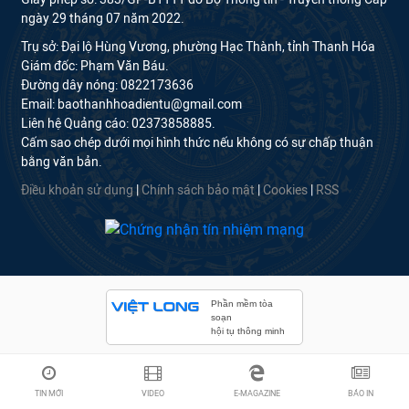
ngày 29 tháng 07 năm 2022.
Trụ sở: Đại lộ Hùng Vương, phường Hạc Thành, tỉnh Thanh Hóa
Giám đốc: Phạm Văn Báu.
Đường dây nóng: 0822173636
Email: baothanhhoadientu@gmail.com
Liên hệ Quảng cáo: 02373858885.
Cấm sao chép dưới mọi hình thức nếu không có sự chấp thuận
bằng văn bản.
Điều khoản sử dụng
|
Chính sách bảo mật
|
Cookies
|
RSS
Phần mềm tòa
soạn
hội tụ thông minh
TIN MỚI
VIDEO
E-MAGAZINE
BÁO IN