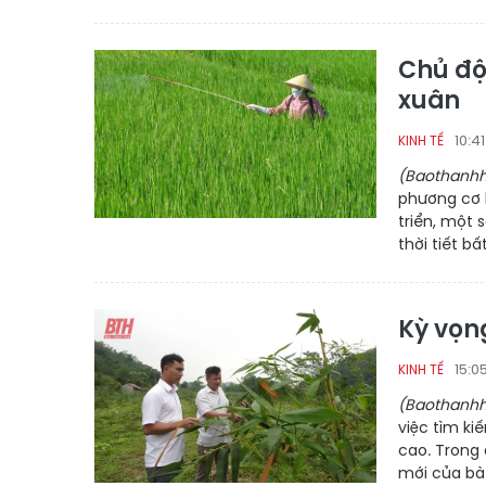
Chủ độ
xuân
10:4
KINH TẾ
(Baothanhh
phương cơ b
triển, một 
thời tiết bấ
Kỳ vọn
15:0
KINH TẾ
(Baothanhh
việc tìm kiế
cao. Trong 
mới của bà