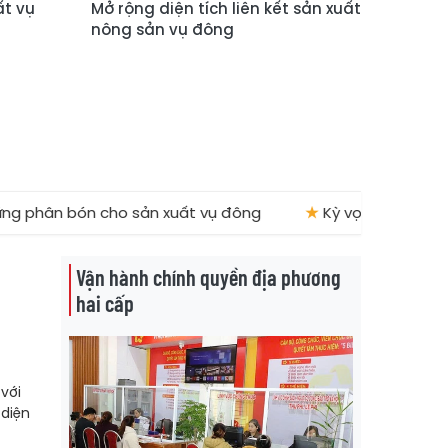
ất vụ
Mở rộng diện tích liên kết sản xuất
nông sản vụ đông
hân bón cho sản xuất vụ đông
★
Kỳ vọng bứt phá từ 
Vận hành chính quyền địa phương
hai cấp
 với
 diện