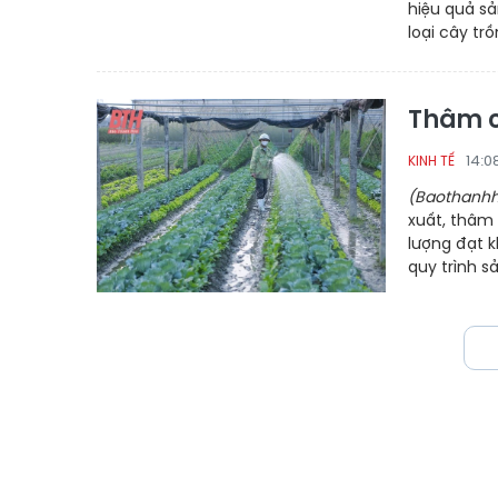
hiệu quả sả
loại cây trồ
Thâm c
14:0
KINH TẾ
(Baothanhh
xuất, thâm 
lượng đạt k
quy trình s