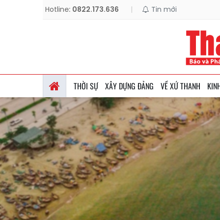
Hotline:
0822.173.636
|
Tin mới
THỜI SỰ
XÂY DỰNG ĐẢNG
VỀ XỨ THANH
KIN