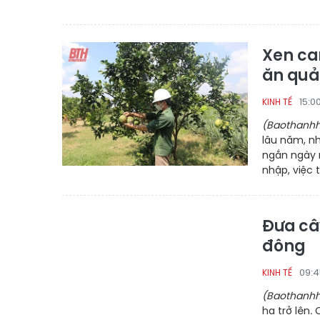
Xen ca
ăn quả
15:0
KINH TẾ
(Baothanhh
lâu năm, nh
ngắn ngày n
nhập, việc 
Đưa câ
đông
09:4
KINH TẾ
(Baothanhh
ha trở lên.