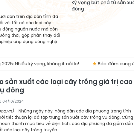
Kỳ vọng bứt phá từ sản xu
đông
ời dân trên địa bàn tỉnh đã
i với tất cả các loại cây
chủ động nguồn nước mà còn
Đồng thời, góp phần thay đổi
 nghiệp ứng dụng công nghệ
: Nhiều kỳ vọng, không ít nỗi lo!
★
Bảo đảm cung ứng p
 sản xuất các loại cây trồng giá trị cao
vụ đông
6 04/10/2024
oa.vn)
- Những ngày này, nông dân các địa phương trong tỉnh
hời tiết thuận lợi đã tập trung sản xuất cây trồng vụ đông. Cùng
 hoàn thành mục tiêu về diện tích, các địa phương đã giảm dần
t các loại cây trồng truyền...