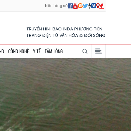
Nền tảng số
TRUYỀN HÌNH
BÁO IN
ĐA PHƯƠNG TIỆN
TRANG ĐIỆN TỬ VĂN HÓA & ĐỜI SỐNG
NG
CÔNG NGHỆ
Y TẾ
TẤM LÒNG