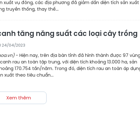
n xuất vụ đông, các địa phương đã giảm dần diện tích sản xuất
ng truyền thống, thay thế...
anh tăng năng suất các loại cây trồng
8 24/04/2023
oa.vn)
- Hiện nay, trên địa bàn tỉnh đã hình thành được 97 vùn
canh rau an toàn tập trung, với diện tích khoảng 13.000 ha, sản
hoảng 170.754 tấn/năm. Trong đó, diện tích rau an toàn áp dụn
ản xuất theo tiêu chuẩn...
Xem thêm