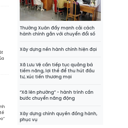
ụ
Thường Xuân đẩy mạnh cải cách
hành chính gắn với chuyển đổi số
Xây dựng nền hành chính hiện đại
át
ủa
Xã Lưu Vệ cần tiếp tục quảng bá
tiềm năng, lợi thế để thu hút đầu
tư, xúc tiến thương mại
“Xã lên phường” - hành trình cần
bước chuyển năng động
ạnh
 tế
Xây dựng chính quyền đồng hành,
èo”
phục vụ