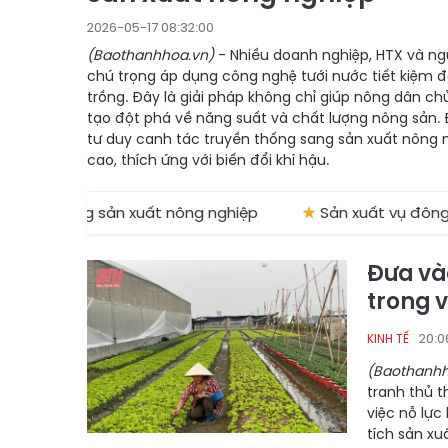
2026-05-17 08:32:00
(Baothanhhoa.vn)
- Nhiều doanh nghiệp, HTX và ngư
chú trọng áp dụng công nghệ tưới nước tiết kiệm đố
trồng. Đây là giải pháp không chỉ giúp nông dân 
tạo đột phá về năng suất và chất lượng nông sản. 
tư duy canh tác truyền thống sang sản xuất nông
cao, thích ứng với biến đổi khí hậu.
iệm trong sản xuất nông nghiệp
★
Sản xuất vụ đông 2025
Đưa vào
trong 
20:0
KINH TẾ
(Baothanhh
tranh thủ t
việc nỗ lực
tích sản xuấ