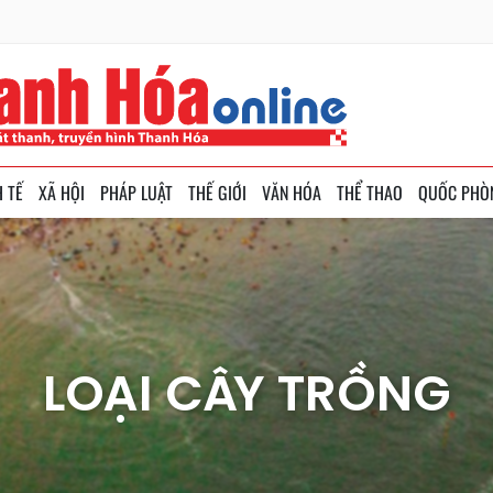
H TẾ
XÃ HỘI
PHÁP LUẬT
THẾ GIỚI
VĂN HÓA
THỂ THAO
QUỐC PHÒ
LOẠI CÂY TRỒNG