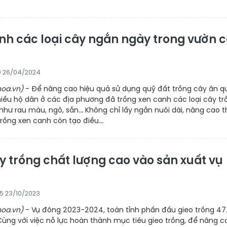
nh các loại cây ngắn ngày trong vườn 
0 26/04/2024
oa.vn)
- Để nâng cao hiệu quả sử dụng quỹ đất trồng cây ăn q
iều hộ dân ở các địa phương đã trồng xen canh các loại cây tr
hư rau màu, ngô, sắn... Không chỉ lấy ngắn nuôi dài, nâng cao t
trồng xen canh còn tạo điều...
y trồng chất lượng cao vào sản xuất vụ
5 23/10/2023
oa.vn)
- Vụ đông 2023-2024, toàn tỉnh phấn đấu gieo trồng 47
 Cùng với việc nỗ lực hoàn thành mục tiêu gieo trồng, để nâng c