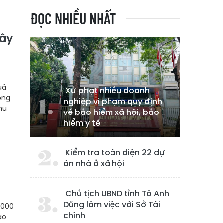
ĐỌC NHIỀU NHẤT
cây
uả
Xử phạt nhiều doanh
ồng
nghiệp vi phạm quy định
hu
về bảo hiểm xã hội, bảo
hiểm y tế
Kiểm tra toàn diện 22 dự
án nhà ở xã hội
Chủ tịch UBND tỉnh Tô Anh
Dũng làm việc với Sở Tài
.000
chính
ao