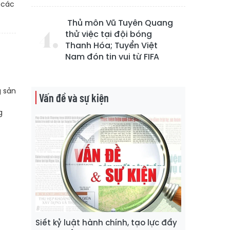
 các
Thủ môn Vũ Tuyên Quang
thử việc tại đội bóng
Thanh Hóa; Tuyển Việt
Nam đón tin vui từ FIFA
g sản
Vấn đề và sự kiện
g
Siết kỷ luật hành chính, tạo lực đẩy