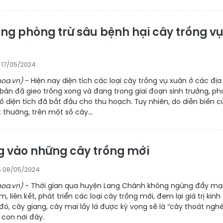
ng phòng trừ sâu bệnh hại cây trồng v
1 17/05/2024
oa.vn)
- Hiện nay diện tích các loại cây trồng vụ xuân ở các địa
ản đã gieo trồng xong và đang trong giai đoạn sinh trưởng, ph
số diện tích đã bắt đầu cho thu hoạch. Tuy nhiên, do diễn biến c
t thường, trên một số cây...
g vào những cây trồng mới
5 08/05/2024
oa.vn)
- Thời gian qua huyện Lang Chánh không ngừng đẩy m
m, liên kết, phát triển các loại cây trồng mới, đem lại giá trị kinh
đó, cây giang, cây mai lấy lá được kỳ vọng sẽ là “cây thoát ngh
 con nơi đây.