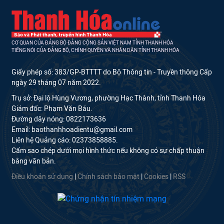
CƠ QUAN CỦA ĐẢNG BỘ ĐẢNG CỘNG SẢN VIỆT NAM TỈNH THANH HÓA
TIẾNG NÓI CỦA ĐẢNG BỘ, CHÍNH QUYỀN VÀ NHÂN DÂN TỈNH THANH HÓA
Giấy phép số: 383/GP-BTTTT do Bộ Thông tin - Truyền thông Cấp
ngày 29 tháng 07 năm 2022.
Trụ sở: Đại lộ Hùng Vương, phường Hạc Thành, tỉnh Thanh Hóa
Giám đốc: Phạm Văn Báu.
Đường dây nóng: 0822173636
Email: baothanhhoadientu@gmail.com
Liên hệ Quảng cáo: 02373858885.
Cấm sao chép dưới mọi hình thức nếu không có sự chấp thuận
bằng văn bản.
Điều khoản sử dụng
|
Chính sách bảo mật
|
Cookies
|
RSS