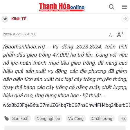
KINH TẾ
+
A
2023-10-23 09:45:00
A
(Baothanhhoa.vn)
- Vụ đông 2023-2024, toàn tỉnh
phấn đấu gieo trồng 47.000 ha trở lên. Cùng với việc
nỗ lực hoàn thành mục tiêu gieo trồng, để nâng cao
hiệu quả sản xuất vụ đông, các địa phương đã giảm
dần diện tích sản xuất các loại cây trồng truyền thống,
thay thế bằng các cây trồng có năng suất, chất lượng,
hiệu quả cao, ứng dụng khoa học - kỹ thuật...
w6xBb23FqeG6tuG7mUZG4bq7bOG7hsOhw4F
Sản xuất
Nông nghiệp
Vụ đông
Chất lượng
Hiệu