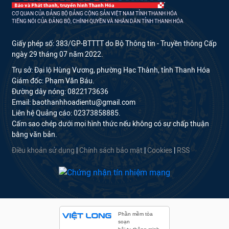
CƠ QUAN CỦA ĐẢNG BỘ ĐẢNG CỘNG SẢN VIỆT NAM TỈNH THANH HÓA
TIẾNG NÓI CỦA ĐẢNG BỘ, CHÍNH QUYỀN VÀ NHÂN DÂN TỈNH THANH HÓA
Giấy phép số: 383/GP-BTTTT do Bộ Thông tin - Truyền thông Cấp
ngày 29 tháng 07 năm 2022.
Trụ sở: Đại lộ Hùng Vương, phường Hạc Thành, tỉnh Thanh Hóa
Giám đốc: Phạm Văn Báu.
Đường dây nóng: 0822173636
Email: baothanhhoadientu@gmail.com
Liên hệ Quảng cáo: 02373858885.
Cấm sao chép dưới mọi hình thức nếu không có sự chấp thuận
bằng văn bản.
Điều khoản sử dụng
|
Chính sách bảo mật
|
Cookies
|
RSS
Phần mềm tòa
soạn