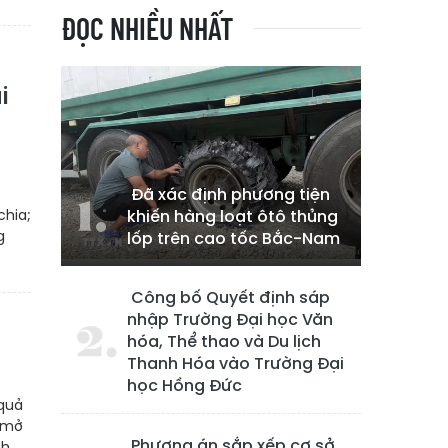
ĐỌC NHIỀU NHẤT
i
Đã xác định phương tiện
chia;
khiến hàng loạt ôtô thủng
g
lốp trên cao tốc Bắc-Nam
Công bố Quyết định sáp
nhập Trường Đại học Văn
hóa, Thể thao và Du lịch
Thanh Hóa vào Trường Đại
học Hồng Đức
 quả
t mở
Phương án sắp xếp cơ sở
nh