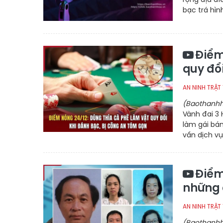
bạc trá hình
Điểm
quy đổ
AN NINH TRẬT
(Baothanhh
Vành đai 3 
làm gái bán
vấn dịch vụ 
Điểm
những 
AN NINH TRẬT
(Baothanhh