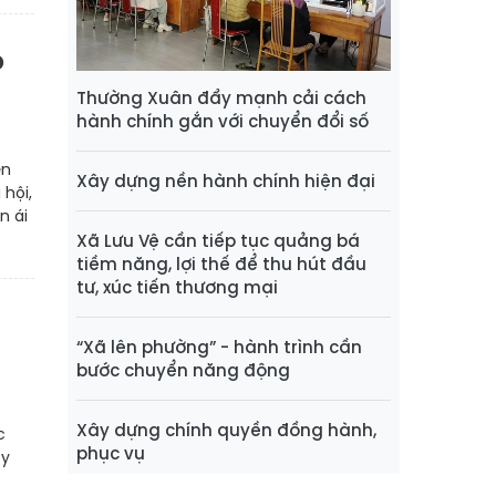
o
Thường Xuân đẩy mạnh cải cách
hành chính gắn với chuyển đổi số
ên
Xây dựng nền hành chính hiện đại
hội,
n ái
Xã Lưu Vệ cần tiếp tục quảng bá
tiềm năng, lợi thế để thu hút đầu
tư, xúc tiến thương mại
a
“Xã lên phường” - hành trình cần
bước chuyển năng động
Xây dựng chính quyền đồng hành,
c
phục vụ
ty