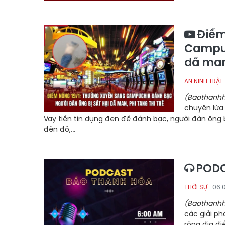
Điểm
Campuc
dã man,
AN NINH TRẬT
(Baothanhh
chuyên lừa
Vay tiền tín dụng đen để đánh bạc, người đàn ông 
đèn đỏ,...
PODC
06:
THỜI SỰ
(Baothanhh
các giải ph
rộng địa đi