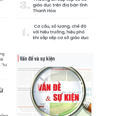
giáo dục trên địa bàn tỉnh
Thanh Hóa
Cơ cấu, số lượng, chế độ
với hiệu trưởng, hiệu phó
khi sắp xếp cơ sở giáo dục
ờng
Vấn đề và sự kiện
ài
 “tư
ừ
những