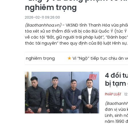
nghiêm trọng
2026-02-11 09:26:00
(Baothanhhoa.vn)
- VKSND tỉnh Thanh Hóa vừa phối
tòa xét xử sơ thẩm đối với bị cáo Bùi Quốc Ý (tức
về các tội “Bắt, giữ người trái pháp luật”, “Đánh bạ
thác tài nguyên” theo quy định của Bộ luật Hình sự.
h nghiêm trọng
★
Vi “Ngộ” tiếp tục chịu án về tội đưa hố
4 đối t
bị tạm 
1
PHÁP LUẬT
(Baothanhh
đơn vị vừa 
Linh, sinh 
năm 1990 đ