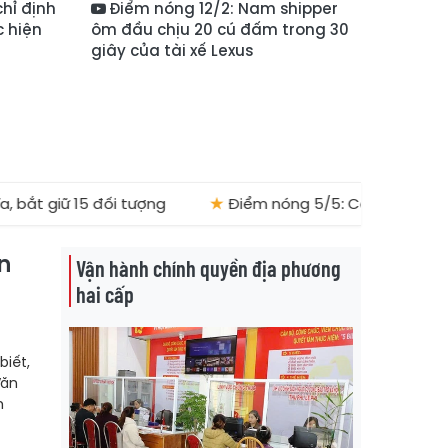
hỉ định
Điểm nóng 12/2: Nam shipper
c hiện
ôm đầu chịu 20 cú đấm trong 30
giây của tài xế Lexus
15 đối tượng
★
Điểm nóng 5/5: Cơ chế chỉ định Chủ tịch 
n
Vận hành chính quyền địa phương
hai cấp
biết,
Văn
h