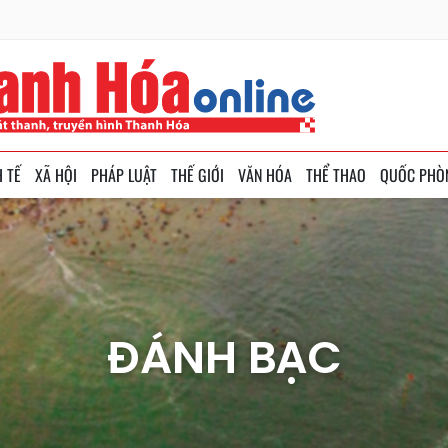
H TẾ
XÃ HỘI
PHÁP LUẬT
THẾ GIỚI
VĂN HÓA
THỂ THAO
QUỐC PHÒ
ĐÁNH BẠC