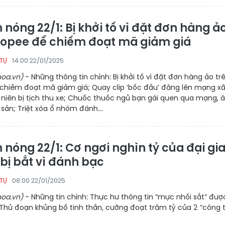
 nóng 22/1: Bị khởi tố vì đặt đơn hàng ả
hopee để chiếm đoạt mã giảm giá
14:00 22/01/2025
 TỰ
oa.vn)
- Những thông tin chính: Bị khởi tố vì đặt đơn hàng ảo tr
chiếm đoạt mã giảm giá; Quay clip ‘bốc đầu’ đăng lên mạng xã 
niên bị tịch thu xe; Chuốc thuốc ngủ bạn gái quen qua mạng, â
i sản; Triệt xóa ổ nhóm đánh...
 nóng 22/1: Cơ ngơi nghìn tỷ của đại gi
bị bắt vì đánh bạc
08:00 22/01/2025
 TỰ
oa.vn)
- Những tin chính: Thực hư thông tin “mực nhồi sắt” đượ
 Thủ đoạn khủng bố tinh thần, cưỡng đoạt trăm tỷ của 2 “công 