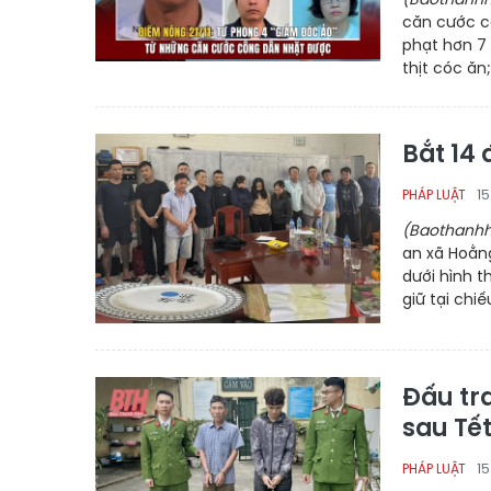
căn cước cô
phạt hơn 7 
thịt cóc ăn
Bắt 14 
1
PHÁP LUẬT
(Baothanhh
an xã Hoằn
dưới hình t
giữ tại chiế
Đấu tr
sau Tế
1
PHÁP LUẬT