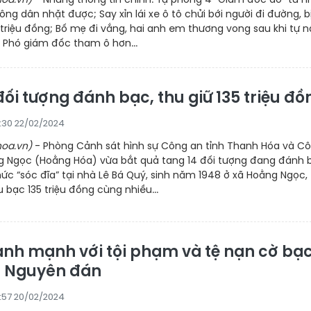
ng dân nhặt được; Say xỉn lái xe ô tô chửi bới người đi đường, b
triệu đồng; Bố mẹ đi vắng, hai anh em thương vong sau khi tự 
; Phó giám đốc tham ô hơn...
đối tượng đánh bạc, thu giữ 135 triệu đồ
5:30 22/02/2024
oa.vn)
- Phòng Cảnh sát hình sự Công an tỉnh Thanh Hóa và C
g Ngọc (Hoằng Hóa) vừa bắt quả tang 14 đối tượng đang đánh 
hức “sóc đĩa” tại nhà Lê Bá Quý, sinh năm 1948 ở xã Hoằng Ngọc,
u bạc 135 triệu đồng cùng nhiều...
anh mạnh với tội phạm và tệ nạn cờ bạ
t Nguyên đán
5:57 20/02/2024