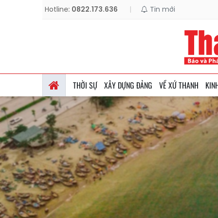
Hotline:
0822.173.636
|
Tin mới
THỜI SỰ
XÂY DỰNG ĐẢNG
VỀ XỨ THANH
KIN