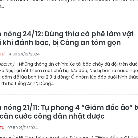
...
 nóng 24/12: Dùng thìa cà phê làm vật
i khi đánh bạc, bị Công an tóm gọn
14:00 24/12/2024
 TỰ
oa.vn)
- Những thông tin chính: Xe tải bốc cháy dữ dội trên đư
Hà Nội; Lại bắt thêm một chủ hụi lừa đảo; Nói bị bán ra nước ngo
 dâm để lừa bạn trai 2,3 tỉ đồng; Ổ nhóm lừa đảo dưới hình thức
thi hộ tiếng Anh”; Dùng...
 nóng 21/11: Tự phong 4 “Giám đốc ảo” t
căn cước công dân nhặt được
07:59 21/11/2024
 TỰ
oa.vn)
- Những thông tin chính: Tự phong 4 “Giám đốc ảo” từ 