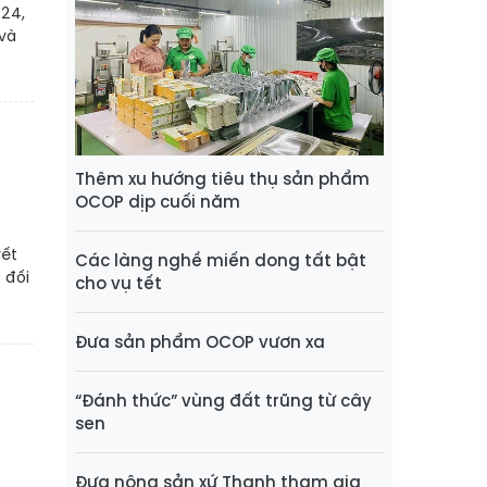
024,
 và
Thêm xu hướng tiêu thụ sản phẩm
OCOP dịp cuối năm
ết
Các làng nghề miến dong tất bật
 đối
cho vụ tết
Đưa sản phẩm OCOP vươn xa
“Đánh thức” vùng đất trũng từ cây
sen
Đưa nông sản xứ Thanh tham gia