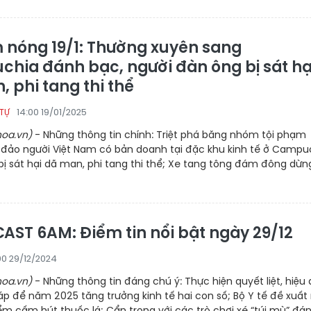
 nóng 19/1: Thường xuyên sang
hia đánh bạc, người đàn ông bị sát hạ
 phi tang thi thể
14:00 19/01/2025
 TỰ
oa.vn)
- Những thông tin chính: Triệt phá băng nhóm tội phạm
 đảo người Việt Nam có bản doanh tại đặc khu kinh tế ở Campu
bị sát hại dã man, phi tang thi thể; Xe tang tông đám đông dừn
AST 6AM: Điểm tin nổi bật ngày 29/12
00 29/12/2024
oa.vn)
- Những thông tin đáng chú ý: Thực hiện quyết liệt, hiệu
áp để năm 2025 tăng trưởng kinh tế hai con số; Bộ Y tế đề xuấ
ểm cấm hút thuốc lá; Cẩn trọng với các trò chơi xé “túi mù” đá