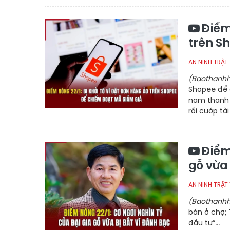
Điểm
trên S
AN NINH TRẬT
(Baothanhh
Shopee để 
nam thanh 
rồi cướp tà
Điểm
gỗ vừa 
AN NINH TRẬT
(Baothanhh
bán ở chợ;
đầu tư”...