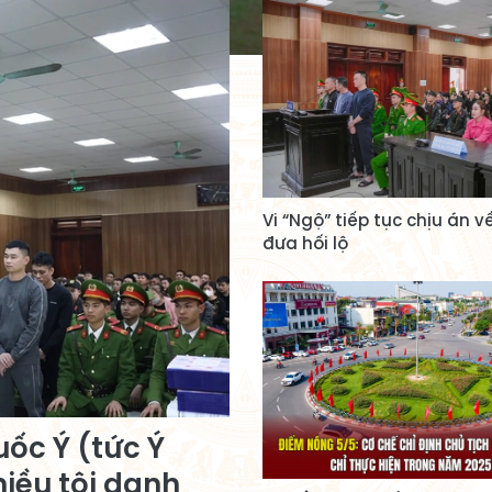
Vi “Ngộ” tiếp tục chịu án về
đưa hối lộ
uốc Ý (tức Ý
iều tội danh