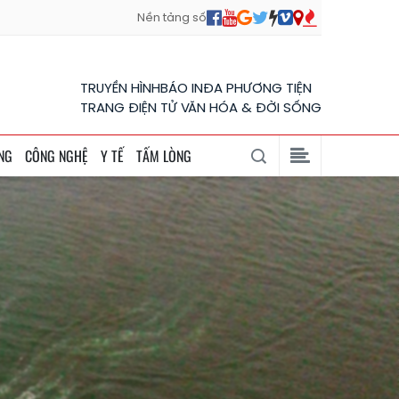
Nền tảng số
TRUYỀN HÌNH
BÁO IN
ĐA PHƯƠNG TIỆN
TRANG ĐIỆN TỬ VĂN HÓA & ĐỜI SỐNG
NG
CÔNG NGHỆ
Y TẾ
TẤM LÒNG