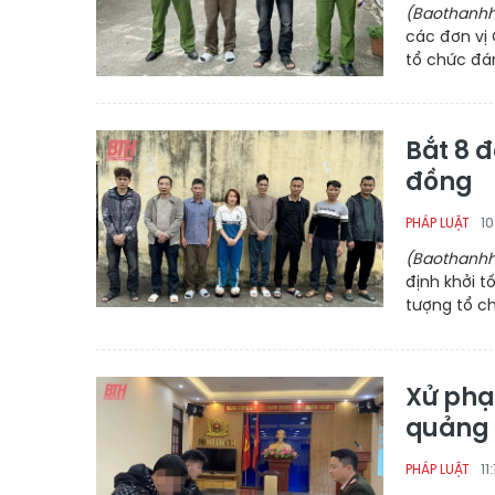
(Baothanhh
các đơn vị 
tổ chức đán
Bắt 8 đ
đồng
10
PHÁP LUẬT
(Baothanhh
định khởi t
tượng tổ c
Xử phạ
quảng 
11
PHÁP LUẬT