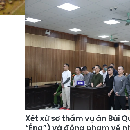
Xét xử sơ thẩm vụ án Bùi Q
“Ẻng”) và đồng phạm về nh