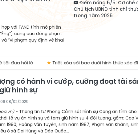
Điểm nóng 5/5: Cơ chế c
Chủ tịch UBND tỉnh chỉ thự
trong năm 2025
 hợp với TAND tỉnh mở phiên
 Ý “Ẻng”) cùng các đồng phạm
c” và “Vi phạm quy định về khai
i lộ
★
Triệt xóa sới bạc dưới hình thức xóc đĩa, bắt giữ 
ượng có hành vi cướp, cưỡng đoạt tài sả
giữ hình sự
2:06 08/02/2025
oa.vn)
- Thông tin từ Phòng Cảnh sát hình sự Công an tỉnh cho 
khởi tố vụ án hình sự và tạm giữ hình sự 4 đối tượng, gồm: Cao 
năm 1990; Hoàng Văn Tuyến, sinh năm 1987; Phạm Văn Khánh, sin
ều ở xã Đại Hùng và Đào Quốc...