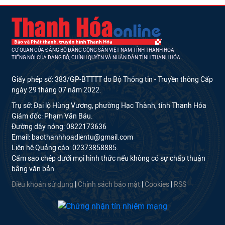
CƠ QUAN CỦA ĐẢNG BỘ ĐẢNG CỘNG SẢN VIỆT NAM TỈNH THANH HÓA
TIẾNG NÓI CỦA ĐẢNG BỘ, CHÍNH QUYỀN VÀ NHÂN DÂN TỈNH THANH HÓA
Giấy phép số: 383/GP-BTTTT do Bộ Thông tin - Truyền thông Cấp
ngày 29 tháng 07 năm 2022.
Trụ sở: Đại lộ Hùng Vương, phường Hạc Thành, tỉnh Thanh Hóa
Giám đốc: Phạm Văn Báu.
Đường dây nóng: 0822173636
Email: baothanhhoadientu@gmail.com
Liên hệ Quảng cáo: 02373858885.
Cấm sao chép dưới mọi hình thức nếu không có sự chấp thuận
bằng văn bản.
Điều khoản sử dụng
|
Chính sách bảo mật
|
Cookies
|
RSS