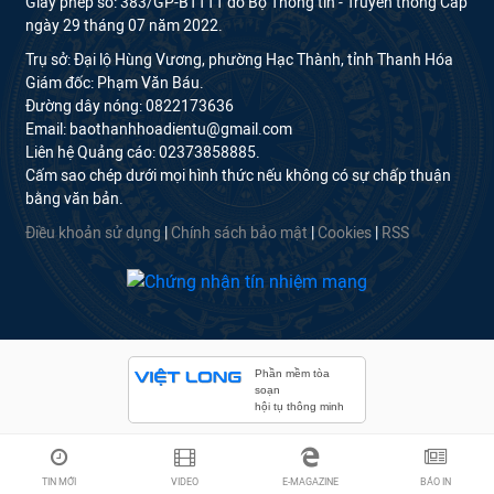
Giấy phép số: 383/GP-BTTTT do Bộ Thông tin - Truyền thông Cấp
ngày 29 tháng 07 năm 2022.
Trụ sở: Đại lộ Hùng Vương, phường Hạc Thành, tỉnh Thanh Hóa
Giám đốc: Phạm Văn Báu.
Đường dây nóng: 0822173636
Email: baothanhhoadientu@gmail.com
Liên hệ Quảng cáo: 02373858885.
Cấm sao chép dưới mọi hình thức nếu không có sự chấp thuận
bằng văn bản.
Điều khoản sử dụng
|
Chính sách bảo mật
|
Cookies
|
RSS
Phần mềm tòa
soạn
hội tụ thông minh
TIN MỚI
VIDEO
E-MAGAZINE
BÁO IN