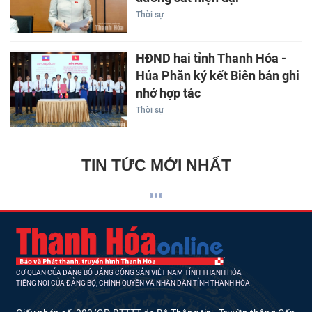
Thời sự
HĐND hai tỉnh Thanh Hóa -
Hủa Phăn ký kết Biên bản ghi
nhớ hợp tác
Thời sự
TIN TỨC MỚI NHẤT
CƠ QUAN CỦA ĐẢNG BỘ ĐẢNG CỘNG SẢN VIỆT NAM TỈNH THANH HÓA
TIẾNG NÓI CỦA ĐẢNG BỘ, CHÍNH QUYỀN VÀ NHÂN DÂN TỈNH THANH HÓA