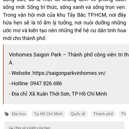
sống mới: Sống trí thức, sống xanh và sống trọn vẹn.
Trong vận hội mới của khu Tây Bắc TP.HCM, nơi đây
hứa hẹn sẽ là tổ ấm lý tưởng, nơi nuôi dưỡng những
ước mơ và kiến tạo nên những thế hệ cư dân tinh hoa
mới cho thành phố.
Vinhomes Saigon Park – Thành phố công viên tri t
Á.
- Website: https://saigonparkvinhomes.vn/
- Hotline: 0947.826.686
- Địa chỉ: Xã Xuân Thới Sơn, TP Hồ Chí Minh
Đại học
Tp Hồ Chí Minh
Quốc tế
Thành phố
Thi
Chia sẻ ý kiến của bạn ...