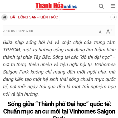
BẤT ĐỘNG SẢN - KIẾN TRÚC
+
A
2026-05-18 09:37:00
A
Giữa nhịp sống hối hả và chật chội của trung tâm
TP.HCM, một xu hướng sống mới đang âm thầm hình
thành tại phía Tây Bắc: Sống tại các “đô thị đại học” –
nơi tri thức, thiên nhiên và tiện nghi hội tụ. Vinhomes
Saigon Park không chỉ mang đến một ngôi nhà, mà
đang kiến tạo một hệ sinh thái sống chuẩn mực quốc
tế, nơi mỗi ngày trôi qua đều là một trải nghiệm học
hỏi và tận hưởng.
Sống giữa “Thành phố Đại học” quốc tế:
Chuẩn mực an cư mới tại Vinhomes Saigon