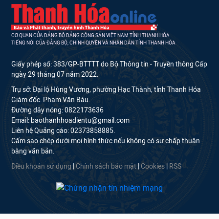
CƠ QUAN CỦA ĐẢNG BỘ ĐẢNG CỘNG SẢN VIỆT NAM TỈNH THANH HÓA
TIẾNG NÓI CỦA ĐẢNG BỘ, CHÍNH QUYỀN VÀ NHÂN DÂN TỈNH THANH HÓA
Giấy phép số: 383/GP-BTTTT do Bộ Thông tin - Truyền thông Cấp
ngày 29 tháng 07 năm 2022.
Trụ sở: Đại lộ Hùng Vương, phường Hạc Thành, tỉnh Thanh Hóa
Giám đốc: Phạm Văn Báu.
Đường dây nóng: 0822173636
Email: baothanhhoadientu@gmail.com
Liên hệ Quảng cáo: 02373858885.
Cấm sao chép dưới mọi hình thức nếu không có sự chấp thuận
bằng văn bản.
Điều khoản sử dụng
|
Chính sách bảo mật
|
Cookies
|
RSS