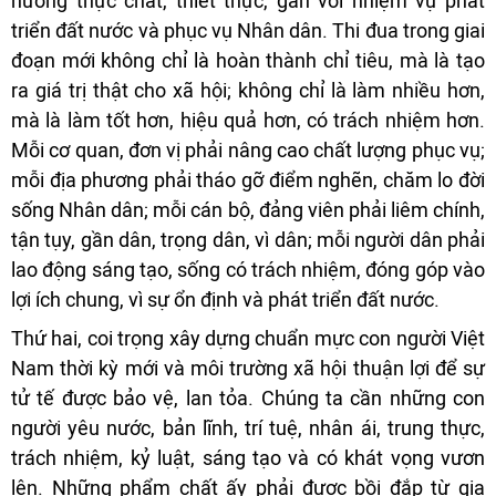
hướng thực chất, thiết thực, gắn với nhiệm vụ phát
triển đất nước và phục vụ Nhân dân. Thi đua trong giai
đoạn mới không chỉ là hoàn thành chỉ tiêu, mà là tạo
ra giá trị thật cho xã hội; không chỉ là làm nhiều hơn,
mà là làm tốt hơn, hiệu quả hơn, có trách nhiệm hơn.
Mỗi cơ quan, đơn vị phải nâng cao chất lượng phục vụ;
mỗi địa phương phải tháo gỡ điểm nghẽn, chăm lo đời
sống Nhân dân; mỗi cán bộ, đảng viên phải liêm chính,
tận tụy, gần dân, trọng dân, vì dân; mỗi người dân phải
lao động sáng tạo, sống có trách nhiệm, đóng góp vào
lợi ích chung, vì sự ổn định và phát triển đất nước.
Thứ hai, coi trọng xây dựng chuẩn mực con người Việt
Nam thời kỳ mới và môi trường xã hội thuận lợi để sự
tử tế được bảo vệ, lan tỏa. Chúng ta cần những con
người yêu nước, bản lĩnh, trí tuệ, nhân ái, trung thực,
trách nhiệm, kỷ luật, sáng tạo và có khát vọng vươn
lên. Những phẩm chất ấy phải được bồi đắp từ gia