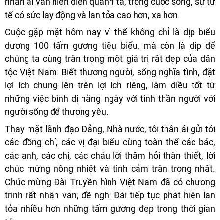
nhân ái vẫn hiện diện quanh ta, trong cuộc sống, sự tử
tế có sức lay động và lan tỏa cao hơn, xa hơn.
Cuộc gặp mặt hôm nay vì thế không chỉ là dịp biểu
dương 100 tấm gương tiêu biểu, mà còn là dịp để
chúng ta cùng trân trọng một giá trị rất đẹp của dân
tộc Việt Nam: Biết thương người, sống nghĩa tình, đặt
lợi ích chung lên trên lợi ích riêng, làm điều tốt từ
những việc bình dị hằng ngày với tinh thần người với
người sống để thương yêu.
Thay mặt lãnh đạo Đảng, Nhà nước, tôi thân ái gửi tới
các đồng chí, các vị đại biểu cùng toàn thể các bác,
các anh, các chị, các cháu lời thăm hỏi thân thiết, lời
chúc mừng nồng nhiệt và tình cảm trân trọng nhất.
Chúc mừng Đài Truyền hình Việt Nam đã có chương
trình rất nhân văn; đề nghị Đài tiếp tục phát hiện lan
tỏa nhiều hơn những tấm gương đẹp trong thời gian