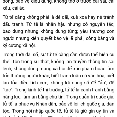
đồng, bảo vệ điều đúng, không thờ ơ trước cái sai, cái
xấu, cái ác.
Tử tế càng không phải là dễ dãi, xuê xoa hay né tránh
đấu tranh. Tử tế là nhân hậu nhưng có nguyên tắc;
bao dung nhưng không dung túng; yêu thương con
người nhưng kiên quyết bảo vệ lẽ phải, công bằng và
kỷ cương xã hội.
Trong thời đại số, sự tử tế càng cần được thể hiện cụ
thể: Tôn trọng sự thật, không lan truyền thông tin sai
lệch, không dùng mạng xã hội để xúc phạm hoặc làm
tổn thương người khác, biết tranh luận có văn hóa, biết
lan tỏa điều tích cực, không lợi dụng số để “ảo”, để
“tặc”. Trong kinh tế thị trường, tử tế là cạnh tranh bằng
năng lực, làm ăn bằng chữ tín. Trong quản trị quốc gia,
tử tế là phục vụ Nhân dân, bảo vệ lợi ích quốc gia, dân
tộc. Trong hội nhập quốc tế, tử tế là giữ gìn uy tín và