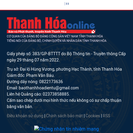
CƠ QUAN CỦA ĐẢNG BỘ ĐẢNG CỘNG SẢN VIỆT NAM TỈNH THANH HÓA
TIẾNG NÓI CỦA ĐẢNG BỘ, CHÍNH QUYỀN VÀ NHÂN DÂN TỈNH THANH HÓA
Giấy phép số: 383/GP-BTTTT do Bộ Thông tin - Truyền thông Cấp
ngày 29 tháng 07 năm 2022.
Trụ sở: Đại lộ Hùng Vương, phường Hạc Thành, tỉnh Thanh Hóa
Giám đốc: Phạm Văn Báu.
Đường dây nóng: 0822173636
Email: baothanhhoadientu@gmail.com
Liên hệ Quảng cáo: 02373858885.
Cấm sao chép dưới mọi hình thức nếu không có sự chấp thuận
bằng văn bản.
Điều khoản sử dụng
|
Chính sách bảo mật
|
Cookies
|
RSS