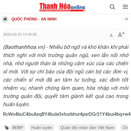
QUỐC PHÒNG - AN NINH
+
A
2025-03-25 19:39:00
A
(Baothanhhoa.vn)
- Nhiều bỡ ngỡ và khó khăn khi phải
thích nghi với môi trường quân ngũ, xen lẫn nỗi nhớ
nhà, nhớ người thân là những cảm xúc của các chiến
sĩ mới. Với sự chỉ bảo của đội ngũ cán bộ các đơn vị,
các chiến sĩ mới đã an tâm tư tưởng, xác định tốt
nhiệm vụ, nhanh chóng làm quen, hòa nhập với môi
trường quân đội, quyết tâm giành kết quả cao trong
huấn luyện.
RcWo4buC4buAxqBY4buIe3vhurbhur4px
BĐBP
Huấn luyện
Quân đội nhân dân Việt Nam
Chiế