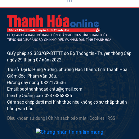
CƠ QUAN CỦA ĐẢNG BỘ ĐẢNG CỘNG SẢN VIỆT NAM TỈNH THANH HÓA
TIẾNG NÓI CỦA ĐẢNG BỘ, CHÍNH QUYỀN VÀ NHÂN DÂN TỈNH THANH HÓA
Giấy phép số: 383/GP-BTTTT do Bộ Thông tin - Truyền thông Cấp
ngày 29 tháng 07 năm 2022.
Trụ sở: Đại lộ Hùng Vương, phường Hạc Thành, tỉnh Thanh Hóa
Giám đốc: Phạm Văn Báu.
Đường dây nóng: 0822173636
Email: baothanhhoadientu@gmail.com
Liên hệ Quảng cáo: 02373858885.
Cấm sao chép dưới mọi hình thức nếu không có sự chấp thuận
bằng văn bản.
Điều khoản sử dụng
|
Chính sách bảo mật
|
Cookies
|
RSS