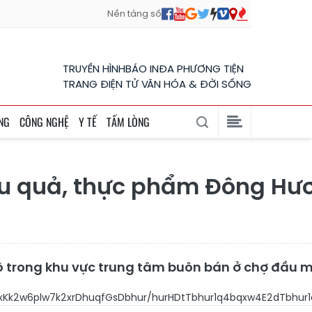
Nền tảng số
TRUYỀN HÌNH
BÁO IN
ĐA PHƯƠNG TIỆN
TRANG ĐIỆN TỬ VĂN HÓA & ĐỜI SỐNG
NG
CÔNG NGHỆ
Y TẾ
TẤM LÒNG
au quả, thực phẩm Đông Hư
khô trong khu vực trung tâm buôn bán ở chợ đầu 
0xKk2w6plw7k2xrDhuqfGsDbhur/hurHDtTbhur1q4bqxw4E2dT