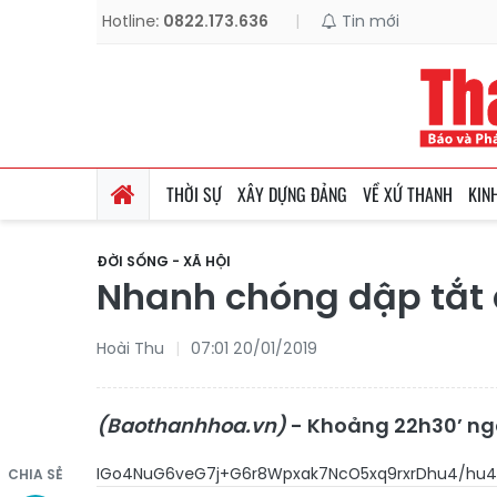
Hotline:
0822.173.636
|
Tin mới
THỜI SỰ
XÂY DỰNG ĐẢNG
VỀ XỨ THANH
KIN
ĐỜI SỐNG - XÃ HỘI
Nhanh chóng dập tắt
Hoài Thu
07:01 20/01/2019
(Baothanhhoa.vn)
- Khoảng 22h30’ ngà
IGo4NuG6veG7j+G6r8Wpxak7NcO5xq9rxrDhu4/hu
CHIA SẺ