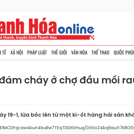
H TẾ
XÃ HỘI
PHÁP LUẬT
THẾ GIỚI
VĂN HÓA
THỂ THAO
QUỐC PHÒ
 đám cháy ở chợ đầu mối r
y 19-1, lửa bốc lên từ một ki-ốt hàng hải sản 
4E1MCDFqcaw4bun4buRw7TEqTDDlGrhuq/DtGo24bq9auG7k8O