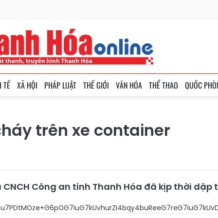
H TẾ
XÃ HỘI
PHÁP LUẬT
THẾ GIỚI
VĂN HÓA
THỂ THAO
QUỐC PHÒ
cháy trên xe container
 CNCH Công an tỉnh Thanh Hóa đã kịp thời dập t
7PDtMOze+G6pOG7iuG7kUvhurZI4bqy4buReeG7reG7iuG7kUv