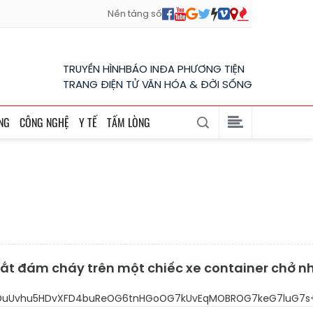
Nền tảng số
TRUYỀN HÌNH
BÁO IN
ĐA PHƯƠNG TIỆN
TRANG ĐIỆN TỬ VĂN HÓA & ĐỜI SỐNG
NG
CÔNG NGHỆ
Y TẾ
TẤM LÒNG
ắt đám cháy trên một chiếc xe container chở n
DuUvhu5HDvXFD4buReOG6tnHGoOG7kUvEqMOBROG7keG7luG7s+