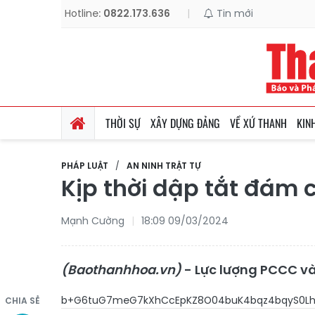
Hotline:
0822.173.636
|
Tin mới
THỜI SỰ
XÂY DỰNG ĐẢNG
VỀ XỨ THANH
KIN
PHÁP LUẬT
AN NINH TRẬT TỰ
Kịp thời dập tắt đám 
Mạnh Cường
18:09 09/03/2024
(Baothanhhoa.vn)
- Lực lượng PCCC và
b+G6tuG7meG7kXhCcEpKZ8O04buK4bqz4bqyS0Lhu
CHIA SẺ