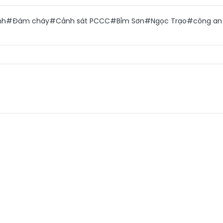
nh
#Đám cháy
#Cảnh sát PCCC
#Bỉm Sơn
#Ngọc Trạo
#công an 