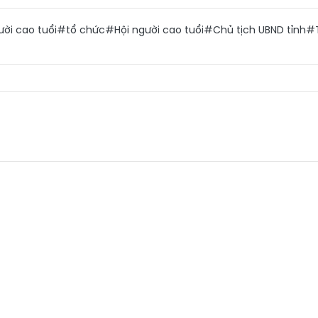
ời cao tuổi
#tổ chức
#Hội người cao tuổi
#Chủ tịch UBND tỉnh
#T