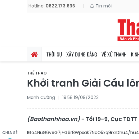
Hotline:
0822.173.636
|
Tin mới
THỜI SỰ
XÂY DỰNG ĐẢNG
VỀ XỨ THANH
KIN
THỂ THAO
Khởi tranh Giải Cầu lô
Mạnh Cường
19:58 19/09/2023
(Baothanhhoa.vn)
- Tối 19-9, Cục TDT
IGo4NuG6veG7j+G6r8Wpxak7NcO5xq9
CHIA SẺ