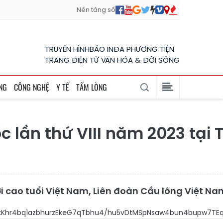
Nền tảng số
TRUYỀN HÌNH
BÁO IN
ĐA PHƯƠNG TIỆN
TRANG ĐIỆN TỬ VĂN HÓA & ĐỜI SỐNG
NG
CÔNG NGHỆ
Y TẾ
TẤM LÒNG
ốc lần thứ VIII năm 2023 tại
ời cao tuổi Việt Nam, Liên đoàn Cầu lông Việt N
xqdWs2xrDhu6fhuq/DtGo2xKhr4bq1azbhurzEk