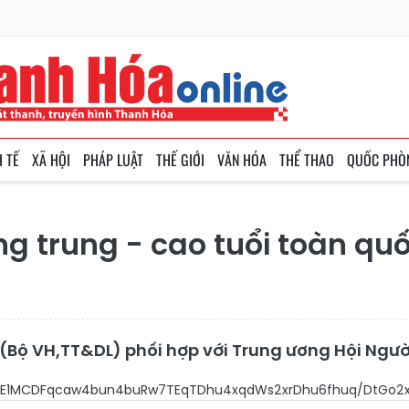
H TẾ
XÃ HỘI
PHÁP LUẬT
THẾ GIỚI
VĂN HÓA
THỂ THAO
QUỐC PHÒ
ng trung - cao tuổi toàn qu
T (Bộ VH,TT&DL) phối hợp với Trung ương Hội Ngư
rxrDhu4/hu4E1MCDFqcaw4bun4buRw7TEqTDhu4