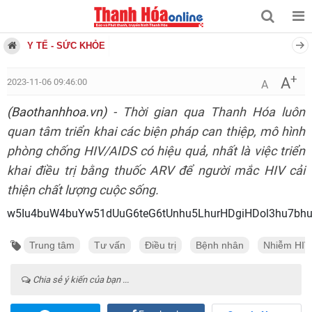
Y TẾ - SỨC KHỎE
+
A
2023-11-06 09:46:00
A
(Baothanhhoa.vn)
- Thời gian qua Thanh Hóa luôn
quan tâm triển khai các biện pháp can thiệp, mô hình
phòng chống HIV/AIDS có hiệu quả, nhất là việc triển
khai điều trị bằng thuốc ARV để người mắc HIV cải
thiện chất lượng cuộc sống.
w5Iu4buW4buYw51dUuG6teG6tUnhu5L
Trung tâm
Tư vấn
Điều trị
Bệnh nhân
Nhiễm HIV
Chia sẻ ý kiến của bạn ...