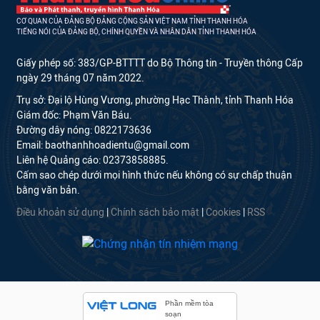
CƠ QUAN CỦA ĐẢNG BỘ ĐẢNG CỘNG SẢN VIỆT NAM TỈNH THANH HÓA
TIẾNG NÓI CỦA ĐẢNG BỘ, CHÍNH QUYỀN VÀ NHÂN DÂN TỈNH THANH HÓA
Giấy phép số: 383/GP-BTTTT do Bộ Thông tin - Truyền thông Cấp
ngày 29 tháng 07 năm 2022.
Trụ sở: Đại lộ Hùng Vương, phường Hạc Thành, tỉnh Thanh Hóa
Giám đốc: Phạm Văn Báu.
Đường dây nóng: 0822173636
Email: baothanhhoadientu@gmail.com
Liên hệ Quảng cáo: 02373858885.
Cấm sao chép dưới mọi hình thức nếu không có sự chấp thuận
bằng văn bản.
Điều khoản sử dụng
|
Chính sách bảo mật
|
Cookies
|
RSS
Phần mềm tòa
soạn