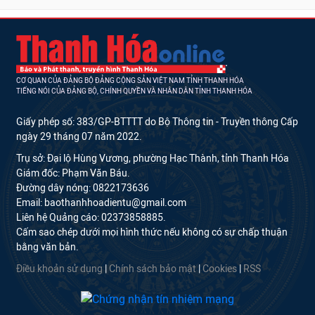
CƠ QUAN CỦA ĐẢNG BỘ ĐẢNG CỘNG SẢN VIỆT NAM TỈNH THANH HÓA
TIẾNG NÓI CỦA ĐẢNG BỘ, CHÍNH QUYỀN VÀ NHÂN DÂN TỈNH THANH HÓA
Giấy phép số: 383/GP-BTTTT do Bộ Thông tin - Truyền thông Cấp
ngày 29 tháng 07 năm 2022.
Trụ sở: Đại lộ Hùng Vương, phường Hạc Thành, tỉnh Thanh Hóa
Giám đốc: Phạm Văn Báu.
Đường dây nóng: 0822173636
Email: baothanhhoadientu@gmail.com
Liên hệ Quảng cáo: 02373858885.
Cấm sao chép dưới mọi hình thức nếu không có sự chấp thuận
bằng văn bản.
Điều khoản sử dụng
|
Chính sách bảo mật
|
Cookies
|
RSS