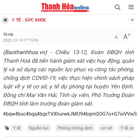
Y TẾ - SỨC KHỎE
+
Tô Hà
A
A
2022-12-13 17:15:00
(Baothanhhoa.vn)
- Chiều 13-12, Đoàn ĐBQH tỉnh
Thanh Hoá đã tiến hành giám sát việc huy động, quản
lý và sử dụng các nguồn lực phục vụ công tác phòng,
chống dịch COVID-19; việc thực hiện chính sách pháp
luật về y tế cơ sở, y tế dự phòng tại huyện Yên Định.
Đồng chí Mai Văn Hải, Tỉnh ủy viên, Phó Trưởng Đoàn
ĐBQH tỉnh làm trưởng đoàn giám sát.
4bqw4buc4bqq4bqsTVX
Y tế
Nguồn lực
Phòng chống dịch
cơ sở
Y tế cơ 