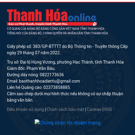
CƠ QUAN CỦA ĐẢNG BỘ ĐẢNG CỘNG SẢN VIỆT NAM TỈNH THANH HÓA
TIẾNG NÓI CỦA ĐẢNG BỘ, CHÍNH QUYỀN VÀ NHÂN DÂN TỈNH THANH HÓA
Giấy phép số: 383/GP-BTTTT do Bộ Thông tin - Truyền thông Cấp
ngày 29 tháng 07 năm 2022.
Trụ sở: Đại lộ Hùng Vương, phường Hạc Thành, tỉnh Thanh Hóa
Giám đốc: Phạm Văn Báu.
Đường dây nóng: 0822173636
Email: baothanhhoadientu@gmail.com
Liên hệ Quảng cáo: 02373858885.
Cấm sao chép dưới mọi hình thức nếu không có sự chấp thuận
bằng văn bản.
Điều khoản sử dụng
|
Chính sách bảo mật
|
Cookies
|
RSS