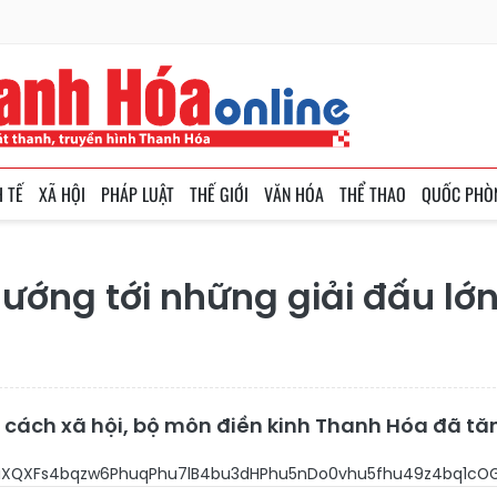
H TẾ
XÃ HỘI
PHÁP LUẬT
THẾ GIỚI
VĂN HÓA
THỂ THAO
QUỐC PHÒ
ướng tới những giải đấu lớ
n cách xã hội, bộ môn điền kinh Thanh Hóa đã tă
ueG7uTHhurPhu7NA4buXQXFs4bqzw6P