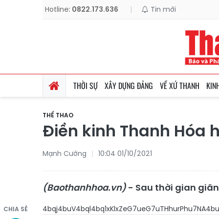
Hotline:
0822.173.636
|
Tin mới
THỜI SỰ
XÂY DỰNG ĐẢNG
VỀ XỨ THANH
KIN
THỂ THAO
Điền kinh Thanh Hóa h
Mạnh Cường
10:04 01/10/2021
(Baothanhhoa.vn)
- Sau thời gian giã
4bqj4buV4bql4bq1xKlxZeG7
CHIA SẺ