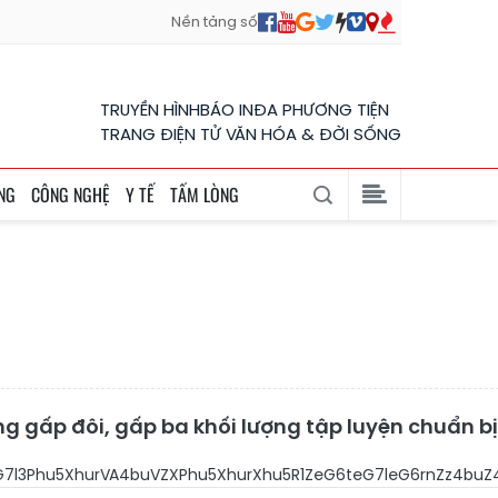
Nền tảng số
TRUYỀN HÌNH
BÁO IN
ĐA PHƯƠNG TIỆN
TRANG ĐIỆN TỬ VĂN HÓA & ĐỜI SỐNG
NG
CÔNG NGHỆ
Y TẾ
TẤM LÒNG
n
ng gấp đôi, gấp ba khối lượng tập luyện chuẩn bị
huqPhu7lB4bu3dHPhu5nDo0vhu5fhu4