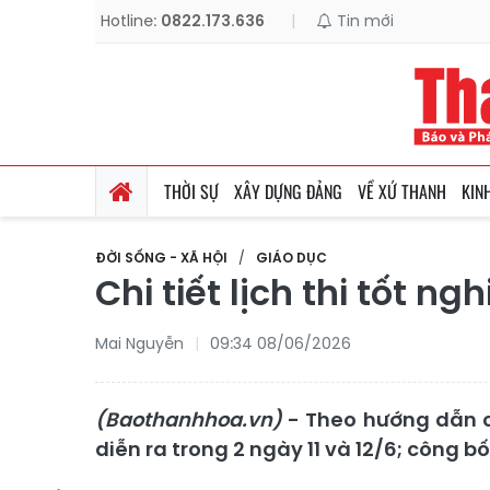
Hotline:
0822.173.636
|
Tin mới
THỜI SỰ
XÂY DỰNG ĐẢNG
VỀ XỨ THANH
KIN
ĐỜI SỐNG - XÃ HỘI
GIÁO DỤC
Chi tiết lịch thi tốt 
Mai Nguyễn
09:34 08/06/2026
(Baothanhhoa.vn)
- Theo hướng dẫn c
diễn ra trong 2 ngày 11 và 12/6; công b