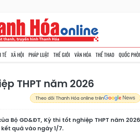
H TẾ
XÃ HỘI
PHÁP LUẬT
THẾ GIỚI
VĂN HÓA
THỂ THAO
QUỐC PHÒ
nghiệp THPT năm 2026
Theo dõi Thanh Hóa online trên
ủa Bộ GD&ĐT, Kỳ thi tốt nghiệp THPT năm 202
ố kết quả vào ngày 1/7.