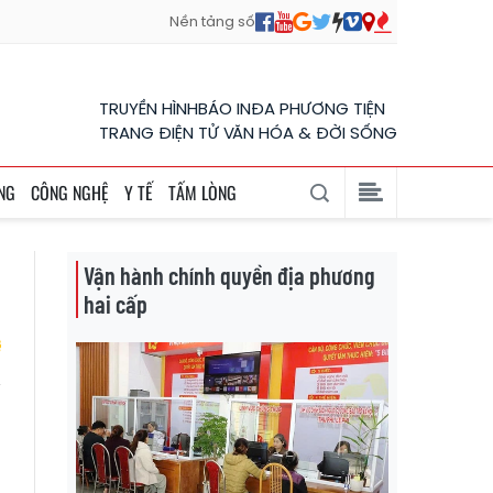
Nền tảng số
TRUYỀN HÌNH
BÁO IN
ĐA PHƯƠNG TIỆN
TRANG ĐIỆN TỬ VĂN HÓA & ĐỜI SỐNG
NG
CÔNG NGHỆ
Y TẾ
TẤM LÒNG
Vận hành chính quyền địa phương
hai cấp
6