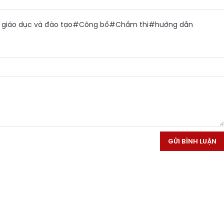
giáo dục và đào tạo
#Công bố
#Chấm thi
#hướng dẫn
GỬI BÌNH LUẬN