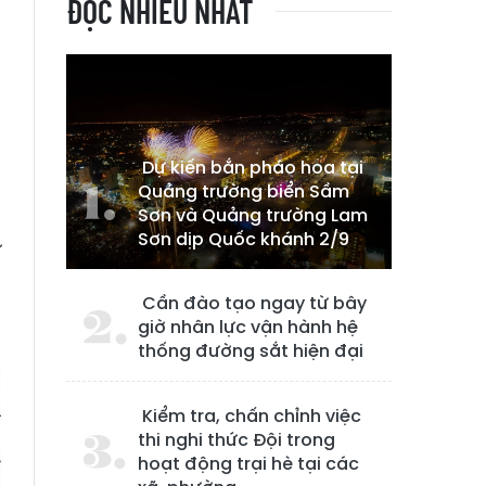
ĐỌC NHIỀU NHẤT
Dự kiến bắn pháo hoa tại
Quảng trường biển Sầm
Sơn và Quảng trường Lam
Sơn dịp Quốc khánh 2/9
ư
Cần đào tạo ngay từ bây
giờ nhân lực vận hành hệ
thống đường sắt hiện đại
Kiểm tra, chấn chỉnh việc
thi nghi thức Đội trong
hoạt động trại hè tại các