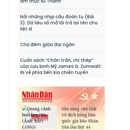
ẩm thực xứ Thanh
Nối những nhịp cầu đoàn tụ (Bài
3): Dữ liệu số mở lối trả lại tên cho
liệt sĩ
Chợ đêm giữa đại ngàn
Cuốn sách “Chân trần, chí thép”
của cựu binh Mỹ James G. Zumwalt:
Đi về phía bên kia chiến tuyến