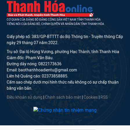
CƠ QUAN CỦA ĐẢNG BỘ ĐẢNG CỘNG SẢN VIỆT NAM TỈNH THANH HÓA
TIẾNG NÓI CỦA ĐẢNG BỘ, CHÍNH QUYỀN VÀ NHÂN DÂN TỈNH THANH HÓA
Giấy phép số: 383/GP-BTTTT do Bộ Thông tin - Truyền thông Cấp
ngày 29 tháng 07 năm 2022.
Trụ sở: Đại lộ Hùng Vương, phường Hạc Thành, tỉnh Thanh Hóa
Giám đốc: Phạm Văn Báu.
Đường dây nóng: 0822173636
Email: baothanhhoadientu@gmail.com
Liên hệ Quảng cáo: 02373858885.
Cấm sao chép dưới mọi hình thức nếu không có sự chấp thuận
bằng văn bản.
Điều khoản sử dụng
|
Chính sách bảo mật
|
Cookies
|
RSS