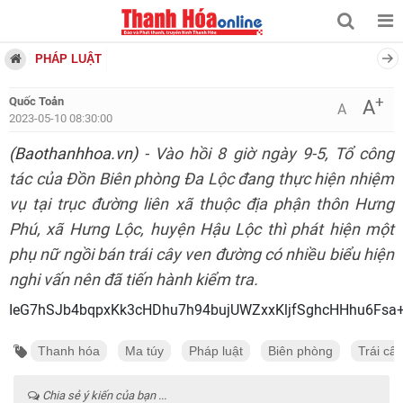
PHÁP LUẬT
+
Quốc Toản
A
A
2023-05-10 08:30:00
(Baothanhhoa.vn)
- Vào hồi 8 giờ ngày 9-5, Tổ công
tác của Đồn Biên phòng Đa Lộc đang thực hiện nhiệm
vụ tại trục đường liên xã thuộc địa phận thôn Hưng
Phú, xã Hưng Lộc, huyện Hậu Lộc thì phát hiện một
phụ nữ ngồi bán trái cây ven đường có nhiều biểu hiện
nghi vấn nên đã tiến hành kiểm tra.
IeG7hSJb4bqpxKk3cHDhu7h94bujUWZxxKljfSghcHHhu6Fs
Thanh hóa
Ma túy
Pháp luật
Biên phòng
Trái cây
Chia sẻ ý kiến của bạn ...