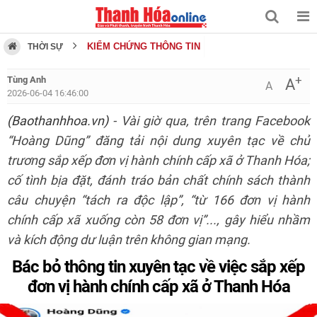
KIỂM CHỨNG THÔNG TIN
THỜI SỰ
+
Tùng Anh
A
A
2026-06-04 16:46:00
(Baothanhhoa.vn)
- Vài giờ qua, trên trang Facebook
“Hoàng Dũng” đăng tải nội dung xuyên tạc về chủ
trương sắp xếp đơn vị hành chính cấp xã ở Thanh Hóa;
cố tình bịa đặt, đánh tráo bản chất chính sách thành
câu chuyện “tách ra độc lập”, “từ 166 đơn vị hành
chính cấp xã xuống còn 58 đơn vị”..., gây hiểu nhầm
và kích động dư luận trên không gian mạng.
Bác bỏ thông tin xuyên tạc về việc sắp xếp
đơn vị hành chính cấp xã ở Thanh Hóa