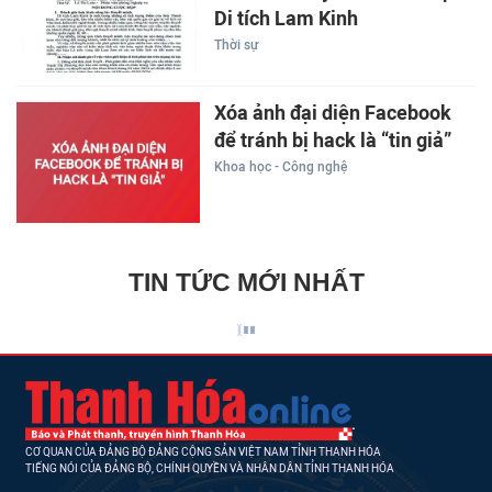
Di tích Lam Kinh
Thời sự
Xóa ảnh đại diện Facebook
để tránh bị hack là “tin giả”
Khoa học - Công nghệ
TIN TỨC MỚI NHẤT
CƠ QUAN CỦA ĐẢNG BỘ ĐẢNG CỘNG SẢN VIỆT NAM TỈNH THANH HÓA
TIẾNG NÓI CỦA ĐẢNG BỘ, CHÍNH QUYỀN VÀ NHÂN DÂN TỈNH THANH HÓA