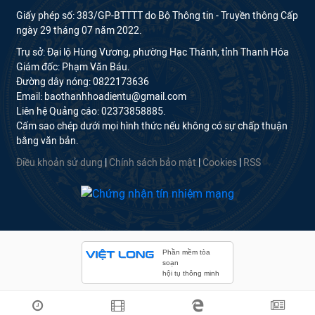
Giấy phép số: 383/GP-BTTTT do Bộ Thông tin - Truyền thông Cấp
ngày 29 tháng 07 năm 2022.
Trụ sở: Đại lộ Hùng Vương, phường Hạc Thành, tỉnh Thanh Hóa
Giám đốc: Phạm Văn Báu.
Đường dây nóng: 0822173636
Email: baothanhhoadientu@gmail.com
Liên hệ Quảng cáo: 02373858885.
Cấm sao chép dưới mọi hình thức nếu không có sự chấp thuận
bằng văn bản.
Điều khoản sử dụng
|
Chính sách bảo mật
|
Cookies
|
RSS
Phần mềm tòa
soạn
hội tụ thông minh