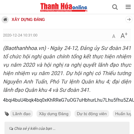
XÂY DỰNG ĐẢNG
+
A
2020-12-24 10:31:00
A
(Baothanhhoa.vn)
- Ngày 24-12, Đảng ủy Sư đoàn 341
tổ chức hội nghị quân chính tổng kết thực hiện nhiệm
vụ năm 2020 và hội nghị ra nghị quyết lãnh đạo thực
hiện nhiệm vụ năm 2021. Dự hội nghị có Thiếu tướng
Nguyễn Anh Tuấn, Phó Tư lệnh Quân khu 4; đại diện
lãnh đạo Quân khu 4 và Sư đoàn 341.
4bqi4buU4bqk4bq0xKhRReG7uOG
Lãnh đạo
Xây dựng Đảng
Dự bị động viên
Huấn luy
Chia sẻ ý kiến của bạn ...