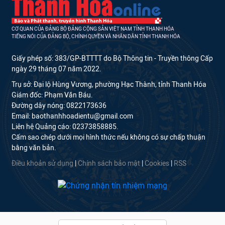
CƠ QUAN CỦA ĐẢNG BỘ ĐẢNG CỘNG SẢN VIỆT NAM TỈNH THANH HÓA
TIẾNG NÓI CỦA ĐẢNG BỘ, CHÍNH QUYỀN VÀ NHÂN DÂN TỈNH THANH HÓA
Giấy phép số: 383/GP-BTTTT do Bộ Thông tin - Truyền thông Cấp
ngày 29 tháng 07 năm 2022.
Trụ sở: Đại lộ Hùng Vương, phường Hạc Thành, tỉnh Thanh Hóa
Giám đốc: Phạm Văn Báu.
Đường dây nóng: 0822173636
Email: baothanhhoadientu@gmail.com
Liên hệ Quảng cáo: 02373858885.
Cấm sao chép dưới mọi hình thức nếu không có sự chấp thuận
bằng văn bản.
Điều khoản sử dụng
|
Chính sách bảo mật
|
Cookies
|
RSS