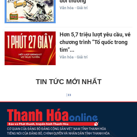
đời thương
Văn hóa - Giải trí
Hơn 5,7 triệu lượt yêu cầu, vé
chương trình “Tổ quốc trong
tim”...
Văn hóa - Giải trí
TIN TỨC MỚI NHẤT
CƠ QUAN CỦA ĐẢNG BỘ ĐẢNG CỘNG SẢN VIỆT NAM TỈNH THANH HÓA
TIẾNG NÓI CỦA ĐẢNG BỘ, CHÍNH QUYỀN VÀ NHÂN DÂN TỈNH THANH HÓA