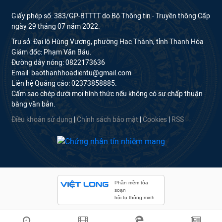
Giấy phép số: 383/GP-BTTTT do Bộ Thông tin - Truyền thông Cấp
ngày 29 tháng 07 năm 2022.
Trụ sở: Đại lộ Hùng Vương, phường Hạc Thành, tỉnh Thanh Hóa
Giám đốc: Phạm Văn Báu.
Đường dây nóng: 0822173636
Email: baothanhhoadientu@gmail.com
Liên hệ Quảng cáo: 02373858885.
Cấm sao chép dưới mọi hình thức nếu không có sự chấp thuận
bằng văn bản.
Điều khoản sử dụng
|
Chính sách bảo mật
|
Cookies
|
RSS
Phần mềm tòa
soạn
hội tụ thông minh