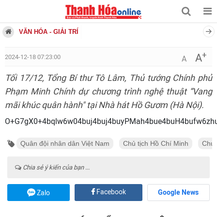
VĂN HÓA - GIẢI TRÍ
+
A
2024-12-18 07:23:00
A
Tối 17/12, Tổng Bí thư Tô Lâm, Thủ tướng Chính phủ
Phạm Minh Chính dự chương trình nghệ thuật “Vang
mãi khúc quân hành" tại Nhà hát Hồ Gươm (Hà Nội).
O+G7gX0+4bqlw6w04buj4buj4buyPMah4bu
Quân đội nhân dân Việt Nam
Chủ tịch Hồ Chí Minh
Chươ
Chia sẻ ý kiến của bạn ...
Facebook
Google News
Zalo