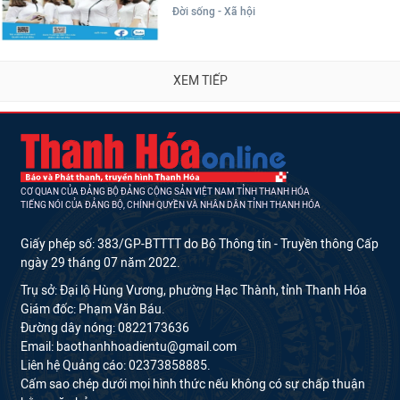
Đời sống - Xã hội
XEM TIẾP
CƠ QUAN CỦA ĐẢNG BỘ ĐẢNG CỘNG SẢN VIỆT NAM TỈNH THANH HÓA
TIẾNG NÓI CỦA ĐẢNG BỘ, CHÍNH QUYỀN VÀ NHÂN DÂN TỈNH THANH HÓA
Giấy phép số: 383/GP-BTTTT do Bộ Thông tin - Truyền thông Cấp
ngày 29 tháng 07 năm 2022.
Trụ sở: Đại lộ Hùng Vương, phường Hạc Thành, tỉnh Thanh Hóa
Giám đốc: Phạm Văn Báu.
Đường dây nóng: 0822173636
Email: baothanhhoadientu@gmail.com
Liên hệ Quảng cáo: 02373858885.
Cấm sao chép dưới mọi hình thức nếu không có sự chấp thuận