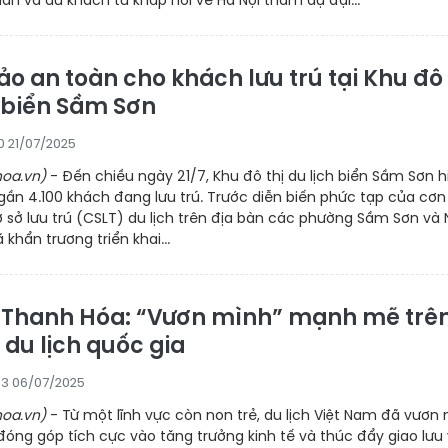
o an toàn cho khách lưu trú tại Khu đô 
h biển Sầm Sơn
0 21/07/2025
oa.vn)
- Đến chiều ngày 21/7, Khu đô thị du lịch biển Sầm Sơn h
ần 4.100 khách đang lưu trú. Trước diễn biến phức tạp của cơn
ơ sở lưu trú (CSLT) du lịch trên địa bàn các phường Sầm Sơn v
khẩn trương triển khai...
h Thanh Hóa: “Vươn mình” mạnh mẽ trê
du lịch quốc gia
53 06/07/2025
oa.vn)
- Từ một lĩnh vực còn non trẻ, du lịch Việt Nam đã vươn
óng góp tích cực vào tăng trưởng kinh tế và thúc đẩy giao lưu