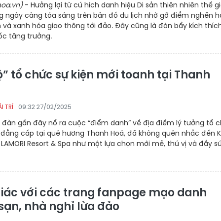
oa.vn)
- Hưởng lợi từ cú hích danh hiệu Di sản thiên nhiên thế gi
g ngày càng tỏa sáng trên bản đồ du lịch nhờ gỡ điểm nghẽn h
h và xanh hóa giao thông tới đảo. Đây cũng là đòn bẩy kích thích
ốc tăng trưởng.
” tổ chức sự kiện mới toanh tại Thanh
09:32 27/02/2025
I TRÍ
n đàn gần đây nổ ra cuộc “điểm danh” về địa điểm lý tưởng tổ 
n đẳng cấp tại quê hương Thanh Hoá, đã không quên nhắc đến 
 LAMORI Resort & Spa như một lựa chọn mới mẻ, thú vị và đầy s
iác với các trang fanpage mạo danh
sạn, nhà nghỉ lừa đảo