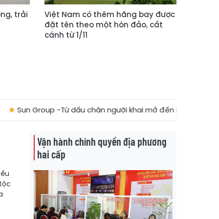
ng, trải
Việt Nam có thêm hãng bay được
đặt tên theo một hòn đảo, cất
cánh từ 1/11
Group -Từ dấu chân người khai mở đến hệ sinh thái đưa du lịc
Vận hành chính quyền địa phương
hai cấp
iều
tộc
a