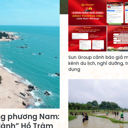
Sun Group cảnh báo giả 
kênh du lịch, nghỉ dưỡng, 
dụng
ỡng phương Nam:
 lành” Hồ Tràm