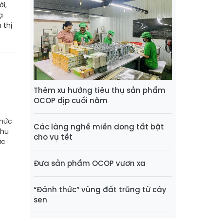
ới,
ạ
 thị
Thêm xu hướng tiêu thụ sản phẩm
OCOP dịp cuối năm
chức
Các làng nghề miến dong tất bật
Khu
cho vụ tết
ức
Đưa sản phẩm OCOP vươn xa
“Đánh thức” vùng đất trũng từ cây
sen