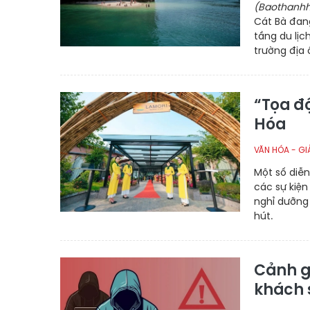
(Baothanhh
Cát Bà đan
tầng du lịc
trường địa 
“Tọa độ
Hóa
VĂN HÓA - GIẢ
Một số diễ
các sự kiệ
nghỉ dưỡng
hút.
Cảnh g
khách 