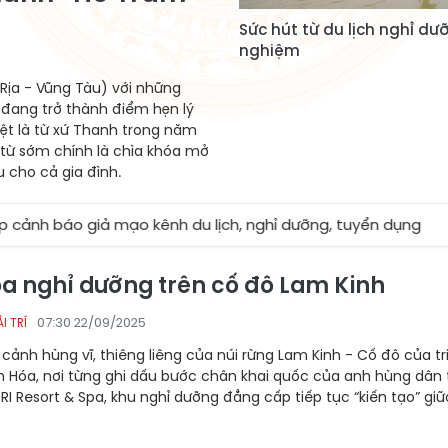
Sức hút từ du lịch nghỉ dưỡ
nghiệm
 Rịa - Vũng Tàu) với những
 đang trở thành điểm hẹn lý
ệt là từ xứ Thanh trong năm
 từ sớm chính là chìa khóa mở
u cho cả gia đình.
o giả mạo kênh du lịch, nghỉ dưỡng, tuyển dụng
★
Sun 
oa nghỉ dưỡng trên cố đô Lam Kinh
07:30 22/09/2025
I TRÍ
cảnh hùng vĩ, thiêng liêng của núi rừng Lam Kinh - Cố đô của tr
h Hóa, nơi từng ghi dấu bước chân khai quốc của anh hùng dân 
ORI Resort & Spa, khu nghỉ dưỡng đẳng cấp tiếp tục “kiến tạo” giữ