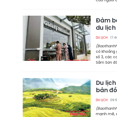
Đảm bả
du lịc
17:4
DU LỊCH
(Baothanhh
có khoảng g
số 3, các c
Sầm Sơn đã 
Du lịc
bản đồ 
09:
DU LỊCH
(Baothanhh
mạnh mẽ, đ