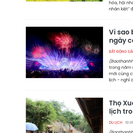
hóa, hội nh
nhân kiệt” 
Vì sao
ngày c
BẤT ĐỘNG SẢN
(Baothanhh
trong năm 
mới cùng ch
lịch - nghỉ
Thọ Xu
lịch tr
10:
DU LỊCH
(Baothanhh