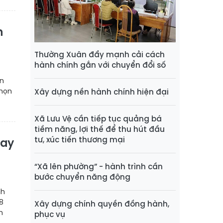
n
Thường Xuân đẩy mạnh cải cách
hành chính gắn với chuyển đổi số
un
chọn
Xây dựng nền hành chính hiện đại
Xã Lưu Vệ cần tiếp tục quảng bá
tiềm năng, lợi thế để thu hút đầu
tư, xúc tiến thương mại
bay
“Xã lên phường” - hành trình cần
bước chuyển năng động
nh
8
Xây dựng chính quyền đồng hành,
n
phục vụ