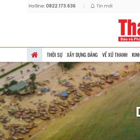
Hotline:
0822.173.636
|
Tin mới
THỜI SỰ
XÂY DỰNG ĐẢNG
VỀ XỨ THANH
KIN