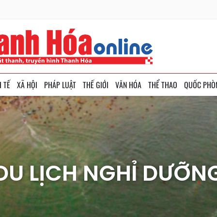
H TẾ
XÃ HỘI
PHÁP LUẬT
THẾ GIỚI
VĂN HÓA
THỂ THAO
QUỐC PHÒ
DU LỊCH NGHỈ DƯỠN