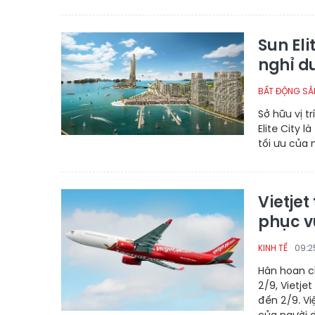
Sun Eli
nghỉ d
BẤT ĐỘNG SẢN
Sở hữu vị t
Elite City 
tối ưu của 
Vietjet
phục v
09:2
KINH TẾ
Hân hoan 
2/9, Vietje
đến 2/9. V
của người d