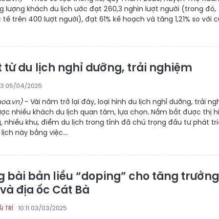
g lượng khách du lịch ước đạt 260,3 nghìn lượt người (trong đó,
tế trên 400 lượt người), đạt 61% kế hoạch và tăng 1,21% so với 
 từ du lịch nghỉ dưỡng, trải nghiệm
23 05/04/2025
oa.vn)
- Vài năm trở lại đây, loại hình du lịch nghỉ dưỡng, trải n
ược nhiều khách du lịch quan tâm, lựa chọn. Nắm bắt được thị h
 nhiều khu, điểm du lịch trong tỉnh đã chú trọng đầu tư phát tr
 lịch này bằng việc...
g bài bản liều “doping” cho tăng trưởng
 và địa ốc Cát Bà
10:11 03/03/2025
I TRÍ