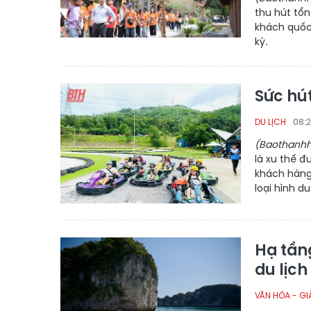
thu hút tổn
khách quốc 
kỳ.
Sức hút
08:
DU LỊCH
(Baothanhh
là xu thế đ
khách hàng,
loại hình du
Hạ tần
du lịch
VĂN HÓA - GIẢ