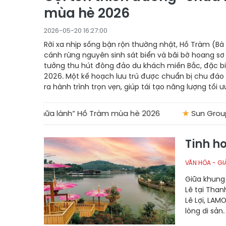
mùa hè 2026
2026-05-20 16:27:00
Rời xa nhịp sống bận rộn thường nhật, Hồ Tràm (Bà
cánh rừng nguyên sinh sát biển và bãi bờ hoang sơ
tưởng thu hút đông đảo du khách miền Bắc, đặc bi
2026. Một kế hoạch lưu trú được chuẩn bị chu đáo
ra hành trình trọn vẹn, giúp tái tạo năng lượng tối ư
 “chữa lành” Hồ Tràm mùa hè 2026
★
Sun Group cảnh bá
Tinh h
VĂN HÓA - GIẢ
Giữa khung 
Lê tại Than
Lê Lợi, LAM
lòng di sản.