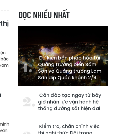
ĐỌC NHIỀU NHẤT
thị
iện
Dự kiến bắn pháo hoa tại
 bão
Quảng trường biển Sầm
à Nam
Sơn và Quảng trường Lam
Sơn dịp Quốc khánh 2/9
n
Cần đào tạo ngay từ bây
giờ nhân lực vận hành hệ
thống đường sắt hiện đại
 mình
Kiểm tra, chấn chỉnh việc
 văn
thi nghi thức Đội trong