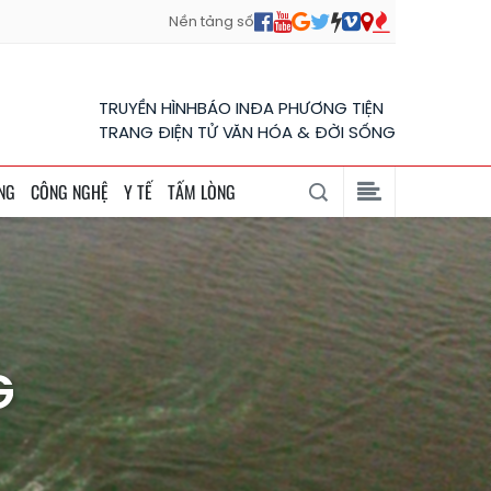
Nền tảng số
TRUYỀN HÌNH
BÁO IN
ĐA PHƯƠNG TIỆN
TRANG ĐIỆN TỬ VĂN HÓA & ĐỜI SỐNG
NG
CÔNG NGHỆ
Y TẾ
TẤM LÒNG
G