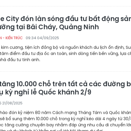
te City đón làn sóng đầu tư bất động sả
ưỡng tại Bãi Cháy, Quảng Ninh
09:34 04/09/2025
 - KIẾN TRÚC
rí kim cương, tiện ích đồng bộ và nguồn khách du lịch ổn định, S
là tâm điểm đầu tư địa ốc an toàn, sinh dòng tiền bền vững, lựa 
nhà đầu tư tinh anh.
 tăng 10.000 chỗ trên tất cả các đường 
ụ kỳ nghỉ lễ Quốc khánh 2/9
5 21/08/2025
chào đón kỷ niệm 80 năm Cách mạng Tháng Tám và Quốc khá
t sẽ bổ sung thêm 10.000 chỗ trong kỳ nghỉ kéo dài 4 ngày từ 30/
iệc tăng cường chuyến bay nhằm đáp ứng nhu cầu di chuyển lớ
ân và du khách từ khắp nơi về Hà Nội tham dự đại...