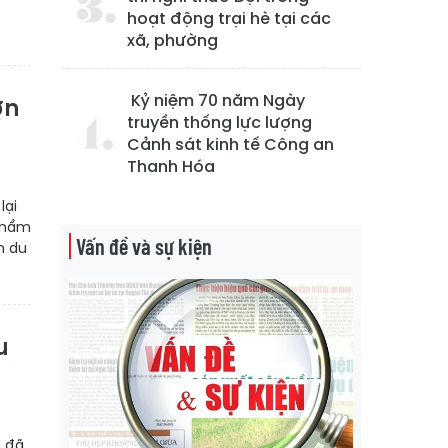
hoạt động trại hè tại các
xã, phường
Kỷ niệm 70 năm Ngày
ơn
truyền thống lực lượng
Cảnh sát kinh tế Công an
Thanh Hóa
lại
 phẩm
Vấn đề và sự kiện
n du
u
n đã