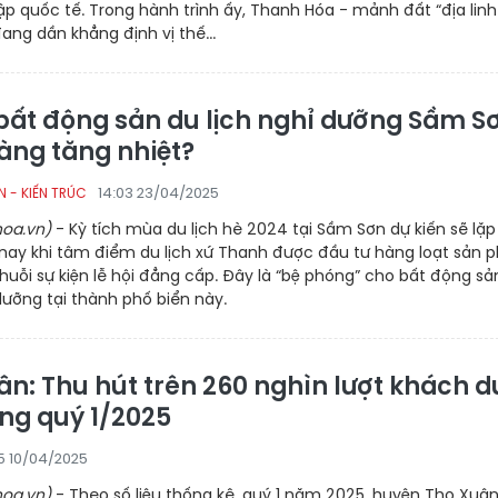
ập quốc tế. Trong hành trình ấy, Thanh Hóa - mảnh đất “địa linh
đang dần khẳng định vị thế...
 bất động sản du lịch nghỉ dưỡng Sầm S
àng tăng nhiệt?
14:03 23/04/2025
 - KIẾN TRÚC
oa.vn)
- Kỳ tích mùa du lịch hè 2024 tại Sầm Sơn dự kiến sẽ lặp 
nay khi tâm điểm du lịch xứ Thanh được đầu tư hàng loạt sản
uỗi sự kiện lễ hội đẳng cấp. Đây là “bệ phóng” cho bất động sả
 dưỡng tại thành phố biển này.
ân: Thu hút trên 260 nghìn lượt khách d
ong quý 1/2025
05 10/04/2025
oa.vn)
- Theo số liệu thống kê, quý 1 năm 2025, huyện Thọ Xuâ