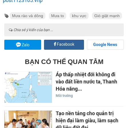
post1123105.vnp
Mưa rào và dông
Mưa to
khu vực
Gió giật mạnh
Chia sẻ ý kiến của bạn ...
Facebook
Google News
Zalo
BẠN CÓ THỂ QUAN TÂM
Áp thấp nhiệt đới không đi
vào đất liền nước ta, Thanh
Hóa nắng...
Môi trường
Tạo nền tảng cho quản trị
hiện đại làm giàu, làm sạch
dữ liệu đất đai