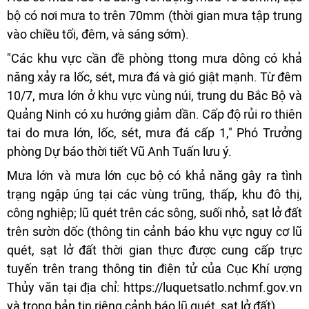
bộ có nơi mưa to trên 70mm (thời gian mưa tập trung
vào chiều tối, đêm, và sáng sớm).
"Các khu vực cần đề phòng ttong mưa dông có khả
năng xảy ra lốc, sét, mưa đá và gió giật mạnh. Từ đêm
10/7, mưa lớn ở khu vực vùng núi, trung du Bắc Bộ và
Quảng Ninh có xu hướng giảm dần. Cấp độ rủi ro thiên
tai do mưa lớn, lốc, sét, mưa đá cấp 1," Phó Trưởng
phòng Dự báo thời tiết Vũ Anh Tuấn lưu ý.
Mưa lớn và mưa lớn cục bộ có khả năng gây ra tình
trạng ngập úng tại các vùng trũng, thấp, khu đô thị,
công nghiệp; lũ quét trên các sông, suối nhỏ, sạt lở đất
trên sườn dốc (thông tin cảnh báo khu vực nguy cơ lũ
quét, sạt lở đất thời gian thực được cung cấp trực
tuyến trên trang thông tin điện tử của Cục Khí ượng
Thủy văn tại địa chỉ: https://luquetsatlo.nchmf.gov.vn
và trong bản tin riêng cảnh báo lũ quét, sạt lở đất).