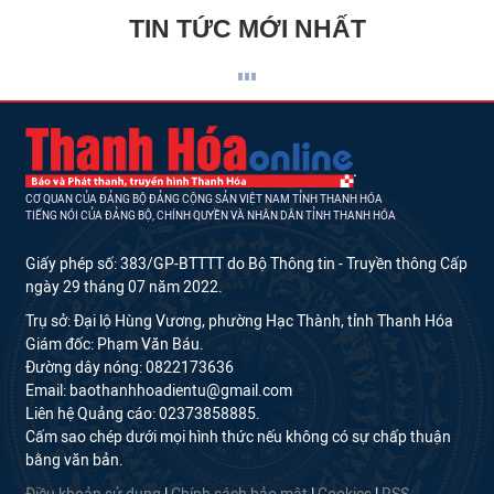
TIN TỨC MỚI NHẤT
CƠ QUAN CỦA ĐẢNG BỘ ĐẢNG CỘNG SẢN VIỆT NAM TỈNH THANH HÓA
TIẾNG NÓI CỦA ĐẢNG BỘ, CHÍNH QUYỀN VÀ NHÂN DÂN TỈNH THANH HÓA
Giấy phép số: 383/GP-BTTTT do Bộ Thông tin - Truyền thông Cấp
ngày 29 tháng 07 năm 2022.
Trụ sở: Đại lộ Hùng Vương, phường Hạc Thành, tỉnh Thanh Hóa
Giám đốc: Phạm Văn Báu.
Đường dây nóng: 0822173636
Email: baothanhhoadientu@gmail.com
Liên hệ Quảng cáo: 02373858885.
Cấm sao chép dưới mọi hình thức nếu không có sự chấp thuận
bằng văn bản.