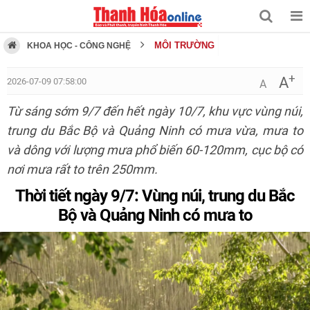
MÔI TRƯỜNG
KHOA HỌC - CÔNG NGHỆ
+
A
2026-07-09 07:58:00
A
Từ sáng sớm 9/7 đến hết ngày 10/7, khu vực vùng núi,
trung du Bắc Bộ và Quảng Ninh có mưa vừa, mưa to
và dông với lượng mưa phổ biến 60-120mm, cục bộ có
nơi mưa rất to trên 250mm.
Thời tiết ngày 9/7: Vùng núi, trung du Bắc
Bộ và Quảng Ninh có mưa to