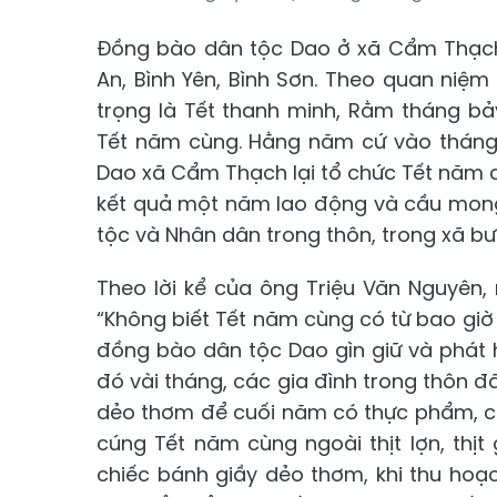
Đồng bào dân tộc Dao ở xã Cẩm Thạch 
An, Bình Yên, Bình Sơn. Theo quan niệ
trọng là Tết thanh minh, Rằm tháng bả
Tết năm cùng. Hằng năm cứ vào tháng 
Dao xã Cẩm Thạch lại tổ chức Tết năm c
kết quả một năm lao động và cầu mong ô
tộc và Nhân dân trong thôn, trong xã b
Theo lời kể của ông Triệu Văn Nguyên,
“Không biết Tết năm cùng có từ bao giờ
đồng bào dân tộc Dao gìn giữ và phát 
đó vài tháng, các gia đình trong thôn đã
dẻo thơm để cuối năm có thực phẩm, có
cúng Tết năm cùng ngoài thịt lợn, thị
chiếc bánh giầy dẻo thơm, khi thu hoạ