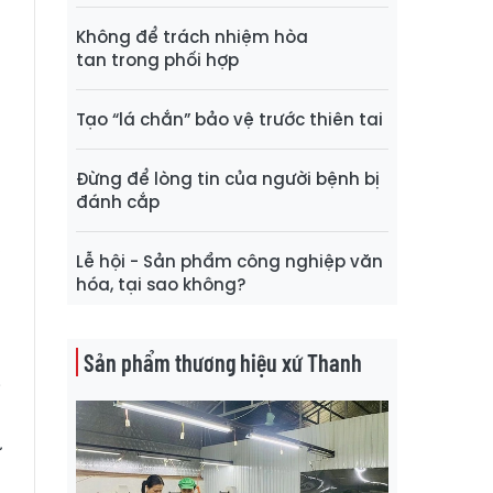
ỏ
Không để trách nhiệm hòa
n
tan trong phối hợp
Tạo “lá chắn” bảo vệ trước thiên tai
n
g
Đừng để lòng tin của người bệnh bị
a
đánh cắp
m
,
Lễ hội - Sản phẩm công nghiệp văn
ỏ
hóa, tại sao không?
o
Sản phẩm thương hiệu xứ Thanh
i
g
ư
n