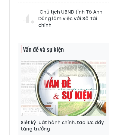
Chủ tịch UBND tỉnh Tô Anh
h
Dũng làm việc với Sở Tài
n
chính
à
c
ề
Vấn đề và sự kiện
a
:
c
c
p
ể
g
Siết kỷ luật hành chính, tạo lực đẩy
,
tăng trưởng