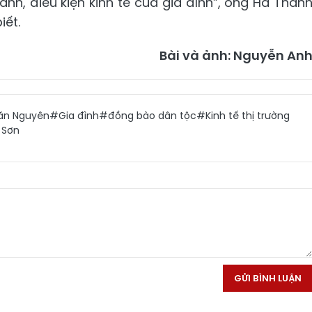
nh, điều kiện kinh tế của gia đình”, ông Hà Than
iết.
Bài và ảnh: Nguyễn An
ăn Nguyên
#Gia đình
#đồng bào dân tộc
#Kinh tế thị trường
 Sơn
GỬI BÌNH LUẬN