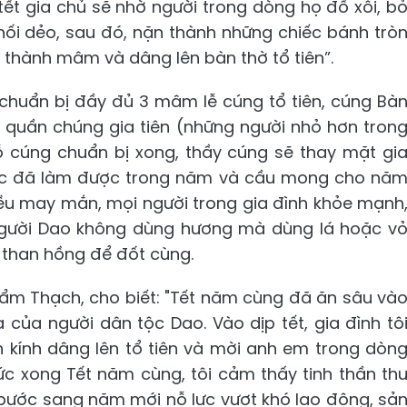
tết gia chủ sẽ nhờ người trong dòng họ đồ xôi, b
hối dẻo, sau đó, nặn thành những chiếc bánh trò
 thành mâm và dâng lên bàn thờ tổ tiên”.
 chuẩn bị đầy đủ 3 mâm lễ cúng tổ tiên, cúng Bà
 quần chúng gia tiên (những người nhỏ hơn tron
cỗ cúng chuẩn bị xong, thầy cúng sẽ thay mặt gi
iệc đã làm được trong năm và cầu mong cho nă
ều may mắn, mọi người trong gia đình khỏe mạnh
 người Dao không dùng hương mà dùng lá hoặc v
 than hồng để đốt cùng.
Cẩm Thạch, cho biết: "Tết năm cùng đã ăn sâu và
 của người dân tộc Dao. Vào dịp tết, gia đình tô
kính dâng lên tổ tiên và mời anh em trong dòn
ức xong Tết năm cùng, tôi cảm thấy tinh thần th
 bước sang năm mới nỗ lực vượt khó lao động, sả