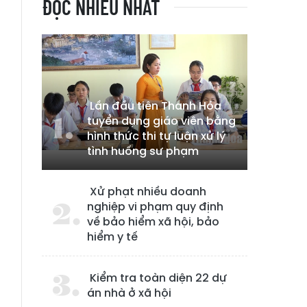
ĐỌC NHIỀU NHẤT
Lần đầu tiên Thanh Hóa
tuyển dụng giáo viên bằng
hình thức thi tự luận xử lý
tình huống sư phạm
Xử phạt nhiều doanh
nghiệp vi phạm quy định
về bảo hiểm xã hội, bảo
hiểm y tế
Kiểm tra toàn diện 22 dự
án nhà ở xã hội