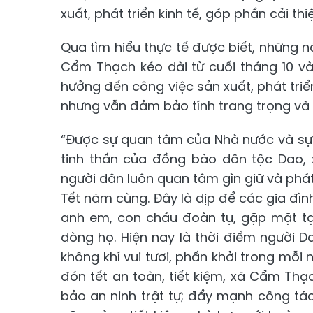
xuất, phát triển kinh tế, góp phần cải th
Qua tìm hiểu thực tế được biết, những
Cẩm Thạch kéo dài từ cuối tháng 10 và
hưởng đến công việc sản xuất, phát triển
nhưng vẫn đảm bảo tính trang trọng và 
“Được sự quan tâm của Nhà nước và sự n
tinh thần của đồng bào dân tộc Dao, 
người dân luôn quan tâm gìn giữ và phát
Tết năm cùng. Đây là dịp để các gia đình 
anh em, con cháu đoàn tụ, gặp mặt tạo
dòng họ. Hiện nay là thời điểm người 
không khí vui tươi, phấn khởi trong mỗ
đón tết an toàn, tiết kiệm, xã Cẩm Th
bảo an ninh trật tự; đẩy mạnh công tác