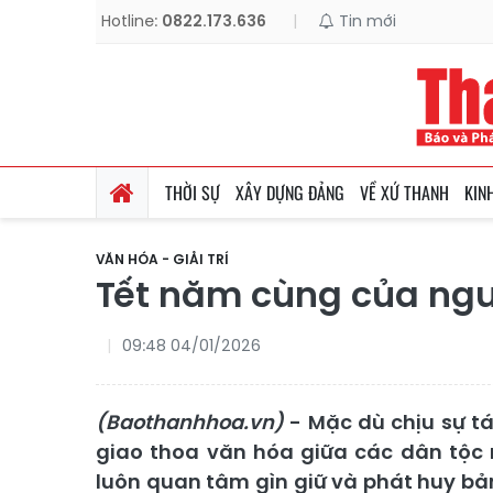
Hotline:
0822.173.636
|
Tin mới
THỜI SỰ
XÂY DỰNG ĐẢNG
VỀ XỨ THANH
KIN
VĂN HÓA - GIẢI TRÍ
Tết năm cùng của ng
09:48 04/01/2026
(Baothanhhoa.vn)
- Mặc dù chịu sự tá
giao thoa văn hóa giữa các dân tộ
luôn quan tâm gìn giữ và phát huy bả