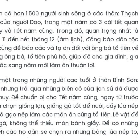
có hơn 1.500 người sinh sống ở các thôn: Thạc
m của người Dao, trong một năm có 3 cái tết qua
y và Tết năm cùng. Trong đó, quan trọng nhất l
11 đến hết tháng 12 (âm lịch), đồng bào dân tộ
ùng để báo cáo và tạ ơn đối với ông bà tổ tiên v
ng bà, tổ tiên phù hộ, giúp đỡ cho gia đình, gi
ước sang năm mới làm ăn thuận lợi.
 một trong những người cao tuổi ở thôn Bình Sơn
 nhưng trải qua những biến cố của lịch sử đã đượ
huy. Để chuẩn bị cho Tết năm cùng, ngay từ trướ
 chọn giống lợn, giống gà tốt để nuôi, cấy lúa nế
 gạo nếp làm các món ăn cúng tổ tiên. Lễ vật đ
t gà, không thể thiếu món bánh giầy. Để có nhữn
ch các hộ dân sẽ chọn ra những bông lúa nếp to