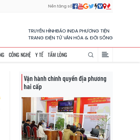
Nền tảng số
TRUYỀN HÌNH
BÁO IN
ĐA PHƯƠNG TIỆN
TRANG ĐIỆN TỬ VĂN HÓA & ĐỜI SỐNG
NG
CÔNG NGHỆ
Y TẾ
TẤM LÒNG
Vận hành chính quyền địa phương
hai cấp
,
h
à