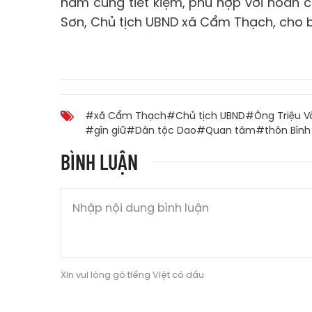
năm cùng tiết kiệm, phù hợp với hoàn cả
Sơn, Chủ tịch UBND xã Cẩm Thạch, cho b
#xã Cẩm Thạch
#Chủ tịch UBND
#Ông Triệu V
#gìn giữ
#Dân tộc Dao
#Quan tâm
#thôn Bình
BÌNH LUẬN
Xin vui lòng gõ tiếng Việt có dấu