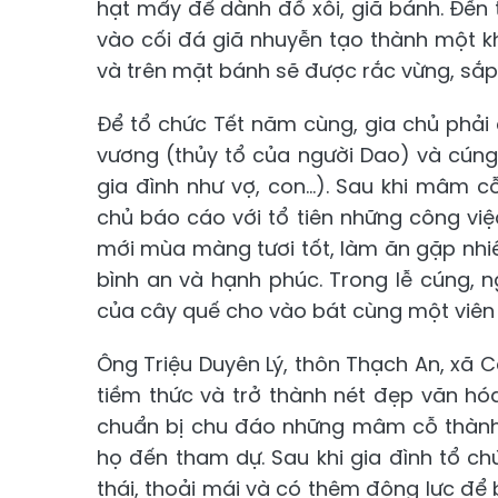
hạt mẩy để dành đồ xôi, giã bánh. Đến 
vào cối đá giã nhuyễn tạo thành một k
và trên mặt bánh sẽ được rắc vừng, sắp
Để tổ chức Tết năm cùng, gia chủ phải
vương (thủy tổ của người Dao) và cúng
gia đình như vợ, con...). Sau khi mâm 
chủ báo cáo với tổ tiên những công v
mới mùa màng tươi tốt, làm ăn gặp nhi
bình an và hạnh phúc. Trong lễ cúng,
của cây quế cho vào bát cùng một viên
Ông Triệu Duyên Lý, thôn Thạch An, xã 
tiềm thức và trở thành nét đẹp văn hóa
chuẩn bị chu đáo những mâm cỗ thành 
họ đến tham dự. Sau khi gia đình tổ ch
thái, thoải mái và có thêm động lực để