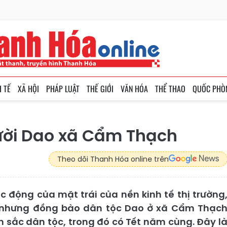
H TẾ
XÃ HỘI
PHÁP LUẬT
THẾ GIỚI
VĂN HÓA
THỂ THAO
QUỐC PHÒ
ười Dao xã Cẩm Thạch
Theo dõi Thanh Hóa online trên
c động của mặt trái của nền kinh tế thị trường
c nhưng đồng bào dân tộc Dao ở xã Cẩm Thạc
n sắc dân tộc, trong đó có Tết năm cùng. Đây l