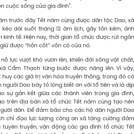
iện cuộc sống của gia đình".
 năm trước đây Tết năm cùng được dân tộc Dao, x
 kéo dài suốt tháng 12 âm lịch, gây tốn kém, ản
 kinh tế. Hiện nay, thời gian tổ chức được rút ngắ
giữ được “hồn cốt” vốn có của nó.
ỗ lực vượt khó vươn lên, khiến đời sống vật chất
xã Cẩm Thạch từng bước được nâng lên. Vì vậy
 huy các giá trị văn hóa truyền thống, trong đó c
người Dao bày tỏ lòng biết ơn với tổ tiên và là dị
 sự gắn kết giữa các thành viên trong gia đình
Dao trên địa bàn xã tổ chức Tết năm cùng tạo nê
i người dân. Để đảm bảo cho các hộ dân người Da
ạch chỉ đạo lực lượng công an xã tăng cường đả
 tuyên truyền, vận động các gia đình tổ chức Tế