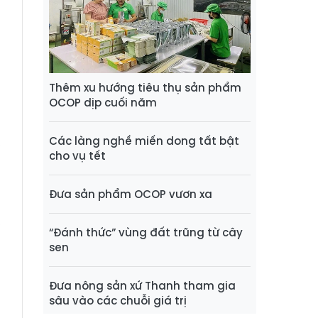
ã
h
n
Thêm xu hướng tiêu thụ sản phẩm
OCOP dịp cuối năm
,
Các làng nghề miến dong tất bật
cho vụ tết
,
ó
Đưa sản phẩm OCOP vươn xa
p
,
“Đánh thức” vùng đất trũng từ cây
n
sen
o
m
Đưa nông sản xứ Thanh tham gia
t
sâu vào các chuỗi giá trị