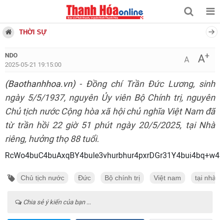
THỜI SỰ
+
NDO
A
A
2025-05-21 19:15:00
(Baothanhhoa.vn)
- Đồng chí Trần Đức Lương, sinh
ngày 5/5/1937, nguyên Ủy viên Bộ Chính trị, nguyên
Chủ tịch nước Cộng hòa xã hội chủ nghĩa Việt Nam đã
từ trần hồi 22 giờ 51 phút ngày 20/5/2025, tại Nhà
riêng, hưởng thọ 88 tuổi.
RcWo4buC4buAxqBY4buIe3vhurbhur4pxrDGr31Y4bui4bq
Chủ tịch nước
Đức
Bộ chính trị
Việt nam
tại nhà
Chia sẻ ý kiến của bạn ...