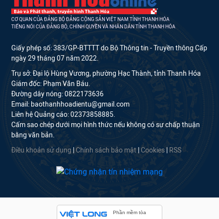
CƠ QUAN CỦA ĐẢNG BỘ ĐẢNG CỘNG SẢN VIỆT NAM TỈNH THANH HÓA
TIẾNG NÓI CỦA ĐẢNG BỘ, CHÍNH QUYỀN VÀ NHÂN DÂN TỈNH THANH HÓA
Giấy phép số: 383/GP-BTTTT do Bộ Thông tin - Truyền thông Cấp
ngày 29 tháng 07 năm 2022.
Trụ sở: Đại lộ Hùng Vương, phường Hạc Thành, tỉnh Thanh Hóa
Giám đốc: Phạm Văn Báu.
Đường dây nóng: 0822173636
Email: baothanhhoadientu@gmail.com
Liên hệ Quảng cáo: 02373858885.
Cấm sao chép dưới mọi hình thức nếu không có sự chấp thuận
bằng văn bản.
Điều khoản sử dụng
|
Chính sách bảo mật
|
Cookies
|
RSS
Phần mềm tòa