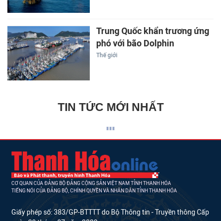
Trung Quốc khẩn trương ứng
phó với bão Dolphin
Thế giới
TIN TỨC MỚI NHẤT
CƠ QUAN CỦA ĐẢNG BỘ ĐẢNG CỘNG SẢN VIỆT NAM TỈNH THANH HÓA
TIẾNG NÓI CỦA ĐẢNG BỘ, CHÍNH QUYỀN VÀ NHÂN DÂN TỈNH THANH HÓA
Giấy phép số: 383/GP-BTTTT do Bộ Thông tin - Truyền thông Cấp