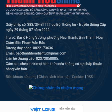
CƠ QUAN CỦA ĐẢNG BỘ ĐẢNG CỘNG SẢN VIỆT NAM TỈNH THANH HÓA
TIẾNG NÓI CỦA ĐẢNG BỘ, CHÍNH QUYỀN VÀ NHÂN DÂN TỈNH THANH HÓA
Giấy phép số: 383/GP-BTTTT do Bộ Thông tin - Truyền thông Cấp
ngày 29 tháng 07 năm 2022.
Trụ sở: Đại lộ Hùng Vương, phường Hạc Thành, tỉnh Thanh Hóa
Giám đốc: Phạm Văn Báu.
Đường dây nóng: 0822173636
Email: baothanhhoadientu@gmail.com
Liên hệ Quảng cáo: 02373858885.
Cấm sao chép dưới mọi hình thức nếu không có sự chấp thuận
bằng văn bản.
Điều khoản sử dụng
|
Chính sách bảo mật
|
Cookies
|
RSS
Phần mềm tòa