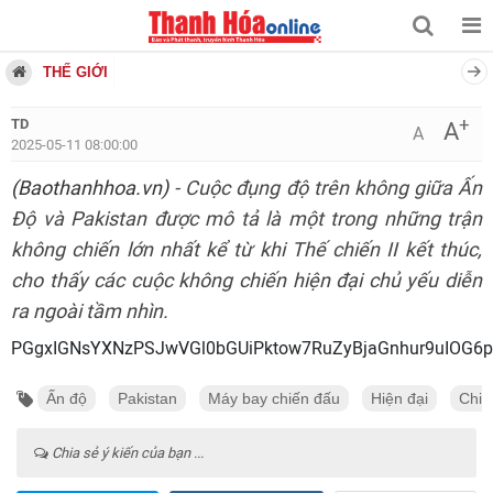
THẾ GIỚI
+
TD
A
A
2025-05-11 08:00:00
(Baothanhhoa.vn)
- Cuộc đụng độ trên không giữa Ấn
Độ và Pakistan được mô tả là một trong những trận
không chiến lớn nhất kể từ khi Thế chiến II kết thúc,
cho thấy các cuộc không chiến hiện đại chủ yếu diễn
ra ngoài tầm nhìn.
PGgxIGNsYXNzPSJwVGl0bGUiPktow7RuZyBjaGnhur9uIOG6
Ấn độ
Pakistan
Máy bay chiến đấu
Hiện đại
Chiế
Chia sẻ ý kiến của bạn ...