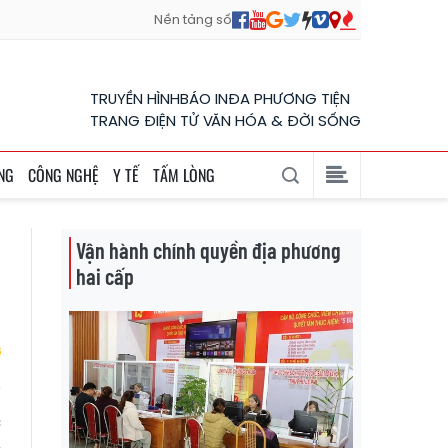
Nền tảng số
TRUYỀN HÌNH
BÁO IN
ĐA PHƯƠNG TIỆN
TRANG ĐIỆN TỬ VĂN HÓA & ĐỜI SỐNG
NG
CÔNG NGHỆ
Y TẾ
TẤM LÒNG
Vận hành chính quyền địa phương
hai cấp
c