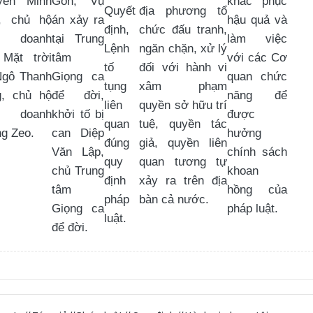
yễn Minh
Gòn; Vụ
khắc phục
Quyết
địa phương tổ
, chủ hộ
án xảy ra
hậu quả và
định,
chức đấu tranh,
h doanh
tại Trung
làm việc
Lệnh
ngăn chặn, xử lý
 Mặt trời
tâm
với các Cơ
tố
đối với hành vi
Ngô Thanh
Giọng ca
quan chức
tụng
xâm phạm
g, chủ hộ
để đời,
năng để
liên
quyền sở hữu trí
h doanh
khởi tố bị
được
quan
tuệ, quyền tác
g Zeo.
can Diệp
hưởng
đúng
giả, quyền liên
Văn Lập,
chính sách
quy
quan tương tự
chủ Trung
khoan
định
xảy ra trên địa
tâm
hồng của
pháp
bàn cả nước.
Giọng ca
pháp luật.
luật.
để đời.