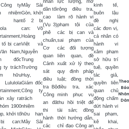
nhân
lực lượng, mở
 Công ty
Mây Sài
kinh tế,
dân tối
rộng điều tra,
ch nhiệm
Gòn, khởi
buôn lậu
cao
làm rõ hành vi
u hạn
tố 2 bị
đề nghị
(Vụ 3)
phạm tội của
lola
can: Võ
các đơn vị,
phê
các bị can và
rtainment,
Hoàng
cá nhân có
chuẩn,
sai phạm của
 tố bị can
Việt và
hành vi
Cơ
các đối tượng
Văn Nam,
Nguyễn
xâm phạm
quan
liên quan, đề
ám đốc
Trung
sở hữu trí
Cảnh
xuất xử lý theo
 ty trách
Trường
tuệ, quyền
sát
quy định pháp
iệm hữu
Huy,
tác giả,
điều
luật; đồng thời
The
 Lululola
Giám đốc
quyền liên
tra Bộ
điều tra, xác
Bá
rtainment;
Công ty
quan chủ
Nhâ
Công
minh phục vụ
án xảy ra
trách
động chấm
Dâ
an đã
thu hồi triệt để
nhóm 1900
nhiệm
dứt hành vi
thi
tài sản; đồng
p, khởi tố
hữu hạn
sai phạm,
hành
thời hướng dẫn,
bị can:
Mây Sài
kê khai,
các
chỉ đạo Công an