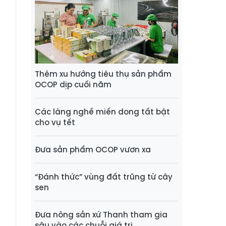
Thêm xu hướng tiêu thụ sản phẩm
OCOP dịp cuối năm
Các làng nghề miến dong tất bật
cho vụ tết
Đưa sản phẩm OCOP vươn xa
“Đánh thức” vùng đất trũng từ cây
sen
Đưa nông sản xứ Thanh tham gia
sâu vào các chuỗi giá trị