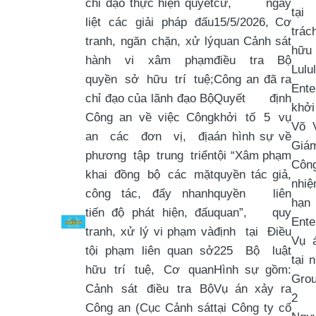
chỉ đạo thực hiện quyết
cứ, ngày
tại
liệt các giải pháp đấu
15/5/2026, Cơ
trá
tranh, ngăn chặn, xử lý
quan Cảnh sát
hữ
hành vi xâm phạm
điều tra Bộ
Lulu
quyền sở hữu trí tuệ;
Công an đã ra
Ente
chỉ đạo của lãnh đạo Bộ
Quyết định
khởi
Công an về việc Công
khởi tố 5 vụ
Võ 
an các đơn vị, địa
án hình sự về
Gi
phương tập trung triển
tội “Xâm phạm
Công
khai đồng bộ các mặt
quyền tác giả,
nh
công tác, đẩy nhanh
quyền liên
hạn
tiến độ phát hiện, đấu
quan”, quy
Ente
tranh, xử lý vi phạm và
định tại Điều
Vụ 
tội phạm liên quan sở
225 Bộ luật
tại 
hữu trí tuệ, Cơ quan
Hình sự gồm:
Grou
Cảnh sát điều tra Bộ
Vụ án xảy ra
2 
Công an (Cục Cảnh sát
tại Công ty cổ