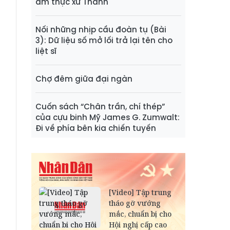
ẩm thực xứ Thanh
Nối những nhịp cầu đoàn tụ (Bài
3): Dữ liệu số mở lối trả lại tên cho
liệt sĩ
Chợ đêm giữa đại ngàn
Cuốn sách “Chân trần, chí thép”
của cựu binh Mỹ James G. Zumwalt:
Đi về phía bên kia chiến tuyến