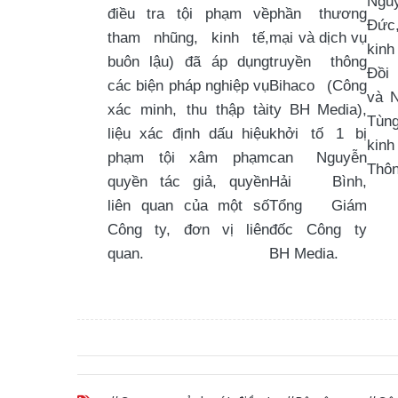
Ngu
điều tra tội phạm về
phần thương
Đức
tham nhũng, kinh tế,
mại và dịch vụ
kin
buôn lậu) đã áp dụng
truyền thông
Đồi
các biện pháp nghiệp vụ
Bihaco (Công
và 
xác minh, thu thập tài
ty BH Media),
Tùn
liệu xác định dấu hiệu
khởi tố 1 bị
kin
phạm tội xâm phạm
can Nguyễn
Thôn
quyền tác giả, quyền
Hải Bình,
liên quan của một số
Tổng Giám
Công ty, đơn vị liên
đốc Công ty
quan.
BH Media.