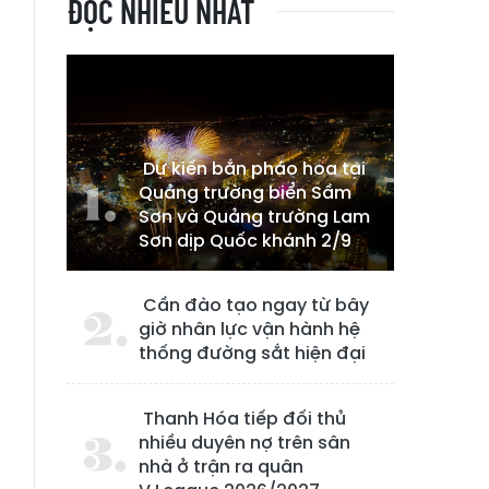
ĐỌC NHIỀU NHẤT
Dự kiến bắn pháo hoa tại
Quảng trường biển Sầm
Sơn và Quảng trường Lam
Sơn dịp Quốc khánh 2/9
Cần đào tạo ngay từ bây
o
giờ nhân lực vận hành hệ
o
thống đường sắt hiện đại
n
n
Thanh Hóa tiếp đối thủ
nhiều duyên nợ trên sân
nhà ở trận ra quân