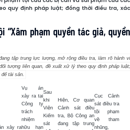
 vi phạm tội của các bị can và sai phạm của cá
heo quy định pháp luật; đồng thời điều tra, xá
tội “Xâm phạm quyền tác giả, quyề
ang tập trung lực lượng, mở rộng điều tra, làm rõ hành v
ối tượng liên quan, đề xuất xử lý theo quy định pháp luật
 để tài sản.
Vụ án
Sau
xảy ra tại
Cục Cảnh
khi
Hiện, Cơ quan
Công ty
sát điều tra
Viện
Cảnh sát điều
trách
tội phạm
Kiểm
tra, Bộ Công an
nhiệm
về tham
sát
đang tập trung
án xảy ra
hữu hạn
nhũng,