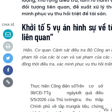
lượng, mở rộng điều tra, làm rõ hành
đối tượng liên quan, đề xuất xử lý t
minh phục vụ thu hồi triệt để tài sản.
Khởi tố 5 vụ án hình sự về 
CHIA SẺ
liên quan”
Hiện, Cơ quan Cảnh sát điều tra Bộ Công an đ
phạm tội của các bị can và sai phạm của các đ
đồng thời điều tra, xác minh phục vụ thu hồi triệt
Thực hiện Công điện số
Trên cơ sở
38/CĐ-TTg ngày
kết quả điều
5/5/2026 của Thủ tướng
tra, thu thập
Chính phủ về tập trung
tài liệu, chứng
Vụ 