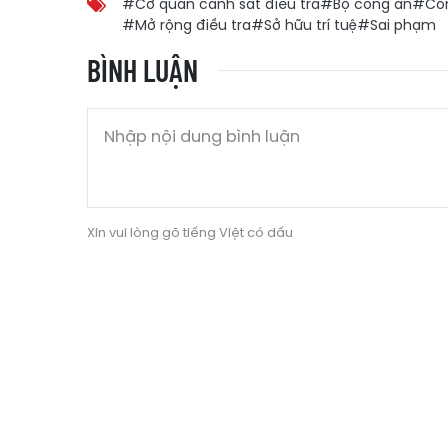
#Cơ quan cảnh sát điều tra
#Bộ công an
#Côn
#Mở rộng điều tra
#Sở hữu trí tuệ
#Sai phạm
BÌNH LUẬN
Xin vui lòng gõ tiếng Việt có dấu