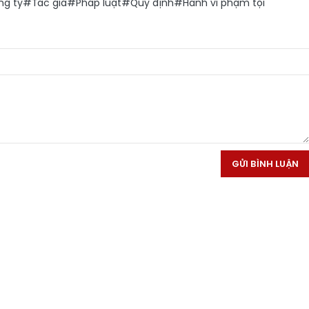
g ty
#Tác giả
#Pháp luật
#Quy định
#Hành vi phạm tội
GỬI BÌNH LUẬN