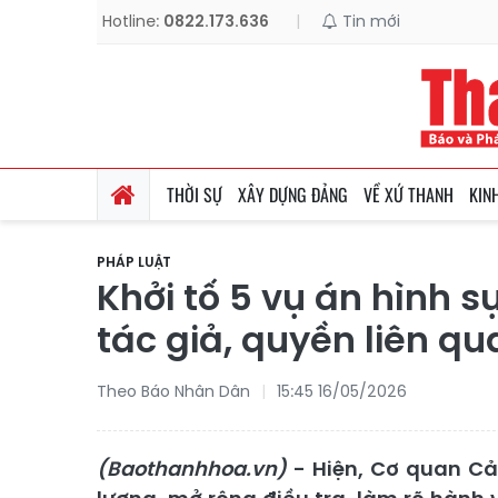
Hotline:
0822.173.636
|
Tin mới
THỜI SỰ
XÂY DỰNG ĐẢNG
VỀ XỨ THANH
KIN
PHÁP LUẬT
Khởi tố 5 vụ án hình 
tác giả, quyền liên qu
Theo Báo Nhân Dân
15:45 16/05/2026
(Baothanhhoa.vn)
- Hiện, Cơ quan Cả