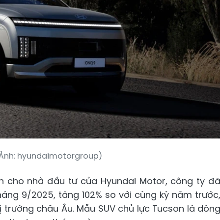
 (Ảnh: hyundaimotorgroup)
h cho nhà đầu tư của Hyundai Motor, công ty đ
tháng 9/2025, tăng 102% so với cùng kỳ năm trước
hị trường châu Âu. Mẫu SUV chủ lực Tucson là dòn