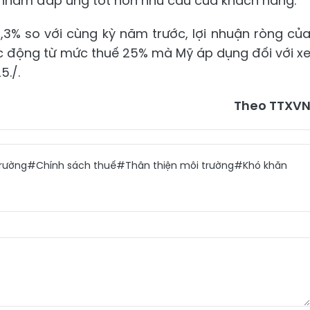
 nhằm đáp ứng tốt hơn nhu cầu của khách hàng.
,3% so với cùng kỳ năm trước, lợi nhuận ròng củ
c động từ mức thuế 25% mà Mỹ áp dụng đối với x
5./.
Theo TTXV
trường
#Chính sách thuế
#Thân thiện môi trường
#Khó khăn