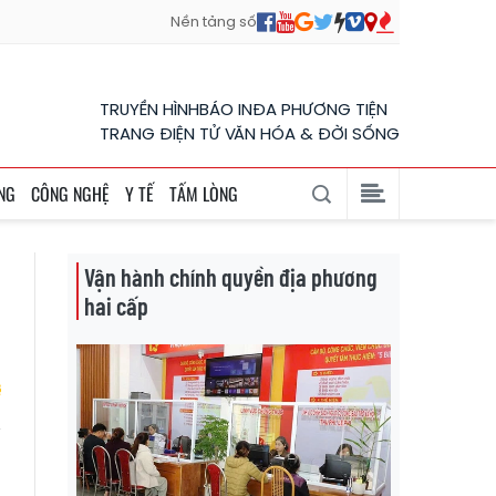
Nền tảng số
TRUYỀN HÌNH
BÁO IN
ĐA PHƯƠNG TIỆN
TRANG ĐIỆN TỬ VĂN HÓA & ĐỜI SỐNG
NG
CÔNG NGHỆ
Y TẾ
TẤM LÒNG
Vận hành chính quyền địa phương
hai cấp
g