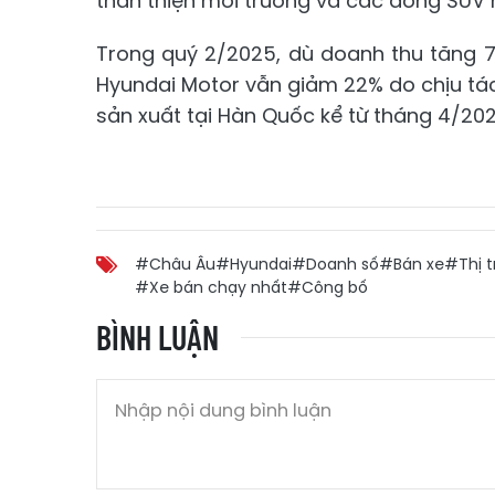
thân thiện môi trường và các dòng SUV
Trong quý 2/2025, dù doanh thu tăng 7
Hyundai Motor vẫn giảm 22% do chịu tá
sản xuất tại Hàn Quốc kể từ tháng 4/202
#Châu Âu
#Hyundai
#Doanh số
#Bán xe
#Thị 
#Xe bán chạy nhất
#Công bố
BÌNH LUẬN