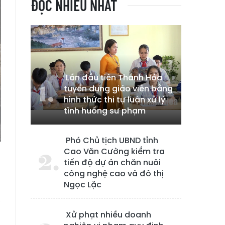
ĐỌC NHIỀU NHẤT
Lần đầu tiên Thanh Hóa
tuyển dụng giáo viên bằng
hình thức thi tự luận xử lý
tình huống sư phạm
Phó Chủ tịch UBND tỉnh
Cao Văn Cường kiểm tra
tiến độ dự án chăn nuôi
công nghệ cao và đô thị
Ngọc Lặc
ã
,
g
Xử phạt nhiều doanh