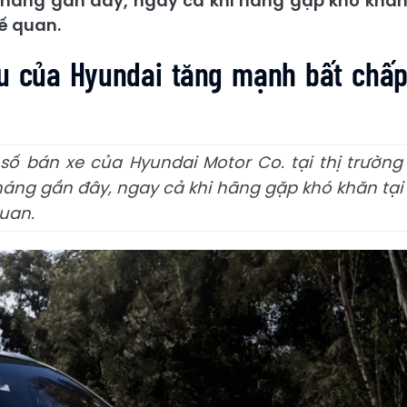
háng gần đây, ngay cả khi hãng gặp khó khă
ế quan.
Âu của Hyundai tăng mạnh bất chấ
ố bán xe của Hyundai Motor Co. tại thị trường
ng gần đây, ngay cả khi hãng gặp khó khăn tại
uan.