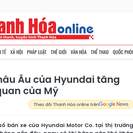
H TẾ
XÃ HỘI
PHÁP LUẬT
THẾ GIỚI
VĂN HÓA
THỂ THAO
QUỐC PHÒ
châu Âu của Hyundai tăng
quan của Mỹ
Theo dõi Thanh Hóa online trên
ố bán xe của Hyundai Motor Co. tại thị trườn