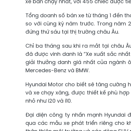
xe bán chạy nhất, với 455 chiếc được ti
Tổng doanh số bán xe từ tháng 1 đến th
so với cùng kỳ năm trước. Trong năm 2
đứng thứ sáu tại thị trường châu Âu.
Chỉ ba tháng sau khi ra mắt tại châu Â
đã được vinh danh là “Xe xuất sắc nhất
giải thưởng danh giá nhất của ngành 
Mercedes-Benz và BMW.
Hyundai Motor cho biết sẽ tăng cường hi
và xe chạy xăng, được thiết kế phù hợ
nhỏ như i20 và i10.
Đại diện công ty nhấn mạnh Hyundai đ
qua các mẫu xe phát triển riêng cho 