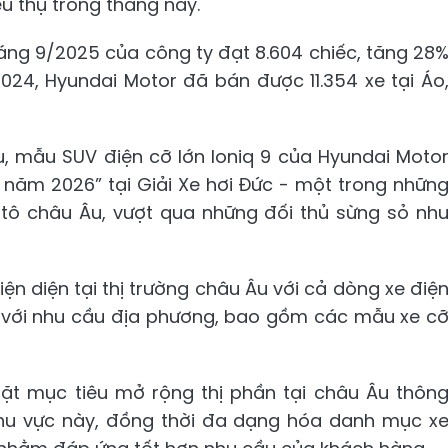
êu thụ trong tháng này.
áng 9/2025 của công ty đạt 8.604 chiếc, tăng 28
024, Hyundai Motor đã bán được 11.354 xe tại Áo
u, mẫu SUV điện cỡ lớn Ioniq 9 của Hyundai Moto
 năm 2026” tại Giải Xe hơi Đức - một trong nhữn
ôtô châu Âu, vượt qua những đối thủ sừng sỏ nh
ện diện tại thị trường châu Âu với cả dòng xe điệ
p với nhu cầu địa phương, bao gồm các mẫu xe c
ặt mục tiêu mở rộng thị phần tại châu Âu thôn
khu vực này, đồng thời đa dạng hóa danh mục x