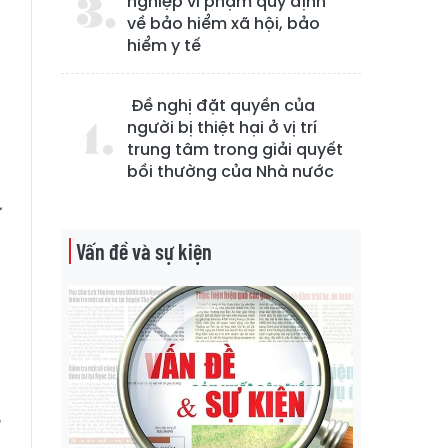
nghiệp vi phạm quy định
về bảo hiểm xã hội, bảo
hiểm y tế
%
,
Đề nghị đặt quyền của
người bị thiệt hại ở vị trí
trung tâm trong giải quyết
r
bồi thường của Nhà nước
g
ư
Vấn đề và sự kiện
n
ỡ
g
e