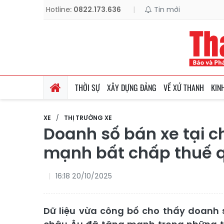
Hotline:
0822.173.636
|
Tin mới
THỜI SỰ
XÂY DỰNG ĐẢNG
VỀ XỨ THANH
KIN
XE
THỊ TRƯỜNG XE
Doanh số bán xe tại 
mạnh bất chấp thuế 
16:18 20/10/2025
Dữ liệu vừa công bố cho thấy doanh s