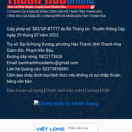
CƠ QUAN CỦA ĐẢNG BỘ ĐẢNG CỘNG SẢN VIỆT NAM TỈNH THANH HÓA
TIẾNG NÓI CỦA ĐẢNG BỘ, CHÍNH QUYỀN VÀ NHÂN DÂN TỈNH THANH HÓA
Giấy phép số: 383/GP-BTTTT do Bộ Thông tin - Truyền thông Cấp
ngày 29 tháng 07 năm 2022.
Trụ sở: Đại lộ Hùng Vương, phường Hạc Thành, tỉnh Thanh Hóa
Giám đốc: Phạm Văn Báu.
Đường dây nóng: 0822173636
Email: baothanhhoadientu@gmail.com
Liên hệ Quảng cáo: 02373858885.
Cấm sao chép dưới mọi hình thức nếu không có sự chấp thuận
bằng văn bản.
Điều khoản sử dụng
|
Chính sách bảo mật
|
Cookies
|
RSS
Phần mềm tòa