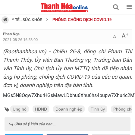
PHÒNG CHỐNG DỊCH COVID-19
Y TẾ - SỨC KHỎE
+
Phan Nga
A
A
2021-08-26 16:58:00
(Baothanhhoa.vn)
- Chiều 26-8, đồng chí Phạm Thị
Thanh Thủy, Ủy viên Ban Thường vụ, Trưởng ban Dân
vận Tỉnh ủy, Chủ tịch Ủy ban MTTQ tỉnh đã tiếp nhận
ủng hộ phòng, chống dịch COVID-19 của các cơ quan,
đơn vị, doanh nghiệp trên địa bàn tỉnh.
MGs5N8Oqw7XhurHGsMawLDbhu6Xhu6hs4bupw7Xhu
Ủng hộ
HĐND
Doanh nghiệp
Tỉnh ủy
Phòng chốn
Chia sẻ ý kiến của bạn ...